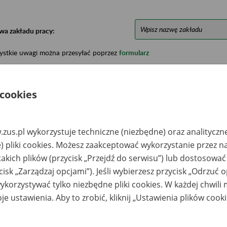
wa zakładu pracy:
ystkie uwagi można przesyłać poprzez
formularz
Ukryj wszystkie pozycje bazy
 cookies
azwa
Miejsce
Nr zespołu akt w
Daty k
zus.pl wykorzystuje techniczne (niezbędne) oraz analityczn
likwidowanego
przechowywania
archiwum
dokume
) pliki cookies. Możesz zaakceptować wykorzystanie przez n
akładu pracy
dokumentów
państwowym
przech
archiw
takich plików (przycisk „Przejdź do serwisu”) lub dostosować
państw
cisk „Zarządzaj opcjami”). Jeśli wybierzesz przycisk „Odrzuć 
IERŻNO Sp. z o.o. -
Archiwum Państwowe
korzystywać tylko niezbędne pliki cookies. W każdej chwili
skowicach
w Katowicach –
Katowice; ul.
je ustawienia. Aby to zrobić, kliknij „Ustawienia plików cook
Józefowska 104;
Biuro Obsługi
Interesantów: tel. 32
208 78 55; fax: 32