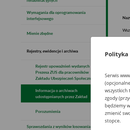
rehabilitacyjnych
Wymagania dla oprogramowania
Naz
interfejsowego
Wsz
Mienie zbędne
Rejestry, ewidencje i archiwa
Polityka
Rejestr upoważnień wydanych przez
Prezesa ZUS dla pracowników
N
Serwis www.
z
Zakładu Ubezpieczeń Społecznych
(opcjonalne
z
wszystkich 
Informacja o archiwach
udostępnianych przez Zakład
zgody (przy
DZ
będziemy wy
Py
Porozumienia
zmienić swo
stopce.
Sprawozdania z wyników losowania do