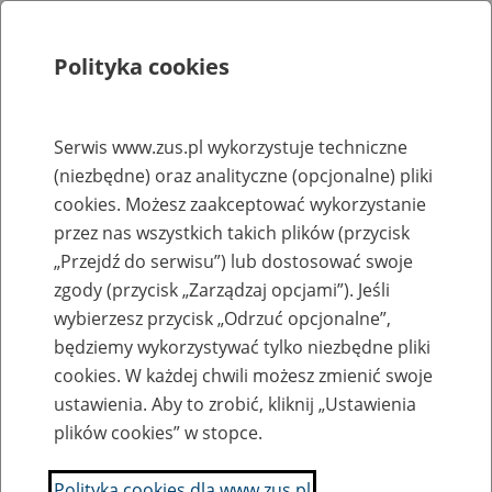
Polityka cookies
Szukaj
Menu
Serwis www.zus.pl wykorzystuje techniczne
(niezbędne) oraz analityczne (opcjonalne) pliki
Rejestry, ewidencje i archiwa
cookies. Możesz zaakceptować wykorzystanie
Baza zlikwidowanych lub
przez nas wszystkich takich plików (przycisk
„Przejdź do serwisu”) lub dostosować swoje
przekształconych zakładów pracy
zgody (przycisk „Zarządzaj opcjami”). Jeśli
wybierzesz przycisk „Odrzuć opcjonalne”,
Nazwa zakładu pracy:
będziemy wykorzystywać tylko niezbędne pliki
cookies. W każdej chwili możesz zmienić swoje
ustawienia. Aby to zrobić, kliknij „Ustawienia
plików cookies” w stopce.
SZUKAJ
Polityka cookies dla www.zus.pl