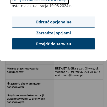
ostatnia aktualizacja 19.08.2024 r.
Wszystkie uwagi można przesyłać poprzez
formularz
Odrzuć opcjonalne
Zarządzaj opcjami
Ukryj wszystkie pozycje bazy
Przejdź do serwisu
Przedsiębiorstwo Produkcyjno-
Usługowo-Handlowe INSTAL-ROW
SP. z o.o. w upadłości - Rybnik, ul.
Wierzbowa 13 B
BREWET Spółka z o.o., Gliwice, ul.
Wiślana 40; tel./fax 32 231 31 60; e-
mail: biuro@brewet.pl