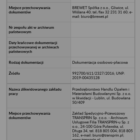
BREWET Spółka z o.o., Gliwice, ul.
Wiślana 40; tel./fax 32 231 31 60; e-
mail: biuro@brewet.pl
Dokumentacja osobowo-płacowa
992700/611/2327/2016; UNP:
2019-00435128
Przedsiębiorstwo Handlu Opałem i
Materiałami Budowlanymi Sp. z o.o.
w likwidacji - Lublin, ul. Budowlana
50/409
Zakład Spedycyjno-Przewozowy
TRANSPRIN Sp. z.o.o. - Archiwum
Usługowe Filia TRANSPRIN-u Sp. z
o.o., 24-100 Góra Puławska, ul.
Długa 34, tel. 818 805 004; 818 805
162, e-mail: biuro@transprin.pl;
www.transprin.pl