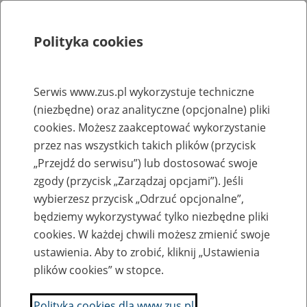
Polityka cookies
Szukaj
Menu
Serwis www.zus.pl wykorzystuje techniczne
(niezbędne) oraz analityczne (opcjonalne) pliki
Rejestry, ewidencje i archiwa
cookies. Możesz zaakceptować wykorzystanie
Baza zlikwidowanych lub
przez nas wszystkich takich plików (przycisk
„Przejdź do serwisu”) lub dostosować swoje
przekształconych zakładów pracy
zgody (przycisk „Zarządzaj opcjami”). Jeśli
wybierzesz przycisk „Odrzuć opcjonalne”,
Nazwa zakładu pracy:
będziemy wykorzystywać tylko niezbędne pliki
cookies. W każdej chwili możesz zmienić swoje
ustawienia. Aby to zrobić, kliknij „Ustawienia
plików cookies” w stopce.
SZUKAJ
Polityka cookies dla www.zus.pl