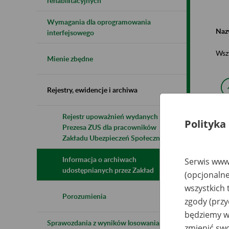
rehabilitacyjnych
Wymagania dla oprogramowania
Naz
interfejsowego
Wsz
Mienie zbędne
Rejestry, ewidencje i archiwa
Rejestr upoważnień wydanych przez
Polityka
Prezesa ZUS dla pracowników
N
z
Zakładu Ubezpieczeń Społecznych
z
Informacja o archiwach
Serwis www.
udostępnianych przez Zakład
(opcjonalne
Re
wszystkich 
Sp
Al
Porozumienia
zgody (przy
będziemy wy
Sprawozdania z wyników losowania do
zmienić swo