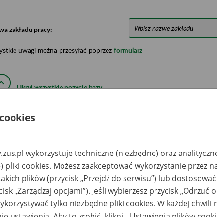
wa zakładu pracy:
ystkie uwagi można przesyłać poprzez
formularz
Ukryj wszystkie pozycje bazy
 cookies
azwa
Miejsce
Nr zespołu akt w
Daty k
likwidowanego
przechowywania
archiwum
dokume
akładu pracy
dokumentów
państwowym
przech
archiw
zus.pl wykorzystuje techniczne (niezbędne) oraz analityczn
państw
) pliki cookies. Możesz zaakceptować wykorzystanie przez n
sidential Project II
Zakład Spedycyjno-
takich plików (przycisk „Przejdź do serwisu”) lub dostosować
. z o.o. - Warszawa,
Przewozowy
 Jerozolimskie 56C
TRANSPRIN Sp. z.o.o.
cisk „Zarządzaj opcjami”). Jeśli wybierzesz przycisk „Odrzuć 
- Archiwum Usługowe
Filia TRANSPRIN-u
korzystywać tylko niezbędne pliki cookies. W każdej chwili
Sp. z o.o., 24-100
Góra Puławska, ul.
je ustawienia. Aby to zrobić, kliknij „Ustawienia plików cook