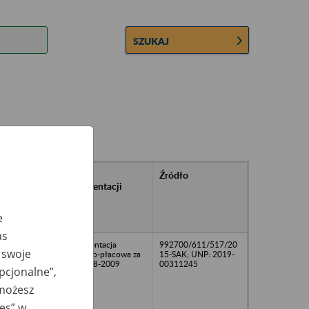
SZUKAJ
rańcowe
Rodzaj
Źródło
ntacji
dokumentacji
owywanej w
ach
e
owych
as
Dokumentacja
992700/611/517/20
 swoje
osobowo-płacowa za
15-SAK; UNP: 2019-
lata 2008-2009
00311245
opcjonalne”,
 możesz
ies” w