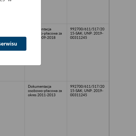
Dokumentacja
992700/611/517/20
osobowo-płacowa za
15-SAK; UNP: 2019-
okres 2009-2018
00311245
serwisu
Dokumentacja
992700/611/517/20
osobowo-płacowa za
15-SAK; UNP: 2019-
okres 2011-2013
00311245