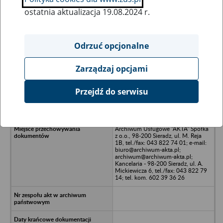
ostatnia aktualizacja 19.08.2024 r.
Wszystkie uwagi można przesyłać poprzez
formularz
Odrzuć opcjonalne
Zarządzaj opcjami
Ukryj wszystkie pozycje bazy
Przejdź do serwisu
SAWA Solec Sp. z o.o. - Warszawa, ul.
Jelenia 4A
Archiwum Usługowe "AKTA" Spółka
z o.o., 98-200 Sieradz, ul. M. Reja
1B, tel./fax: 043 822 74 01; e-mail:
biuro@archiwum-akta.pl;
archiwum@archiwum-akta.pl;
Kancelaria - 98-200 Sieradz, ul. A.
Mickiewicza 6, tel./fax: 043 822 79
14; tel. kom. 602 39 36 26