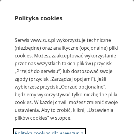
Polityka cookies
Szukaj
Menu
Serwis www.zus.pl wykorzystuje techniczne
(niezbędne) oraz analityczne (opcjonalne) pliki
Rejestry, ewidencje i archiwa
cookies. Możesz zaakceptować wykorzystanie
Baza zlikwidowanych lub
przez nas wszystkich takich plików (przycisk
„Przejdź do serwisu”) lub dostosować swoje
przekształconych zakładów pracy
zgody (przycisk „Zarządzaj opcjami”). Jeśli
wybierzesz przycisk „Odrzuć opcjonalne”,
Nazwa zakładu pracy:
będziemy wykorzystywać tylko niezbędne pliki
cookies. W każdej chwili możesz zmienić swoje
ustawienia. Aby to zrobić, kliknij „Ustawienia
plików cookies” w stopce.
SZUKAJ
Polityka cookies dla www.zus.pl