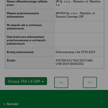
SR Sp. z o.o. - Rzeszów, ul. Wspólna
1 a
AR-POS Sp. z o.o. - Rzeszów, ul.
Zawiszy Czarnego 20F
Dokumentacja z lat 1970-2019
992700/611*962/2015-SAK;
UNP:2019-00305302
Strona 744 z 8 589
<<
>>
Kontakt