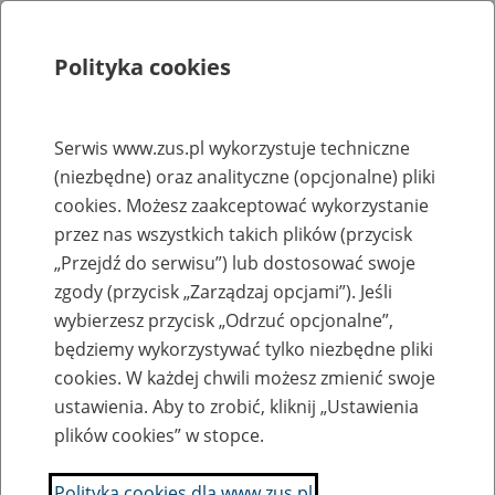
Polityka cookies
Szukaj
Menu
Serwis www.zus.pl wykorzystuje techniczne
(niezbędne) oraz analityczne (opcjonalne) pliki
Rejestry, ewidencje i archiwa
cookies. Możesz zaakceptować wykorzystanie
Baza zlikwidowanych lub
przez nas wszystkich takich plików (przycisk
„Przejdź do serwisu”) lub dostosować swoje
przekształconych zakładów pracy
zgody (przycisk „Zarządzaj opcjami”). Jeśli
wybierzesz przycisk „Odrzuć opcjonalne”,
Nazwa zakładu pracy:
będziemy wykorzystywać tylko niezbędne pliki
cookies. W każdej chwili możesz zmienić swoje
ustawienia. Aby to zrobić, kliknij „Ustawienia
plików cookies” w stopce.
SZUKAJ
Polityka cookies dla www.zus.pl