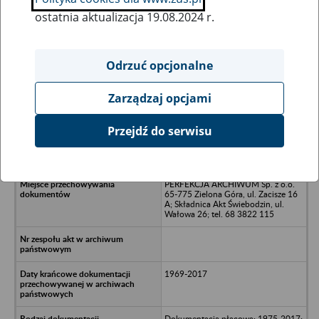
ostatnia aktualizacja 19.08.2024 r.
Wszystkie uwagi można przesyłać poprzez
formularz
Odrzuć opcjonalne
Zarządzaj opcjami
Ukryj wszystkie pozycje bazy
Przejdź do serwisu
Waryński Toruń Sp z o.o. - Toruń, ul.
M. Skłodowskiej-Curie 89
PERFEKCJA ARCHIWUM Sp. z o.o.
65-775 Zielona Góra, ul. Zacisze 16
A; Składnica Akt Świebodzin, ul.
Wałowa 26; tel. 68 3822 115
1969-2017
Dokumentacja płacowa: 1975-2017;