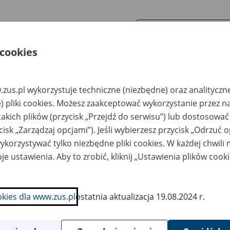
wa zakładu pracy:
 cookies
ystkie uwagi można przesyłać poprzez
formularz
zus.pl wykorzystuje techniczne (niezbędne) oraz analityczn
Ukryj wszystkie pozycje bazy
) pliki cookies. Możesz zaakceptować wykorzystanie przez n
takich plików (przycisk „Przejdź do serwisu”) lub dostosować
cisk „Zarządzaj opcjami”). Jeśli wybierzesz przycisk „Odrzuć 
azwa
Miejsce
Nr zespołu akt w
Daty k
likwidowanego
przechowywania
archiwum
dokume
korzystywać tylko niezbędne pliki cookies. W każdej chwili
akładu pracy
dokumentów
państwowym
przech
archiw
je ustawienia. Aby to zrobić, kliknij „Ustawienia plików cook
państw
W “Równość” w
Archiwum Państwowe
521/II
1954
riankach
w Toruniu
okies dla www.zus.pl
ostatnia aktualizacja 19.08.2024 r.
lniczy Zespół
Archiwum Państwowe
1955
ółdzielczy w
we Wrocławiu
elawie Dolnej
Oddział w Lubaniu