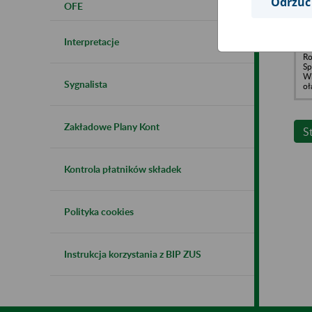
Odrzuć
OFE
Ro
Sp
Kr
Interpretacje
Ro
Sp
Wi
Sygnalista
oł
Zakładowe Plany Kont
S
Kontrola płatników składek
Polityka cookies
Instrukcja korzystania z BIP ZUS