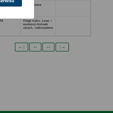
serwisu
niekompletne
56
Księgi rozlicz. z prac. i
ewidencji dniówek
obrach., niekompletne
← |
<<
>>
| →