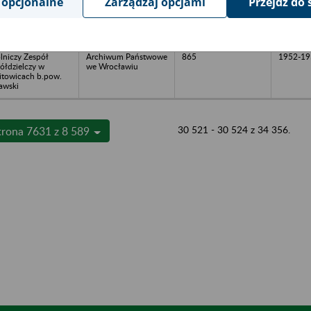
 opcjonalne
Zarządzaj opcjami
Przejdź do 
lniczy Zespół
Archiwum Państwowe
1953-56
ółdzielczy w
we Wrocławiu ddział
zyżowej
w Lubaniu
lniczy Zespół
Archiwum Państwowe
865
1952-19
ółdzielczy w
we Wrocławiu
towicach b.pow.
awski
30 521 - 30 524 z 34 356.
trona 7631 z 8 589