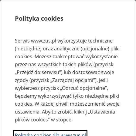
Polityka cookies
Szukaj
Menu
Serwis www.zus.pl wykorzystuje techniczne
(niezbędne) oraz analityczne (opcjonalne) pliki
Rejestry, ewidencje i archiwa
cookies. Możesz zaakceptować wykorzystanie
Baza zlikwidowanych lub
przez nas wszystkich takich plików (przycisk
„Przejdź do serwisu”) lub dostosować swoje
przekształconych zakładów pracy
zgody (przycisk „Zarządzaj opcjami”). Jeśli
wybierzesz przycisk „Odrzuć opcjonalne”,
Nazwa zakładu pracy:
będziemy wykorzystywać tylko niezbędne pliki
cookies. W każdej chwili możesz zmienić swoje
ustawienia. Aby to zrobić, kliknij „Ustawienia
plików cookies” w stopce.
SZUKAJ
Polityka cookies dla www.zus.pl