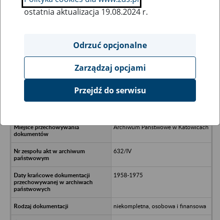
ostatnia aktualizacja 19.08.2024 r.
Wszystkie uwagi można przesyłać poprzez
formularz
Odrzuć opcjonalne
Zarządzaj opcjami
Ukryj wszystkie pozycje bazy
Przejdź do serwisu
Spółka Wodna GOSTYŃ w Tychach
Archiwum Państwowe w Katowicach
632/IV
1958-1975
niekompletna, osobowa i finansowa