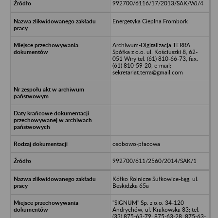
992700/6116/17/2013/SAK/WJ/4
Energetyka Cieplna Frombork
Archiwum-Digitalizacja TERRA
Spółka z o.o. ul. Kościuszki 8, 62-
051 Wiry tel. (61) 810-66-73, fax.
(61) 810-59-20, e-mail:
sekretariat.terra@gmail.com
osobowo-płacowa
992700/611/2560/2014/SAK/1
Kółko Rolnicze Sułkowice-Łęg, ul.
Beskidzka 65a
"SIGNUM" Sp. z o.o. 34-120
Andrychów, ul. Krakowska 83; tel.
(33) 875-63-79; 875-63-28, 875-63-