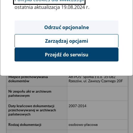
ostatnia aktualizacja 19.08.2024 r.
Wszystkie uwagi można przesyłać poprzez
formularz
Odrzuć opcjonalne
Zarządzaj opcjami
Ukryj wszystkie pozycje bazy
Przejdź do serwisu
KTS SERVICE Spółka z o.o./n37-514
Munina, Tuczempy, ul. Przemyska 12
AR-POS" Spółka z o.o. 35-082
Rzeszów, ul. Zawiszy Czarnego 20F
2007-2014
osobowo-płacowa