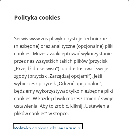
Polityka cookies
Szukaj
Menu
Serwis www.zus.pl wykorzystuje techniczne
(niezbędne) oraz analityczne (opcjonalne) pliki
Rejestry, ewidencje i archiwa
cookies. Możesz zaakceptować wykorzystanie
Baza zlikwidowanych lub
przez nas wszystkich takich plików (przycisk
„Przejdź do serwisu”) lub dostosować swoje
przekształconych zakładów pracy
zgody (przycisk „Zarządzaj opcjami”). Jeśli
wybierzesz przycisk „Odrzuć opcjonalne”,
Nazwa zakładu pracy:
będziemy wykorzystywać tylko niezbędne pliki
cookies. W każdej chwili możesz zmienić swoje
ustawienia. Aby to zrobić, kliknij „Ustawienia
plików cookies” w stopce.
SZUKAJ
Polityka cookies dla www.zus.pl