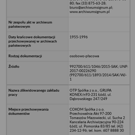
80; fax (33) 875-63-28;
biuro@archiwumsignum.pl;
www.archiwumsignum.pl
1955-1996
osobowo-płacowa
992700/611/1046/2015-SAK; UNP:
2017-00226290
(992700/611/1893/2014/SAK/WJ-
1
OTP Spółka z o.o., GRUPA
KONEX/n93-231 Łódź, ul.
Dąbrowskiego 247/249
COKOM Spółka z o.o.
Przechowalnia Akt 97-200
Tomaszów Mazowiecki, ul. Sucha 2
Kancelaria Archiwizacyjna 90-224
Łódź, ul. Pomorska 83/85 tel. (42)
234-12-96; tel. kom. 607 8888 30