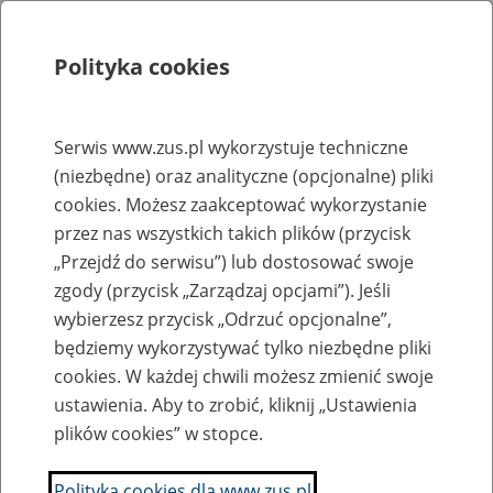
Polityka cookies
Szukaj
Menu
Serwis www.zus.pl wykorzystuje techniczne
(niezbędne) oraz analityczne (opcjonalne) pliki
Rejestry, ewidencje i archiwa
cookies. Możesz zaakceptować wykorzystanie
Baza zlikwidowanych lub
przez nas wszystkich takich plików (przycisk
„Przejdź do serwisu”) lub dostosować swoje
przekształconych zakładów pracy
zgody (przycisk „Zarządzaj opcjami”). Jeśli
wybierzesz przycisk „Odrzuć opcjonalne”,
Nazwa zakładu pracy:
będziemy wykorzystywać tylko niezbędne pliki
cookies. W każdej chwili możesz zmienić swoje
ustawienia. Aby to zrobić, kliknij „Ustawienia
plików cookies” w stopce.
SZUKAJ
Polityka cookies dla www.zus.pl