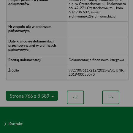
o.o. w Częstochowie; ul. Malownicza
66, 42-271 Częstochowa; tel.; kom.
607 706 637; e-mail:
archiwumakt@archiwum.biz.pl
Dokumentacja finansowo-księgowa
992700/611/212/2015-SAK; UNP:
2019-00055070
Strona 766 z 8 589
<<
>>
Kontakt