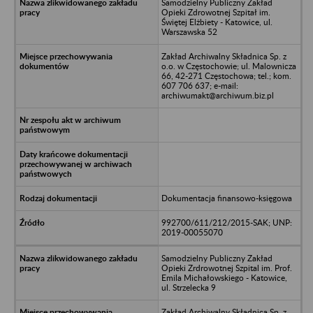
Samodzielny Publiczny Zakład
Opieki Zdrowotnej Szpitał im.
Świętej Elżbiety - Katowice, ul.
Warszawska 52
Zakład Archiwalny Składnica Sp. z
o.o. w Częstochowie; ul. Malownicza
66, 42-271 Częstochowa; tel.; kom.
607 706 637; e-mail:
archiwumakt@archiwum.biz.pl
Dokumentacja finansowo-księgowa
992700/611/212/2015-SAK; UNP:
2019-00055070
Samodzielny Publiczny Zakład
Opieki Zrdrowotnej Szpital im. Prof.
Emila Michałowskiego - Katowice,
ul. Strzelecka 9
Zakład Archiwalny Składnica Sp. z