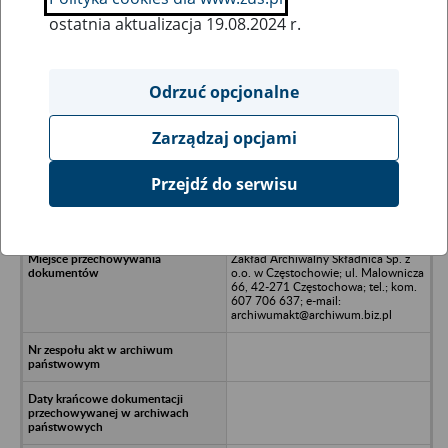
ostatnia aktualizacja 19.08.2024 r.
Wszystkie uwagi można przesyłać poprzez
formularz
Odrzuć opcjonalne
Zarządzaj opcjami
Ukryj wszystkie pozycje bazy
Przejdź do serwisu
SUPON Katowice - Sp. z o.o. -
Katowice, ul. Wiosny Ludów 91
Zakład Archiwalny Składnica Sp. z
o.o. w Częstochowie; ul. Malownicza
66, 42-271 Częstochowa; tel.; kom.
607 706 637; e-mail:
archiwumakt@archiwum.biz.pl