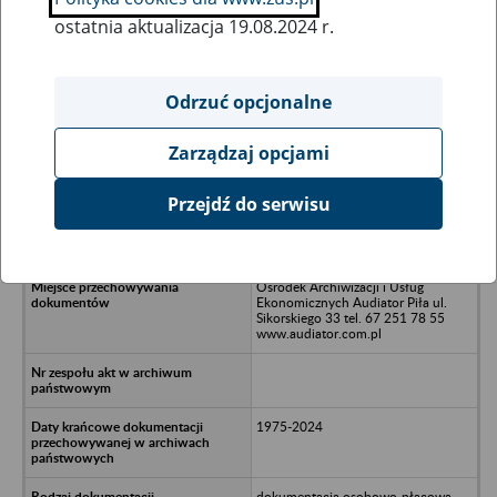
ostatnia aktualizacja 19.08.2024 r.
Wszystkie uwagi można przesyłać poprzez
formularz
Odrzuć opcjonalne
Zarządzaj opcjami
Ukryj wszystkie pozycje bazy
Przejdź do serwisu
Gminna Spółdzielnia Samopomoc
Chłopska - Sianów, ul. Ogrodowa 3
Ośrodek Archiwizacji i Usług
Ekonomicznych Audiator Piła ul.
Sikorskiego 33 tel. 67 251 78 55
www.audiator.com.pl
1975-2024
dokumentacja osobowo-płacowa