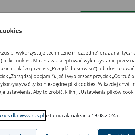
wa zakładu pracy:
 cookies
ystkie uwagi można przesyłać poprzez
formularz
zus.pl wykorzystuje techniczne (niezbędne) oraz analityczn
Ukryj wszystkie pozycje bazy
) pliki cookies. Możesz zaakceptować wykorzystanie przez n
takich plików (przycisk „Przejdź do serwisu”) lub dostosować
cisk „Zarządzaj opcjami”). Jeśli wybierzesz przycisk „Odrzuć 
azwa
Miejsce
Nr zespołu akt w
Daty k
likwidowanego
przechowywania
archiwum
dokume
korzystywać tylko niezbędne pliki cookies. W każdej chwili
akładu pracy
dokumentów
państwowym
przech
archiw
je ustawienia. Aby to zrobić, kliknij „Ustawienia plików cook
państw
oinnowacja Spółka
Mirex Spółka z o.o. -
o.o. - Koszęcin, ul.
Częstochowa, ul.
okies dla www.zus.pl
ostatnia aktualizacja 19.08.2024 r.
śna 2
Okólna 79C tel. 34
361 29 12
lnicza Spółdzielnia
Mirex Spółka z o.o. -
odukcyjna -
Częstochowa, ul.