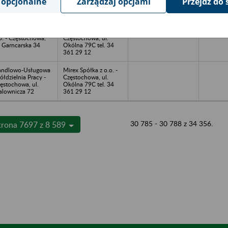
 opcjonalne
Zarządzaj opcjami
Przejdź do 
rzów Śląski
Okólna 79C tel. 34
ziechowice
361 29 12
D Store Spółka z
Mirex Spółka z o.o. -
o. - Częstochowa,
Częstochowa, ul.
. Garncarska 34
Okólna 79C tel. 34
361 29 12
andlowo-Usługowa
Mirex Spółka z o.o. -
ółdzielnia Pracy -
Częstochowa, ul.
ęstochowa, ul.
Okólna 79C tel. 34
lownicza 72
361 29 12
30 785 - 30 788 z 34 356.
trona 7697 z 8 589