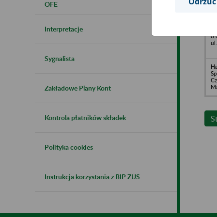
Odrzuć
OFE
Go
Zd
Interpretacje
ES
o.
ul
Sygnalista
H
Sp
Cz
Ma
Zakładowe Plany Kont
Kontrola płatników składek
S
Polityka cookies
Instrukcja korzystania z BIP ZUS