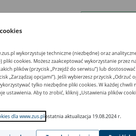
wa zakładu pracy:
 cookies
ystkie uwagi można przesyłać poprzez
formularz
zus.pl wykorzystuje techniczne (niezbędne) oraz analityczn
Ukryj wszystkie pozycje bazy
) pliki cookies. Możesz zaakceptować wykorzystanie przez n
takich plików (przycisk „Przejdź do serwisu”) lub dostosować
cisk „Zarządzaj opcjami”). Jeśli wybierzesz przycisk „Odrzuć 
azwa
Miejsce
Nr zespołu akt w
Daty k
likwidowanego
przechowywania
archiwum
dokume
korzystywać tylko niezbędne pliki cookies. W każdej chwili
akładu pracy
dokumentów
państwowym
przech
archiw
je ustawienia. Aby to zrobić, kliknij „Ustawienia plików cook
państw
inna Spółdzielnia
Mirex Spółka z o.o. -
amopomoc
Częstochowa, ul.
okies dla www.zus.pl
ostatnia aktualizacja 19.08.2024 r.
łopska -
Okólna 79C tel. 34
niecpol, ul.
361 29 12
eczna 1
ERGER SEATBELT
Mirex Spółka z o.o. -