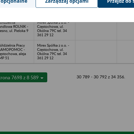
 opcjonalne
Zarządzaj opcjami
Przejdź do 
LAND Spólka z
Częstochowa, ul.
o. - Częstochowa, ul
Okólna 79C tel. 34
gnicka 107B
361 29 12
ółdzielnia
Mirex Spółka z o.o. -
ndlowa ROLNIK -
Częstochowa, ul.
esno, ul. Pieloka 9
Okólna 79C tel. 34
361 29 12
ółdzielnia Pracy
Mirex Spółka z o.o. -
AAMOPOMOC -
Częstochowa, ul.
ęstochowa, aleja
Okólna 79C tel. 34
MP 51
361 29 12
30 789 - 30 792 z 34 356.
trona 7698 z 8 589