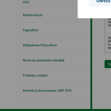
Odrzuć
OFE
PO
o.
Le
Interpretacje
Sp
Ha
Ol
Sygnalista
Sp
S
Cz
Zakładowe Plany Kont
N
Kontrola płatników składek
S
Polityka cookies
Instrukcja korzystania z BIP ZUS