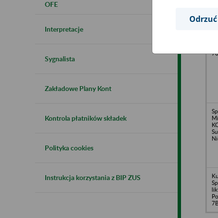
OFE
Odrzuć
Interpretacje
DW
li
Łó
7
Sygnalista
Zakładowe Plany Kont
Sp
Kontrola płatników składek
Mi
KO
Su
Ni
Polityka cookies
Ku
Instrukcja korzystania z BIP ZUS
Sp
li
Po
7