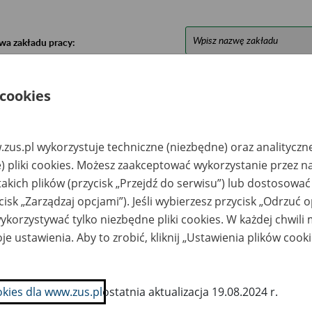
wa zakładu pracy:
ystkie uwagi można przesyłać poprzez
formularz
 cookies
Ukryj wszystkie pozycje bazy
zus.pl wykorzystuje techniczne (niezbędne) oraz analityczn
) pliki cookies. Możesz zaakceptować wykorzystanie przez n
azwa
Miejsce
Nr zespołu akt w
Daty k
takich plików (przycisk „Przejdź do serwisu”) lub dostosować
likwidowanego
przechowywania
archiwum
dokume
akładu pracy
dokumentów
państwowym
przech
cisk „Zarządzaj opcjami”). Jeśli wybierzesz przycisk „Odrzuć 
archiw
korzystywać tylko niezbędne pliki cookies. W każdej chwili
państw
je ustawienia. Aby to zrobić, kliknij „Ustawienia plików cook
I Sp. z o.o. w
PAST ACTUM Spółka
adłości 60-471
z o.o. 95-070
znań, ul. Kartuska
Aleksandrów Łódzki,
6
ul. Zgierska 47 A
telefon: 500 068 990
okies dla www.zus.pl
ostatnia aktualizacja 19.08.2024 r.
e-mail:
biuro@pastactum.pl