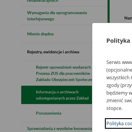
rehabilitacyjnych
Wymagania dla oprogramowania
Naz
interfejsowego
Wsz
Mienie zbędne
Polityka
Rejestry, ewidencje i archiwa
Serwis www.
Rejestr upoważnień wydanych przez
(opcjonalne
Prezesa ZUS dla pracowników
N
wszystkich 
z
Zakładu Ubezpieczeń Społecznych
z
zgody (przy
Informacja o archiwach
będziemy wy
udostępnianych przez Zakład
zmienić swo
RC
stopce.
up
Po
Porozumienia
4
Polityka co
Sprawozdania z wyników losowania do