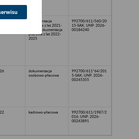
serwisu
dokumentacja
992700/611/560/20
osobowa z lat 2021-
15-SAK, UNP: 2026-
2025, dokumentacja
00184240
płacowa z lat 2022-
2025
26
dokumentacja
992700/611*64/201
osobowo-płacowa
5-SAK; UNP: 2026-
00245355
22
kadrowo-płacowa
992700/611/1987/2
016; UNP: 2026-
00243891