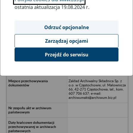
ostatnia aktualizacja 19.08.2024 r.
Wszystkie uwagi można przesyłać poprzez
formularz
Odrzuć opcjonalne
Zarządzaj opcjami
Ukryj wszystkie pozycje bazy
Przejdź do serwisu
Zakład Ogólnobudowlany Sp. z o.o
w likwidacji - Wrocław, ul. Dzielna
13/26
Zakład Archiwalny Składnica Sp. z
o.o. w Częstochowie; ul. Malownicza
66, 42-271 Częstochowa; tel.; kom.
607 706 637; e-mail:
archiwumakt@archiwum.biz.pl