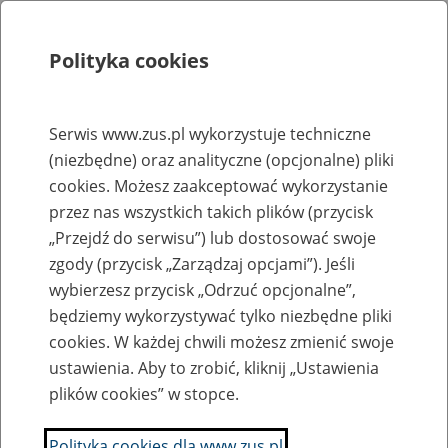
Polityka cookies
Szukaj
Menu
Serwis www.zus.pl wykorzystuje techniczne
(niezbędne) oraz analityczne (opcjonalne) pliki
Rejestry, ewidencje i archiwa
cookies. Możesz zaakceptować wykorzystanie
Baza zlikwidowanych lub
przez nas wszystkich takich plików (przycisk
„Przejdź do serwisu”) lub dostosować swoje
przekształconych zakładów pracy
zgody (przycisk „Zarządzaj opcjami”). Jeśli
wybierzesz przycisk „Odrzuć opcjonalne”,
Nazwa zakładu pracy:
będziemy wykorzystywać tylko niezbędne pliki
cookies. W każdej chwili możesz zmienić swoje
ustawienia. Aby to zrobić, kliknij „Ustawienia
plików cookies” w stopce.
SZUKAJ
Polityka cookies dla www.zus.pl