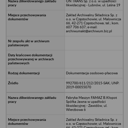
ON TRANS Sp. z o.o. w upadłości
likwidacyjnej - Lubnów, ul. Leśna 19
Zakład Archiwalny Składnica Sp. z
o.o. w Częstochowie; ul. Malownicza
66, 42-271 Częstochowa; tel.; kom.
607 706 637; e-mail:
archiwumakt@archiwum.biz.pl
Dokumemtacja osobowo-płacowa
992700/611/212/2015-SAK; UNP:
2019-00055070
Fabryka Maszyn FAMAZ B.Kłopot
Spółka Jawna w upadłości
likwidacyjnej - Zawidów, ul.
Wierzbowa 6
Zakład Archiwalny Składnica Sp. z
o.o. w Częstochowie; ul. Malownicza
66, 42-271 Częstochowa; tel.; kom.