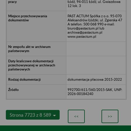
Łódź, 94-011 Łódź, ul. Gwiazdowa
12 lok. 3
PAST ACTUM Spółka z o.o. 95-070
Aleksandrów Łódzki, ul. Zgierska 47
A telefon: 500 068 990 e-mail:
biuro@pastactum.pl lub
archiwa@pastactum.pl
www.pastactum.pl
dokumentacja płacowa 2015-2022
992700/611/560/2015-SAK, UNP:
2026-00184240
Strona 7723 z 8 589
<<
>>