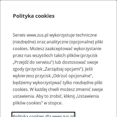
Polityka cookies
Szukaj
Menu
Serwis www.zus.pl wykorzystuje techniczne
(niezbędne) oraz analityczne (opcjonalne) pliki
Rejestry, ewidencje i archiwa
cookies. Możesz zaakceptować wykorzystanie
Baza zlikwidowanych lub
przez nas wszystkich takich plików (przycisk
„Przejdź do serwisu”) lub dostosować swoje
przekształconych zakładów pracy
zgody (przycisk „Zarządzaj opcjami”). Jeśli
wybierzesz przycisk „Odrzuć opcjonalne”,
Nazwa zakładu pracy:
będziemy wykorzystywać tylko niezbędne pliki
cookies. W każdej chwili możesz zmienić swoje
ustawienia. Aby to zrobić, kliknij „Ustawienia
plików cookies” w stopce.
SZUKAJ
Polityka cookies dla www.zus.pl