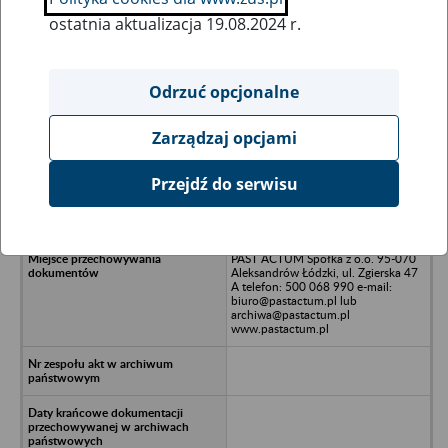
ostatnia aktualizacja 19.08.2024 r.
Wszystkie uwagi można przesyłać poprzez
formularz
Odrzuć opcjonalne
Zarządzaj opcjami
Ukryj wszystkie pozycje bazy
Przejdź do serwisu
APPLE PEEL Sp. z o.o. w upadłości
90-562 Łódź, u. Łąkowa 7B
PAST ACTUM Spółka z o.o. 95-070
Aleksandrów Łódzki, ul. Zgierska 47
A telefon: 500 068 990 e-mail:
biuro@pastactum.pl lub
archiwa@pastactum.pl
www.pastactum.pl