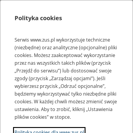
Polityka cookies
Szukaj
Menu
Serwis www.zus.pl wykorzystuje techniczne
(niezbędne) oraz analityczne (opcjonalne) pliki
Rejestry, ewidencje i archiwa
cookies. Możesz zaakceptować wykorzystanie
Baza zlikwidowanych lub
przez nas wszystkich takich plików (przycisk
„Przejdź do serwisu”) lub dostosować swoje
przekształconych zakładów pracy
zgody (przycisk „Zarządzaj opcjami”). Jeśli
wybierzesz przycisk „Odrzuć opcjonalne”,
Nazwa zakładu pracy:
będziemy wykorzystywać tylko niezbędne pliki
cookies. W każdej chwili możesz zmienić swoje
ustawienia. Aby to zrobić, kliknij „Ustawienia
plików cookies” w stopce.
SZUKAJ
Polityka cookies dla www.zus.pl