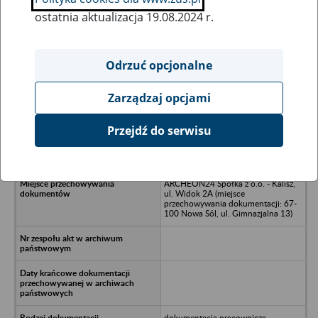
ostatnia aktualizacja 19.08.2024 r.
Wszystkie uwagi można przesyłać poprzez
formularz
Odrzuć opcjonalne
Zarządzaj opcjami
Ukryj wszystkie pozycje bazy
Przejdź do serwisu
Spółdzielnia Produkcyjna URSUS -
Warszawa, ul. Dzieci Warszawy 48
ARCHEON24 Spółka z o.o. - Kalisz,
ul. Widok 2A (miejsce
przechowywania dokumentacji: 67-
100 Nowa Sól, ul. Gimnazjalna 13)
dokumentacja pracownicza