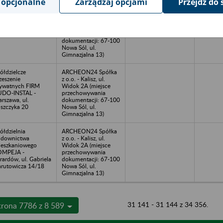
 opcjonalne
Zarządzaj opcjami
Przejdź do 
OŁEM PRSS -
ARCHEON24 Spółka
rardów, ul.
z o.o. - Kalisz, ul.
ściuszki 13
Widok 2A (miejsce
przechowywania
dokumentacji: 67-100
Nowa Sól, ul.
Gimnazjalna 13)
ółdzielcze
ARCHEON24 Spółka
zeszenie
z o.o. - Kalisz, ul.
ywatnych FIRM
Widok 2A (miejsce
UDO-INSTAL -
przechowywania
rszawa, ul.
dokumentacji: 67-100
szczyka 20
Nowa Sól, ul.
Gimnazjalna 13)
ółdzielnia
ARCHEON24 Spółka
udownictwa
z o.o. - Kalisz, ul.
eszkaniowego
Widok 2A (miejsce
OMPEJA -
przechowywania
rardów, ul. Gabriela
dokumentacji: 67-100
rutowicza 14/18
Nowa Sól, ul.
Gimnazjalna 13)
31 141 - 31 144 z 34 356.
trona 7786 z 8 589