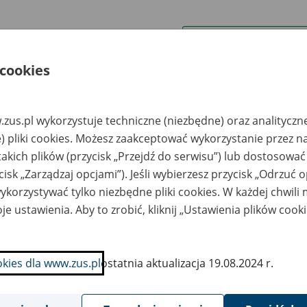
wa zakładu pracy:
 cookies
ystkie uwagi można przesyłać poprzez
formularz
zus.pl wykorzystuje techniczne (niezbędne) oraz analityczn
Ukryj wszystkie pozycje bazy
) pliki cookies. Możesz zaakceptować wykorzystanie przez n
takich plików (przycisk „Przejdź do serwisu”) lub dostosować
cisk „Zarządzaj opcjami”). Jeśli wybierzesz przycisk „Odrzuć 
azwa
Miejsce
Nr zespołu akt w
Daty k
likwidowanego
przechowywania
archiwum
dokume
korzystywać tylko niezbędne pliki cookies. W każdej chwili
akładu pracy
dokumentów
państwowym
przech
archiw
je ustawienia. Aby to zrobić, kliknij „Ustawienia plików cook
państw
R BUD Robert
ARCHEON24 Spółka
kiewicz w
z o.o. - Kalisz, ul.
okies dla www.zus.pl
ostatnia aktualizacja 19.08.2024 r.
adłości
Widok 2A (miejsce
kwidacyjnej -
przechowywania
rszawa, ul. Mińska
dokumentacji: 67-100
9/92
Nowa Sól, ul.
Gimnazjalna 13)