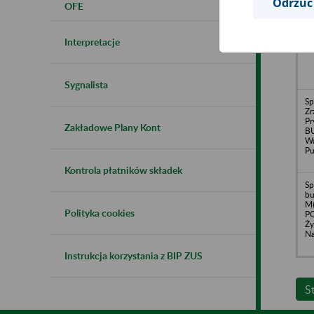
Odrzuć
OFE
SP
Ży
Ko
Interpretacje
Sygnalista
Sp
Zr
Pr
Zakładowe Plany Kont
B
Wa
Pu
Kontrola płatników składek
Sp
b
Mi
Polityka cookies
P
Ży
Na
Instrukcja korzystania z BIP ZUS
S