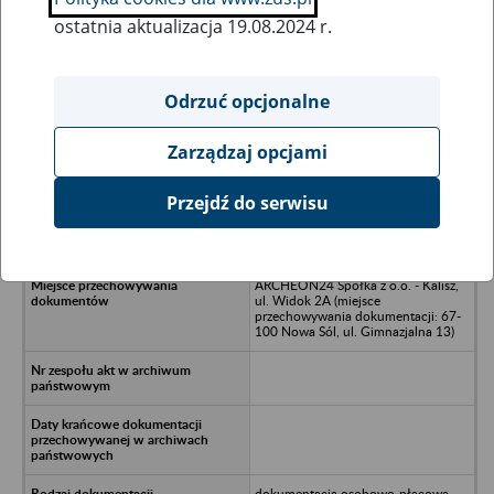
ostatnia aktualizacja 19.08.2024 r.
Wszystkie uwagi można przesyłać poprzez
formularz
Odrzuć opcjonalne
Zarządzaj opcjami
Ukryj wszystkie pozycje bazy
Przejdź do serwisu
VARITA Spółka z o.o. w upadłości -
Warszawa, ul. Schulza
ARCHEON24 Spółka z o.o. - Kalisz,
ul. Widok 2A (miejsce
przechowywania dokumentacji: 67-
100 Nowa Sól, ul. Gimnazjalna 13)
dokumentacja osobowo-płacowa