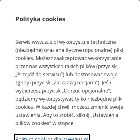
Polityka cookies
Szukaj
Menu
Serwis www.zus.pl wykorzystuje techniczne
(niezbędne) oraz analityczne (opcjonalne) pliki
Rejestry, ewidencje i archiwa
cookies. Możesz zaakceptować wykorzystanie
Baza zlikwidowanych lub
przez nas wszystkich takich plików (przycisk
„Przejdź do serwisu”) lub dostosować swoje
przekształconych zakładów pracy
zgody (przycisk „Zarządzaj opcjami”). Jeśli
wybierzesz przycisk „Odrzuć opcjonalne”,
Nazwa zakładu pracy:
będziemy wykorzystywać tylko niezbędne pliki
cookies. W każdej chwili możesz zmienić swoje
ustawienia. Aby to zrobić, kliknij „Ustawienia
plików cookies” w stopce.
SZUKAJ
Polityka cookies dla www.zus.pl