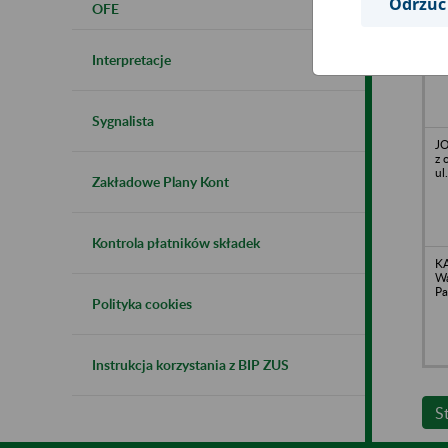
Odrzuć
OFE
ZE
o.
Bu
Interpretacje
Sygnalista
JO
z 
ul
Zakładowe Plany Kont
Kontrola płatników składek
KA
Wa
Pa
Polityka cookies
Instrukcja korzystania z BIP ZUS
S