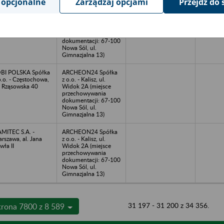
 opcjonalne
Zarządzaj opcjami
Przejdź do 
RMATT Spólka z
ARCHEON24 Spółka
o. - Warszawa, ul.
z o.o. - Kalisz, ul.
ska 14
Widok 2A (miejsce
przechowywania
dokumentacji: 67-100
Nowa Sól, ul.
Gimnazjalna 13)
BI POLSKA Spółka
ARCHEON24 Spółka
o.o. - Częstochowa,
z o.o. - Kalisz, ul.
. Rząsowska 40
Widok 2A (miejsce
przechowywania
dokumentacji: 67-100
Nowa Sól, ul.
Gimnazjalna 13)
MITEC S.A. -
ARCHEON24 Spółka
rszawa, al. Jana
z o.o. - Kalisz, ul.
wła II
Widok 2A (miejsce
przechowywania
dokumentacji: 67-100
Nowa Sól, ul.
Gimnazjalna 13)
31 197 - 31 200 z 34 356.
trona 7800 z 8 589