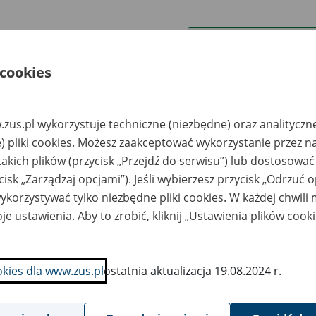
wa zakładu pracy:
 cookies
ystkie uwagi można przesyłać poprzez
formularz
zus.pl wykorzystuje techniczne (niezbędne) oraz analityczn
Ukryj wszystkie pozycje bazy
) pliki cookies. Możesz zaakceptować wykorzystanie przez n
takich plików (przycisk „Przejdź do serwisu”) lub dostosować
cisk „Zarządzaj opcjami”). Jeśli wybierzesz przycisk „Odrzuć 
azwa
Miejsce
Nr zespołu akt w
Daty k
likwidowanego
przechowywania
archiwum
dokume
korzystywać tylko niezbędne pliki cookies. W każdej chwili
akładu pracy
dokumentów
państwowym
przech
archiw
je ustawienia. Aby to zrobić, kliknij „Ustawienia plików cook
państw
kłady Wydawnicze,
ARCHEON24 Spółka
odukcyjne i
z o.o. - Kalisz, ul.
okies dla www.zus.pl
ostatnia aktualizacja 19.08.2024 r.
andlowe EPOKA
Widok 2A (miejsce
ółka z o.o. w
przechowywania
adłości -
dokumentacji: 67-100
rszawa, ul. Mińska
Nowa Sól, ul.
5
Gimnazjalna 13)