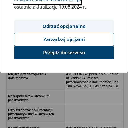
ostatnia aktualizacja 19.08.2024 r.
Wszystkie uwagi można przesyłać poprzez
formularz
Odrzuć opcjonalne
Zarządzaj opcjami
Ukryj wszystkie pozycje bazy
Przejdź do serwisu
AZKP Spółka z o.o. - Warszawa, ul.
Grzybowska 80/82
ARCHEON24 Spółka z o.o. - Kalisz,
ul. Widok 2A (miejsce
przechowywania dokumentacji: 67-
100 Nowa Sól, ul. Gimnazjalna 13)
dokumentacja osobowo-płacowa