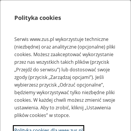
Polityka cookies
Szukaj
Menu
Serwis www.zus.pl wykorzystuje techniczne
(niezbędne) oraz analityczne (opcjonalne) pliki
Rejestry, ewidencje i archiwa
cookies. Możesz zaakceptować wykorzystanie
Baza zlikwidowanych lub
przez nas wszystkich takich plików (przycisk
„Przejdź do serwisu”) lub dostosować swoje
przekształconych zakładów pracy
zgody (przycisk „Zarządzaj opcjami”). Jeśli
wybierzesz przycisk „Odrzuć opcjonalne”,
Nazwa zakładu pracy:
będziemy wykorzystywać tylko niezbędne pliki
cookies. W każdej chwili możesz zmienić swoje
ustawienia. Aby to zrobić, kliknij „Ustawienia
plików cookies” w stopce.
SZUKAJ
Polityka cookies dla www.zus.pl