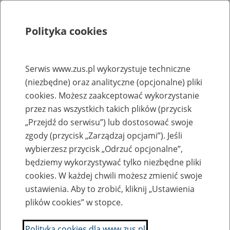
Polityka cookies
Szukaj
Menu
Serwis www.zus.pl wykorzystuje techniczne
(niezbędne) oraz analityczne (opcjonalne) pliki
Rejestry, ewidencje i archiwa
cookies. Możesz zaakceptować wykorzystanie
Baza zlikwidowanych lub
przez nas wszystkich takich plików (przycisk
„Przejdź do serwisu”) lub dostosować swoje
przekształconych zakładów pracy
zgody (przycisk „Zarządzaj opcjami”). Jeśli
wybierzesz przycisk „Odrzuć opcjonalne”,
Nazwa zakładu pracy:
będziemy wykorzystywać tylko niezbędne pliki
cookies. W każdej chwili możesz zmienić swoje
ustawienia. Aby to zrobić, kliknij „Ustawienia
plików cookies” w stopce.
SZUKAJ
Polityka cookies dla www.zus.pl