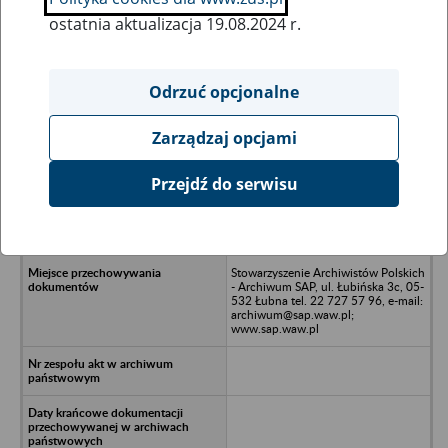
ostatnia aktualizacja 19.08.2024 r.
Wszystkie uwagi można przesyłać poprzez
formularz
Odrzuć opcjonalne
Zarządzaj opcjami
Ukryj wszystkie pozycje bazy
Przejdź do serwisu
Przedsiębiorstwo Handlowo-
Usługowe Artus Artur Mastalerz -
Warszawa, ul. Dembego 26
Stowarzyszenie Archiwistów Polskich
- Archiwum SAP, ul. Łubińska 3c, 05-
532 Łubna tel. 22 727 57 96, e-mail:
archiwum@sap.waw.pl;
www.sap.waw.pl