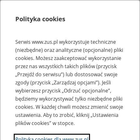
Polityka cookies
Szukaj
Menu
Serwis www.zus.pl wykorzystuje techniczne
(niezbędne) oraz analityczne (opcjonalne) pliki
Rejestry, ewidencje i archiwa
cookies. Możesz zaakceptować wykorzystanie
Baza zlikwidowanych lub
przez nas wszystkich takich plików (przycisk
„Przejdź do serwisu”) lub dostosować swoje
przekształconych zakładów pracy
zgody (przycisk „Zarządzaj opcjami”). Jeśli
wybierzesz przycisk „Odrzuć opcjonalne”,
Nazwa zakładu pracy:
będziemy wykorzystywać tylko niezbędne pliki
cookies. W każdej chwili możesz zmienić swoje
ustawienia. Aby to zrobić, kliknij „Ustawienia
plików cookies” w stopce.
SZUKAJ
Polityka cookies dla www.zus.pl