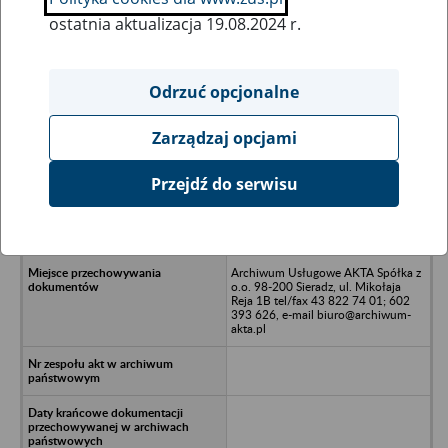
ostatnia aktualizacja 19.08.2024 r.
Wszystkie uwagi można przesyłać poprzez
formularz
Odrzuć opcjonalne
Zarządzaj opcjami
Ukryj wszystkie pozycje bazy
Przejdź do serwisu
Polskie Centrum Zaopatrzenia
Ortopedycznego Spółka z o.o. w
likwidacji - Kraków, ul. Zagaje 40
Archiwum Usługowe AKTA Spółka z
o.o. 98-200 Sieradz, ul. Mikołaja
Reja 1B tel/fax 43 822 74 01; 602
393 626, e-mail biuro@archiwum-
akta.pl