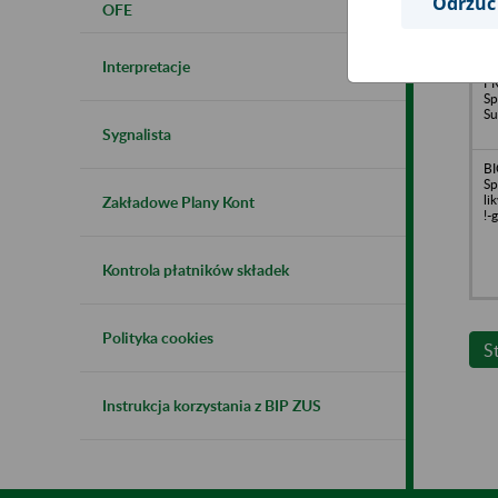
Odrzuć
OFE
Sp
Od
Z
Interpretacje
FR
Sp
Su
Sygnalista
B
Sp
li
Zakładowe Plany Kont
!-
Kontrola płatników składek
Polityka cookies
S
Instrukcja korzystania z BIP ZUS