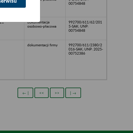
serwisu
00754848
21
dokumentacja
992700/611/62/201
osobowo-płacowa
5-SAK; UNP:
00754848
dokumentacji firmy
992700/611/2380/2
016-SAK; UNP: 2025-
00752386
← |
<<
>>
| →