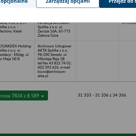
 opcjonalne
Zarządzaj opcjami
Przejdź do 
ożywców - Krosno
Zacisze 16A, 65-775
rzańskie, ul.
Zielona Góra
amkowa 1
ANZ POL Z.U.H.
Perfekcja Archiwum
1993-20
ółka z o.o. -
Spółka z o.o. ul.
lechów, Kalsk
Zacisze 16A, 65-775
Zielona Góra
IOGRADEX-Holding
Archiwum Usługowe
ółka z o.o. w
AKTA Spółka z o.o.
kwidacji - Elbląg, ul.
98-200 Sieradz, ul.
go Maja 58/8
Mikołaja Reja 1B
tel/fax 43 822 74 01;
602 393 626, e-mail
biuro@archiwum-
akta.pl
31 333 - 31 336 z 34 356.
trona 7834 z 8 589