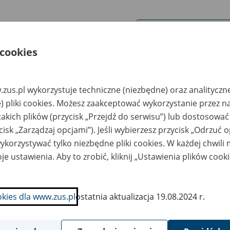
wa zakładu pracy:
 cookies
ystkie uwagi można przesyłać poprzez
formularz
zus.pl wykorzystuje techniczne (niezbędne) oraz analityczn
Ukryj wszystkie pozycje bazy
) pliki cookies. Możesz zaakceptować wykorzystanie przez n
takich plików (przycisk „Przejdź do serwisu”) lub dostosować
cisk „Zarządzaj opcjami”). Jeśli wybierzesz przycisk „Odrzuć 
azwa
Miejsce
Nr zespołu akt w
Daty k
likwidowanego
przechowywania
archiwum
dokume
korzystywać tylko niezbędne pliki cookies. W każdej chwili
akładu pracy
dokumentów
państwowym
przech
archiw
je ustawienia. Aby to zrobić, kliknij „Ustawienia plików cook
państw
OTWEE Spółka z
Perfekcja Archiwum
2021
o. Drzonków -
Spółka z o.o. ul.
okies dla www.zus.pl
ostatnia aktualizacja 19.08.2024 r.
elona Góra, ul.
Zacisze 16A, 65-775
pielowa 5
Zielona Góra
POŁEM Powszechna
Perfekcja Archiwum
1975-20
ółkdzielnia
Spółka z o.o. ul.