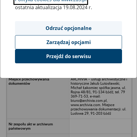
ostatnia aktualizacja 19.08.2024 r.
Wszystkie uwagi można przesyłać poprzez
formularz
Odrzuć opcjonalne
Zarządzaj opcjami
Ukryj wszystkie pozycje bazy
Przejdź do serwisu
Zakład Transportu Przemysłu
Drobiarskiego w Kutnie
ARCHIVIA – usługi archiwistyczne i
historyczne Jakub Lutosławski,
Michał Łakomiec spółka jawna, ul.
Rojna 48/81, 91-134 Łódź, tel. 79
369-71-53, e-mail:
biuro@archivia.com.pl,
www.archivia.com. Miejsce
przechowywania dokumentacji: ul.
Ludowa 29, 91-203 Łódź