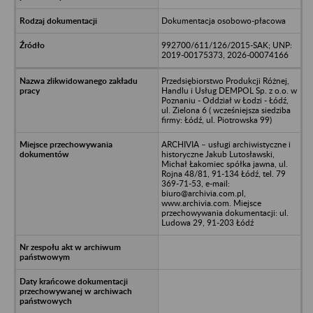
Dokumentacja osobowo-płacowa
992700/611/126/2015-SAK; UNP:
2019-00175373, 2026-00074166
Przedsiębiorstwo Produkcji Różnej,
Handlu i Usług DEMPOL Sp. z o.o. w
Poznaniu - Oddział w Łodzi - Łódź,
ul. Zielona 6 ( wcześniejsza siedziba
firmy: Łódź, ul. Piotrowska 99)
ARCHIVIA – usługi archiwistyczne i
historyczne Jakub Lutosławski,
Michał Łakomiec spółka jawna, ul.
Rojna 48/81, 91-134 Łódź, tel. 79
369-71-53, e-mail:
biuro@archivia.com.pl,
www.archivia.com. Miejsce
przechowywania dokumentacji: ul.
Ludowa 29, 91-203 Łódź