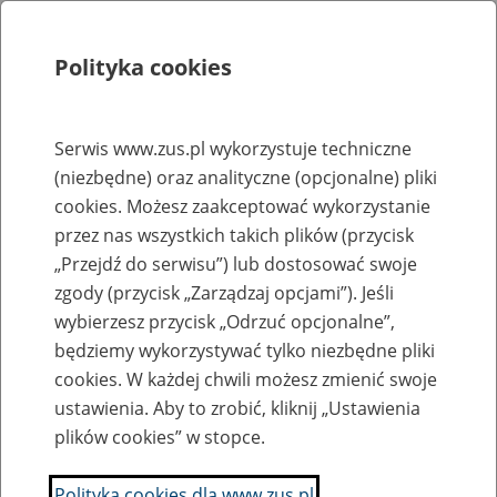
Polityka cookies
Szukaj
Menu
Serwis www.zus.pl wykorzystuje techniczne
(niezbędne) oraz analityczne (opcjonalne) pliki
Rejestry, ewidencje i archiwa
cookies. Możesz zaakceptować wykorzystanie
Baza zlikwidowanych lub
przez nas wszystkich takich plików (przycisk
„Przejdź do serwisu”) lub dostosować swoje
przekształconych zakładów pracy
zgody (przycisk „Zarządzaj opcjami”). Jeśli
wybierzesz przycisk „Odrzuć opcjonalne”,
Nazwa zakładu pracy:
będziemy wykorzystywać tylko niezbędne pliki
cookies. W każdej chwili możesz zmienić swoje
ustawienia. Aby to zrobić, kliknij „Ustawienia
plików cookies” w stopce.
SZUKAJ
Polityka cookies dla www.zus.pl