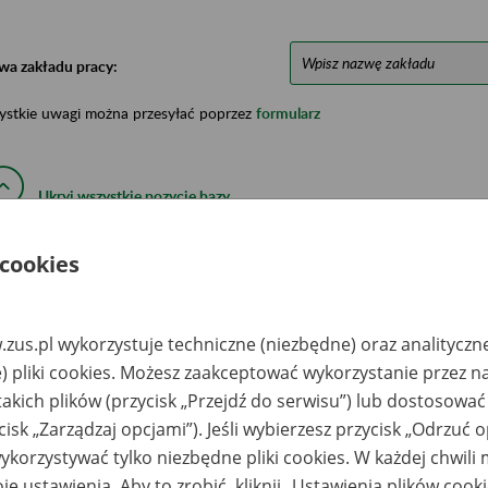
wa zakładu pracy:
ystkie uwagi można przesyłać poprzez
formularz
Ukryj wszystkie pozycje bazy
 cookies
azwa
Miejsce
Nr zespołu akt w
Daty k
likwidowanego
przechowywania
archiwum
dokume
akładu pracy
dokumentów
państwowym
przech
archiw
zus.pl wykorzystuje techniczne (niezbędne) oraz analityczn
państw
) pliki cookies. Możesz zaakceptować wykorzystanie przez n
P Cargo S.A.
PKP S.A. Centrala
takich plików (przycisk „Przejdź do serwisu”) lub dostosować
kład Taboru w
Biuro Spraw
dgoszczy -
Pracowniczych;
cisk „Zarządzaj opcjami”). Jeśli wybierzesz przycisk „Odrzuć 
dgoszcz, ul.
Zamiejscowy Wydział
walidów 1
Dokumentacji w
korzystywać tylko niezbędne pliki cookies. W każdej chwili
Sosnowcu –
Sosnowiec, ul.
je ustawienia. Aby to zrobić, kliknij „Ustawienia plików cook