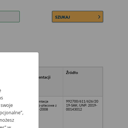
SZUKAJ
rańcowe
Rodzaj
Źródło
ntacji
dokumentacji
owywanej w
ach
e
owych
as
Dokumentacja
992700/611/626/20
 swoje
osobowo-płacowa z
19-SAK; UNP: 2019-
lat 2001-2008
00143012
opcjonalne”,
 możesz
ies” w