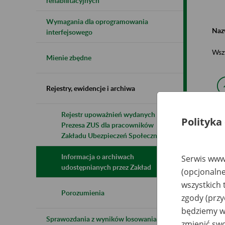
rehabilitacyjnych
Wymagania dla oprogramowania
Naz
interfejsowego
Wsz
Mienie zbędne
Rejestry, ewidencje i archiwa
Rejestr upoważnień wydanych przez
Polityka
Prezesa ZUS dla pracowników
N
z
Zakładu Ubezpieczeń Społecznych
z
Informacja o archiwach
Serwis www.
udostępnianych przez Zakład
(opcjonalne
PK
wszystkich 
Za
By
Porozumienia
zgody (przy
By
In
będziemy wy
Sprawozdania z wyników losowania do
zmienić swo