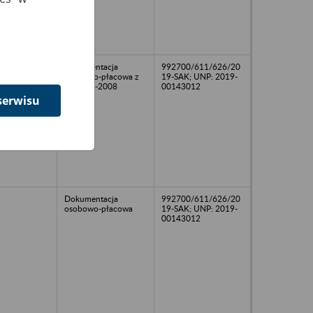
Dokumentacja
992700/611/626/20
osobowo-płacowa z
19-SAK; UNP: 2019-
lat 2002-2008
00143012
serwisu
Dokumentacja
992700/611/626/20
osobowo-płacowa
19-SAK; UNP: 2019-
00143012