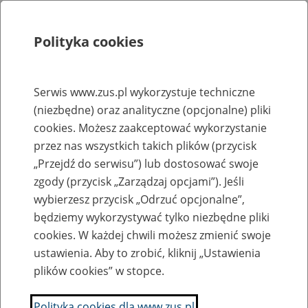
Polityka cookies
Szukaj
Menu
Serwis www.zus.pl wykorzystuje techniczne
(niezbędne) oraz analityczne (opcjonalne) pliki
Rejestry, ewidencje i archiwa
cookies. Możesz zaakceptować wykorzystanie
Baza zlikwidowanych lub
przez nas wszystkich takich plików (przycisk
„Przejdź do serwisu”) lub dostosować swoje
przekształconych zakładów pracy
zgody (przycisk „Zarządzaj opcjami”). Jeśli
wybierzesz przycisk „Odrzuć opcjonalne”,
Nazwa zakładu pracy:
będziemy wykorzystywać tylko niezbędne pliki
cookies. W każdej chwili możesz zmienić swoje
ustawienia. Aby to zrobić, kliknij „Ustawienia
plików cookies” w stopce.
SZUKAJ
Polityka cookies dla www.zus.pl