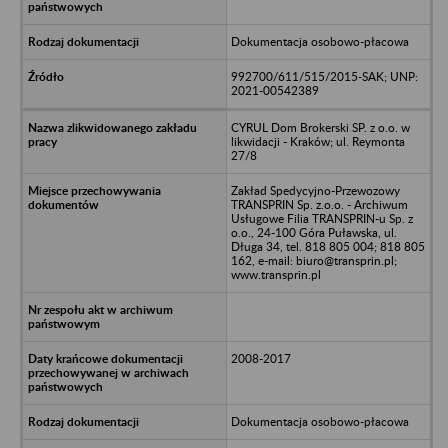
Dokumentacja osobowo-płacowa
992700/611/515/2015-SAK; UNP:
2021-00542389
CYRUL Dom Brokerski SP. z o.o. w
likwidacji - Kraków; ul. Reymonta
27/8
Zakład Spedycyjno-Przewozowy
TRANSPRIN Sp. z.o.o. - Archiwum
Usługowe Filia TRANSPRIN-u Sp. z
o.o., 24-100 Góra Puławska, ul.
Długa 34, tel. 818 805 004; 818 805
162, e-mail: biuro@transprin.pl;
www.transprin.pl
2008-2017
Dokumentacja osobowo-płacowa