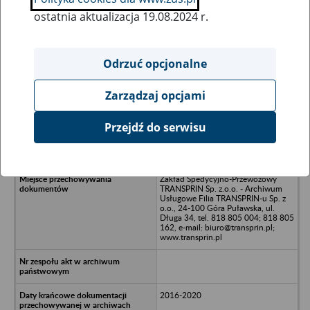
ostatnia aktualizacja 19.08.2024 r.
Wszystkie uwagi można przesyłać poprzez
formularz
Odrzuć opcjonalne
Zarządzaj opcjami
Ukryj wszystkie pozycje bazy
Przejdź do serwisu
HEB-BUD SP. z o.o. w likwidacji -
Myśleniec 11; Stary Sącz
Zakład Spedycyjno-Przewozowy
TRANSPRIN Sp. z.o.o. - Archiwum
Usługowe Filia TRANSPRIN-u Sp. z
o.o., 24-100 Góra Puławska, ul.
Długa 34, tel. 818 805 004; 818 805
162, e-mail: biuro@transprin.pl;
www.transprin.pl
2016-2020