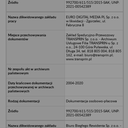
992700/611/515/2015-SAK; UNP:
2021-00542389
EURO DIGITAL MEDIA PL Sp. z o.o.
w likwidacji - Zgorzelec, ul.
Fabryczna 8
Zakład Spedycyjno-Przewozowy
TRANSPRIN Sp. z.o.o. - Archiwum
Usługowe Filia TRANSPRIN-u Sp. z
o.o., 24-100 Góra Puławska, ul.
Długa 34, tel. 818 805 004; 818 805
162, e-mail: biuro@transprin.pl;
www.transprin.pl
2004-2020
Dokumentacja osobowo-płacowa
992700/611/515/2015-SAK; UNP:
2021-00542389
Biuro Biegłego Rewidenta Sp. z o.o. -