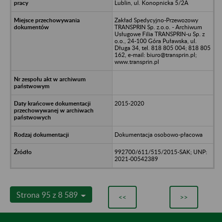
Lublin, ul. Konopnicka 5/2A
Zakład Spedycyjno-Przewozowy
TRANSPRIN Sp. z.o.o. - Archiwum
Usługowe Filia TRANSPRIN-u Sp. z
o.o., 24-100 Góra Puławska, ul.
Długa 34, tel. 818 805 004; 818 805
162, e-mail: biuro@transprin.pl;
www.transprin.pl
2015-2020
Dokumentacja osobowo-płacowa
992700/611/515/2015-SAK; UNP:
2021-00542389
Strona 95 z 8 589
<<
>>