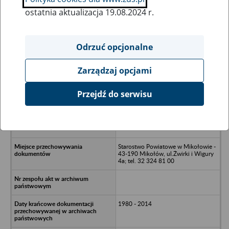
ostatnia aktualizacja 19.08.2024 r.
Wszystkie uwagi można przesyłać poprzez
formularz
Odrzuć opcjonalne
Zarządzaj opcjami
Ukryj wszystkie pozycje bazy
Przejdź do serwisu
LUKA Sp. z o.o. (PPH LUKA; LUKA
DREN; LUKA Sp. komandytowa;
HERMES Sp. z o.o.; INOXTERM Sp. z
o.o. - Miłoków ul Bluszcza 22
Starostwo Powiatowe w Mikołowie -
43-190 Mikołów, ul.Żwirki i Wigury
4a; tel. 32 324 81 00
1980 - 2014