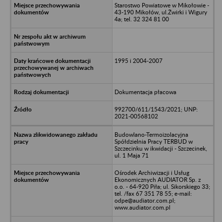
Starostwo Powiatowe w Mikołowie -
43-190 Mikołów, ul.Żwirki i Wigury
4a; tel. 32 324 81 00
1995 i 2004-2007
Dokumentacja płacowa
992700/611/1543/2021; UNP:
2021-00568102
Budowlano-Termoizolacyjna
Spółdzielnia Pracy TERBUD w
Szczecinku w ikwidacji - Szczecinek,
ul. 1 Maja 71
Ośrodek Archiwizacji i Usług
Ekonomicznych AUDIATOR Sp. z
o.o. - 64-920 Piła; ul. Sikorskiego 33;
tel. /fax 67 351 78 55; e-mail:
odpe@audiator.com.pl;
www.audiator.com.pl