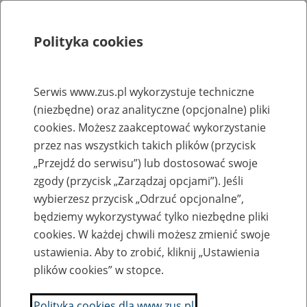
Polityka cookies
Szukaj
Menu
Serwis www.zus.pl wykorzystuje techniczne
(niezbędne) oraz analityczne (opcjonalne) pliki
Rejestry, ewidencje i archiwa
cookies. Możesz zaakceptować wykorzystanie
Baza zlikwidowanych lub
przez nas wszystkich takich plików (przycisk
„Przejdź do serwisu”) lub dostosować swoje
przekształconych zakładów pracy
zgody (przycisk „Zarządzaj opcjami”). Jeśli
wybierzesz przycisk „Odrzuć opcjonalne”,
Nazwa zakładu pracy:
będziemy wykorzystywać tylko niezbędne pliki
cookies. W każdej chwili możesz zmienić swoje
ustawienia. Aby to zrobić, kliknij „Ustawienia
plików cookies” w stopce.
SZUKAJ
Polityka cookies dla www.zus.pl