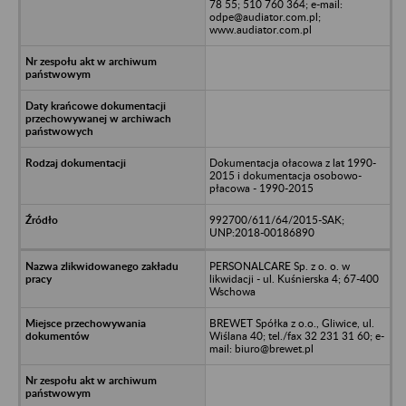
78 55; 510 760 364; e-mail:
odpe@audiator.com.pl;
www.audiator.com.pl
Dokumentacja ołacowa z lat 1990-
2015 i dokumentacja osobowo-
płacowa - 1990-2015
992700/611/64/2015-SAK;
UNP:2018-00186890
PERSONALCARE Sp. z o. o. w
likwidacji - ul. Kuśnierska 4; 67-400
Wschowa
BREWET Spółka z o.o., Gliwice, ul.
Wiślana 40; tel./fax 32 231 31 60; e-
mail: biuro@brewet.pl