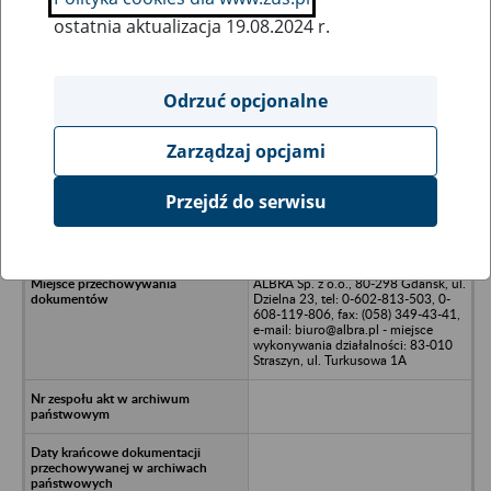
ostatnia aktualizacja 19.08.2024 r.
Wszystkie uwagi można przesyłać poprzez
formularz
Odrzuć opcjonalne
Zarządzaj opcjami
Ukryj wszystkie pozycje bazy
Przejdź do serwisu
MOOREX Sp. z o.o. - Gdańsk, ul.
Łużycka 9
ALBRA Sp. z o.o., 80-298 Gdańsk, ul.
Dzielna 23, tel: 0-602-813-503, 0-
608-119-806, fax: (058) 349-43-41,
e-mail: biuro@albra.pl - miejsce
wykonywania działalności: 83-010
Straszyn, ul. Turkusowa 1A