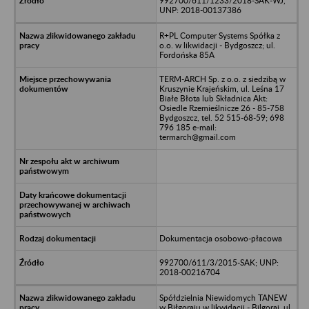
992700/611/1233/2018-SAK-WJ,
UNP: 2018-00137386
R+PL Computer Systems Spółka z
o.o. w likwidacji - Bydgoszcz; ul.
Fordońska 85A
TERM-ARCH Sp. z o.o. z siedzibą w
Kruszynie Krajeńskim, ul. Leśna 17
Białe Błota lub Składnica Akt:
Osiedle Rzemieślnicze 26 - 85-758
Bydgoszcz, tel. 52 515-68-59; 698
796 185 e-mail:
termarch@gmail.com
Dokumentacja osobowo-płacowa
992700/611/3/2015-SAK; UNP:
2018-00216704
Spółdzielnia Niewidomych TANEW
w Biłgoraju w likwidacji - Bilgoraj, ul.