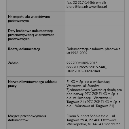
fax. 32 317-14-86; e-mail:
biuro@ibra.pl; www.ibra.pl
Dokumentacja osobowo-płacowa z
lat1993-2002
992700/1305/2015
(992700/659/*2015-SAK);
UNP:2018-00207040
El-KOM Sp. z o.o w likwidacji -
Warszawa, al. Stanów
Zjednoczonych (wcześniej działająca
pod nazwą: PZG ZSP ELKOM Sp. z
o.o. w likwidacji - Warszawa ul.
Targowa 21 i PZG ZSP ELKOM Sp. z
o.o. - Warszawa ul. Targowa 21)
Elkom Support Spółka z o.o. - ul
Targowa 25 A, 27-400 Ostrowiec
Wielkopolski; tel +48 41 266 55 27