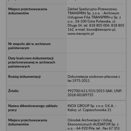
Zakład Spedycyjno-Przewozowy
TRANSPRIN Sp. z.o.o. - Archiwum
Usługowe Filia TRANSPRIN-u Sp. z
o.o., 24-100 Góra Puławska, ul.
Długa 34, tel. 818 805 004; 818 805
162, e-mail: biuro@transprin.pl;
www.transprin.pl
Dokumetacja osobowo-płacowa z
lat 1975-2011
992700/611/515/2015-SAK; UNP:
2018-00189755
INOX GROUP Sp. z o.o. S.K.A. -
Kalisz, ul. Częstochowska 21
Ośrodek Archiwizacji i Usług
Ekonomicznych AUDIATOR Sp. z
o.o. - 64-920 Piła; tel. /fax 67 351