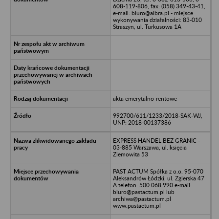
608-119-806, fax: (058) 349-43-41,
e-mail: biuro@albra.pl - miejsce
wykonywania działalności: 83-010
Straszyn, ul. Turkusowa 1A
akta emerytalno-rentowe
992700/611/1233/2018-SAK-WJ,
UNP: 2018-00137386
EXPRESS HANDEL BEZ GRANIC -
03-885 Warszawa, ul. księcia
Ziemowita 53
PAST ACTUM Spółka z o.o. 95-070
Aleksandrów Łódzki, ul. Zgierska 47
A telefon: 500 068 990 e-mail:
biuro@pastactum.pl lub
archiwa@pastactum.pl
www.pastactum.pl