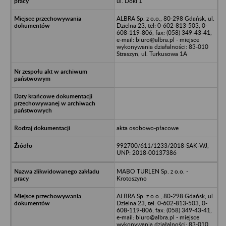
ul. Doki 1
ALBRA Sp. z o.o., 80-298 Gdańsk, ul.
Dzielna 23, tel: 0-602-813-503, 0-
608-119-806, fax: (058) 349-43-41,
e-mail: biuro@albra.pl - miejsce
wykonywania działalności: 83-010
Straszyn, ul. Turkusowa 1A
akta osobowo-płacowe
992700/611/1233/2018-SAK-WJ,
UNP: 2018-00137386
MABO TURLEN Sp. z o.o. -
Krotoszyno
ALBRA Sp. z o.o., 80-298 Gdańsk, ul.
Dzielna 23, tel: 0-602-813-503, 0-
608-119-806, fax: (058) 349-43-41,
e-mail: biuro@albra.pl - miejsce
wykonywania działalności: 83-010