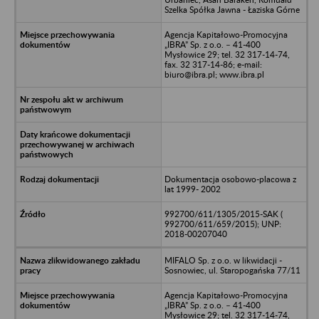
Szelka Spółka Jawna - Łaziska Górne
Agencja Kapitałowo-Promocyjna
„IBRA” Sp. z o.o. – 41-400
Mysłowice 29; tel. 32 317-14-74,
fax. 32 317-14-86; e-mail:
biuro@ibra.pl; www.ibra.pl
Dokumentacja osobowo-placowa z
lat 1999- 2002
992700/611/1305/2015-SAK (
992700/611/659/2015); UNP:
2018-00207040
MIFALO Sp. z o.o. w likwidacji -
Sosnowiec, ul. Staropogańska 77/11
Agencja Kapitałowo-Promocyjna
„IBRA” Sp. z o.o. – 41-400
Mysłowice 29; tel. 32 317-14-74,