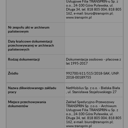
Usługowe Filia TRANSPRIN-u Sp. z
o.o., 24-100 Góra Puławska, ul.
Długa 34, tel. 818 805 004; 818 805
162, e-mail: biuro@transprin.pl;
www.transprin.pl
Dokumentacja osobowo - płacowa z
lat 1995-2017
992700/611/515/2018-SAK; UNP:
2018-00189755
NetMobilus Sp. z o.o. - Bielska Biała
, ul. Stanisława Stojałowskiego 27
Zakład Spedycyjno-Przewozowy
TRANSPRIN Sp. z.o.o. - Archiwum
Usługowe Filia TRANSPRIN-u Sp. z
o.o., 24-100 Góra Puławska, ul.
Długa 34, tel. 818 805 004; 818 805
162, e-mail: biuro@transprin.pl;
www.transprin.pl