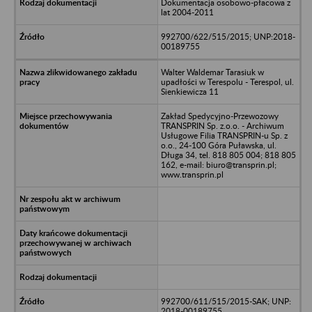
Dokumentacja osobowo-płacowa z
lat 2004-2011
992700/622/515/2015; UNP:2018-
00189755
Walter Waldemar Tarasiuk w
upadłości w Terespolu - Terespol, ul.
Sienkiewicza 11
Zakład Spedycyjno-Przewozowy
TRANSPRIN Sp. z.o.o. - Archiwum
Usługowe Filia TRANSPRIN-u Sp. z
o.o., 24-100 Góra Puławska, ul.
Długa 34, tel. 818 805 004; 818 805
162, e-mail: biuro@transprin.pl;
www.transprin.pl
992700/611/515/2015-SAK; UNP:
2018-00189755