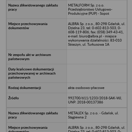
METALFORM Sp. z o.o.
Przedsiębiorstwo Usługowo-
Produkcyjne (PUP) - Sopot
ALBRA Sp. z o.o., 80-298 Gdańsk, ul.
Dzielna 23, tel: 0-602-813-503, 0-
608-119-806, fax: (058) 349-43-41,
e-mail: biuro@albra.pl - miejsce
wykonywania działalności: 83-010
Straszyn, ul. Turkusowa 1A
akta osobowo-płacowe
992700/611/1233/2018-SAK-WJ,
UNP: 2018-00137386
METALEX Sp. z o.o. - Gdańsk, ul.
Stągiewna 2
ALBRA Sp. z o.o., 80-298 Gdańsk, ul.
Dzielna 23, tel: 0-602-813-503, 0-