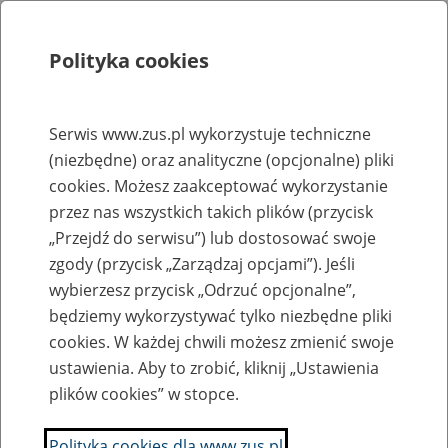
Polityka cookies
Szukaj
Menu
Serwis www.zus.pl wykorzystuje techniczne
(niezbędne) oraz analityczne (opcjonalne) pliki
Rejestry, ewidencje i archiwa
cookies. Możesz zaakceptować wykorzystanie
Baza zlikwidowanych lub
przez nas wszystkich takich plików (przycisk
„Przejdź do serwisu”) lub dostosować swoje
przekształconych zakładów pracy
zgody (przycisk „Zarządzaj opcjami”). Jeśli
wybierzesz przycisk „Odrzuć opcjonalne”,
Nazwa zakładu pracy:
będziemy wykorzystywać tylko niezbędne pliki
cookies. W każdej chwili możesz zmienić swoje
ustawienia. Aby to zrobić, kliknij „Ustawienia
plików cookies” w stopce.
SZUKAJ
Polityka cookies dla www.zus.pl