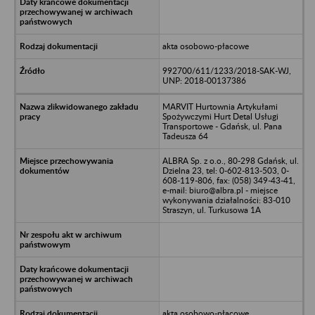
akta osobowo-płacowe
992700/611/1233/2018-SAK-WJ,
UNP: 2018-00137386
MARVIT Hurtownia Artykułami
Spożywczymi Hurt Detal Usługi
Transportowe - Gdańsk, ul. Pana
Tadeusza 64
ALBRA Sp. z o.o., 80-298 Gdańsk, ul.
Dzielna 23, tel: 0-602-813-503, 0-
608-119-806, fax: (058) 349-43-41,
e-mail: biuro@albra.pl - miejsce
wykonywania działalności: 83-010
Straszyn, ul. Turkusowa 1A
akta osobowo-płacowe