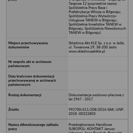
Targowa 12 (poprzednie nazwy:
Spółdzielnia Pracy Baza i
Prefabrykacja Włosia w Biłgoraju;
Spółdzielnia Pracy Wytwórczo-
Usługowa TANEW w Biłgoraju;
Spółdzielnia Inwalidów TANEW w
Biłgoraju; Spółdzielnia Niewidomych
TANEW w Biłgoraju)
Składnica Akt KLE Sp. z o.o. w Jaśle,
ul. Towarowa 29; 38-200 Jasło
www.skladnicaaktkle.pl
Dokumentacja osobowo-płacowa z
lat 1967 - 2017
992700/611/208/2016-SAK; UNP:
2018 -00222803
Przedsiębiorstwo Handlowe
SUBOPOL- KONTAKT Janusz
Urbaniec, Asan Barakeh, Romuald