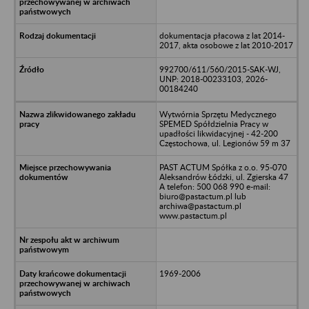
dokumentacja płacowa z lat 2014-
2017, akta osobowe z lat 2010-2017
992700/611/560/2015-SAK-WJ,
UNP: 2018-00233103, 2026-
00184240
Wytwórnia Sprzętu Medycznego
SPEMED Spółdzielnia Pracy w
upadłości likwidacyjnej - 42-200
Częstochowa, ul. Legionów 59 m 37
PAST ACTUM Spółka z o.o. 95-070
Aleksandrów Łódzki, ul. Zgierska 47
A telefon: 500 068 990 e-mail:
biuro@pastactum.pl lub
archiwa@pastactum.pl
www.pastactum.pl
1969-2006