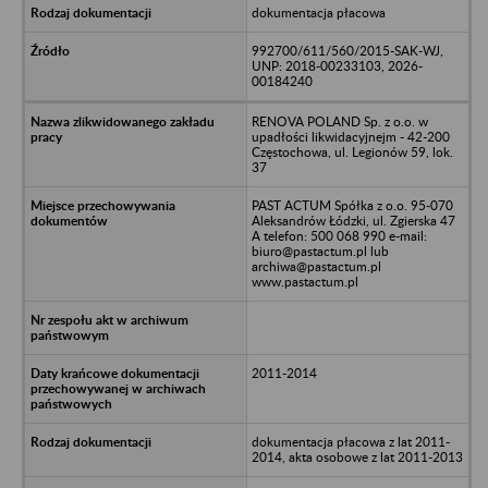
dokumentacja płacowa
992700/611/560/2015-SAK-WJ,
UNP: 2018-00233103, 2026-
00184240
RENOVA POLAND Sp. z o.o. w
upadłości likwidacyjnejm - 42-200
Częstochowa, ul. Legionów 59, lok.
37
PAST ACTUM Spółka z o.o. 95-070
Aleksandrów Łódzki, ul. Zgierska 47
A telefon: 500 068 990 e-mail:
biuro@pastactum.pl lub
archiwa@pastactum.pl
www.pastactum.pl
2011-2014
dokumentacja płacowa z lat 2011-
2014, akta osobowe z lat 2011-2013