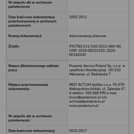
2005-2011
dokumentacja płacowa
992700/611/560/2015-SAK-WJ,
UNP: 2018-00233103, 2026-
00184240
Property Service Poland Sp. z o.o. w
upadłości likwidacyjnej - 00-310
Warszawa, ul. Bednarska 7
PAST ACTUM Spółka z o.o. 95-070
Aleksandrów Łódzki, ul. Zgierska 47
A telefon: 500 068 990 e-mail:
biuro@pastactum.pl lub
archiwa@pastactum.pl
www.pastactum.pl
2010-2017