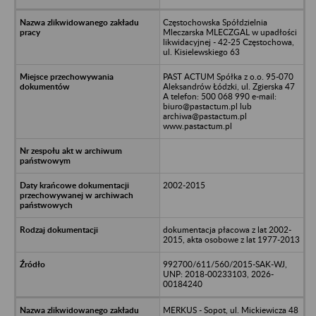
Częstochowska Spółdzielnia
Mleczarska MLECZGAL w upadłości
likwidacyjnej - 42-25 Częstochowa,
ul. Kisielewskiego 63
PAST ACTUM Spółka z o.o. 95-070
Aleksandrów Łódzki, ul. Zgierska 47
A telefon: 500 068 990 e-mail:
biuro@pastactum.pl lub
archiwa@pastactum.pl
www.pastactum.pl
2002-2015
dokumentacja płacowa z lat 2002-
2015, akta osobowe z lat 1977-2013
992700/611/560/2015-SAK-WJ,
UNP: 2018-00233103, 2026-
00184240
MERKUS - Sopot, ul. Mickiewicza 48