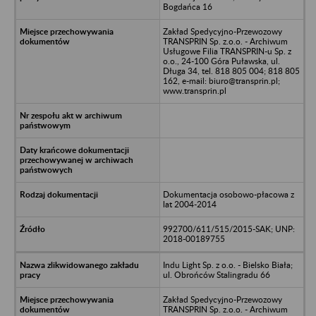
Bogdańca 16
Zakład Spedycyjno-Przewozowy
TRANSPRIN Sp. z.o.o. - Archiwum
Usługowe Filia TRANSPRIN-u Sp. z
o.o., 24-100 Góra Puławska, ul.
Długa 34, tel. 818 805 004; 818 805
162, e-mail: biuro@transprin.pl;
www.transprin.pl
Dokumentacja osobowo-płacowa z
lat 2004-2014
992700/611/515/2015-SAK; UNP:
2018-00189755
Indu Light Sp. z o.o. - Bielsko Biała;
ul. Obrońców Stalingradu 66
Zakład Spedycyjno-Przewozowy
TRANSPRIN Sp. z.o.o. - Archiwum