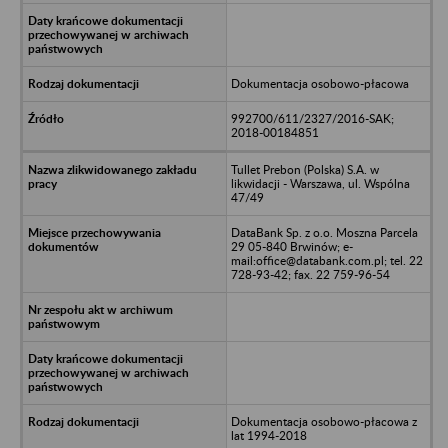
Dokumentacja osobowo-płacowa
992700/611/2327/2016-SAK;
2018-00184851
Tullet Prebon (Polska) S.A. w
likwidacji - Warszawa, ul. Wspólna
47/49
DataBank Sp. z o.o. Moszna Parcela
29 05-840 Brwinów; e-
mail:office@databank.com.pl; tel. 22
728-93-42; fax. 22 759-96-54
Dokumentacja osobowo-płacowa z
lat 1994-2018