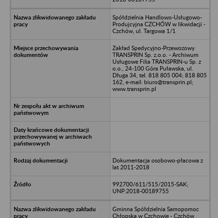
Spółdzielnia Handlowo-Usługowo-
Produjcyjna CZCHÓW w likwidacji -
Czchów, ul. Targowa 1/1
Zakład Spedycyjno-Przewozowy
TRANSPRIN Sp. z.o.o. - Archiwum
Usługowe Filia TRANSPRIN-u Sp. z
o.o., 24-100 Góra Puławska, ul.
Długa 34, tel. 818 805 004; 818 805
162, e-mail: biuro@transprin.pl;
www.transprin.pl
Dokumentacja osobowo-płacowa z
lat 2011-2018
992700/611/515/2015-SAK;
UNP:2018-00189755
Gminna Spółdzielnia Samopomoc
Chłopska w Czchowie - Czchów