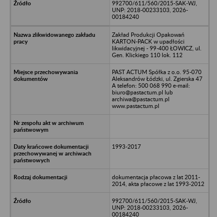
992700/611/560/2015-SAK-WJ,
UNP: 2018-00233103, 2026-
00184240
Zakład Produkcji Opakowań
KARTON-PACK w upadłości
likwidacyjnej - 99-400 ŁOWICZ, ul.
Gen. Klickiego 110 lok. 112
PAST ACTUM Spółka z o.o. 95-070
Aleksandrów Łódzki, ul. Zgierska 47
A telefon: 500 068 990 e-mail:
biuro@pastactum.pl lub
archiwa@pastactum.pl
www.pastactum.pl
1993-2017
dokumentacja płacowa z lat 2011-
2014, akta płacowe z lat 1993-2012
992700/611/560/2015-SAK-WJ,
UNP: 2018-00233103, 2026-
00184240