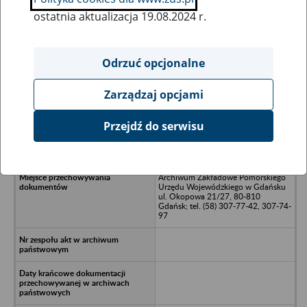
ostatnia aktualizacja 19.08.2024 r.
Wszystkie uwagi można przesyłać poprzez
formularz
Odrzuć opcjonalne
Zarządzaj opcjami
Ukryj wszystkie pozycje bazy
Przejdź do serwisu
Gwardyjski Klub Sportowy GRYF w
Słupsku
Archiwum Zakładowe Pomorskiego
Urzędu Wojewódzkiego w Gdańsku
ul. Okopowa 21/27, 80-810
Gdańsk; tel. (58) 307-77-42, 307-74-
97