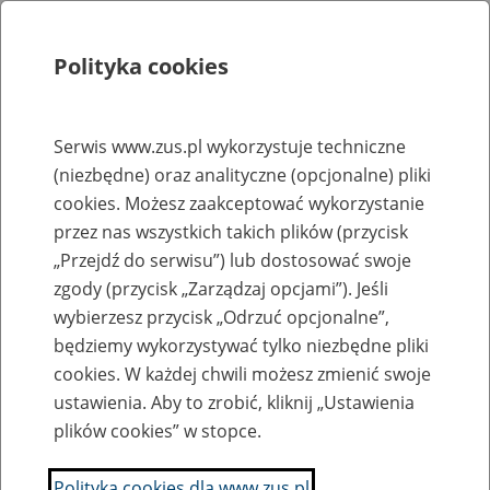
Polityka cookies
Szukaj
Menu
Serwis www.zus.pl wykorzystuje techniczne
(niezbędne) oraz analityczne (opcjonalne) pliki
Rejestry, ewidencje i archiwa
cookies. Możesz zaakceptować wykorzystanie
Baza zlikwidowanych lub
przez nas wszystkich takich plików (przycisk
„Przejdź do serwisu”) lub dostosować swoje
przekształconych zakładów pracy
zgody (przycisk „Zarządzaj opcjami”). Jeśli
wybierzesz przycisk „Odrzuć opcjonalne”,
Nazwa zakładu pracy:
będziemy wykorzystywać tylko niezbędne pliki
cookies. W każdej chwili możesz zmienić swoje
ustawienia. Aby to zrobić, kliknij „Ustawienia
plików cookies” w stopce.
SZUKAJ
Polityka cookies dla www.zus.pl