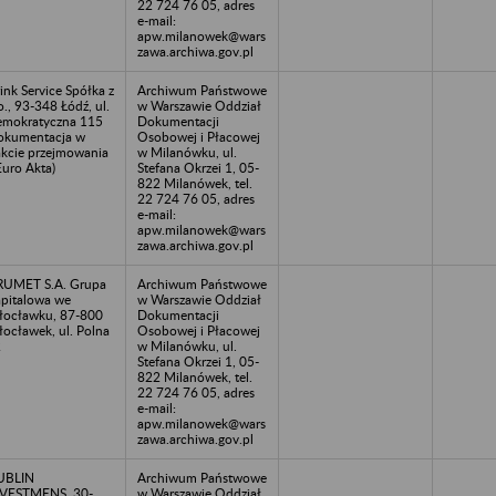
22 724 76 05, adres
e-mail:
apw.milanowek@wars
zawa.archiwa.gov.pl
ink Service Spółka z
Archiwum Państwowe
o., 93-348 Łódź, ul.
w Warszawie Oddział
mokratyczna 115
Dokumentacji
okumentacja w
Osobowej i Płacowej
akcie przejmowania
w Milanówku, ul.
Euro Akta)
Stefana Okrzei 1, 05-
822 Milanówek, tel.
22 724 76 05, adres
e-mail:
apw.milanowek@wars
zawa.archiwa.gov.pl
UMET S.A. Grupa
Archiwum Państwowe
pitalowa we
w Warszawie Oddział
ocławku, 87-800
Dokumentacji
ocławek, ul. Polna
Osobowej i Płacowej
2
w Milanówku, ul.
Stefana Okrzei 1, 05-
822 Milanówek, tel.
22 724 76 05, adres
e-mail:
apw.milanowek@wars
zawa.archiwa.gov.pl
UBLIN
Archiwum Państwowe
VESTMENS, 30-
w Warszawie Oddział