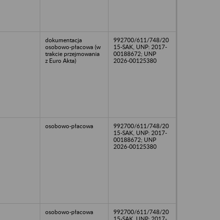
dokumentacja
992700/611/748/20
osobowo-płacowa (w
15-SAK, UNP: 2017-
trakcie przejmowania
00188672; UNP
z Euro Akta)
2026-00125380
osobowo-płacowa
992700/611/748/20
15-SAK, UNP: 2017-
00188672; UNP
2026-00125380
osobowo-płacowa
992700/611/748/20
15-SAK, UNP: 2017-