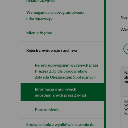
rehabilitacyjnych
Wymagania dla oprogramowania
Naz
interfejsowego
Wsz
Mienie zbędne
Rejestry, ewidencje i archiwa
Rejestr upoważnień wydanych przez
Prezesa ZUS dla pracowników
N
z
Zakładu Ubezpieczeń Społecznych
z
Informacja o archiwach
udostępnianych przez Zakład
P.
Wa
Wa
Porozumienia
Pr
Sprawozdania z wyników losowania do