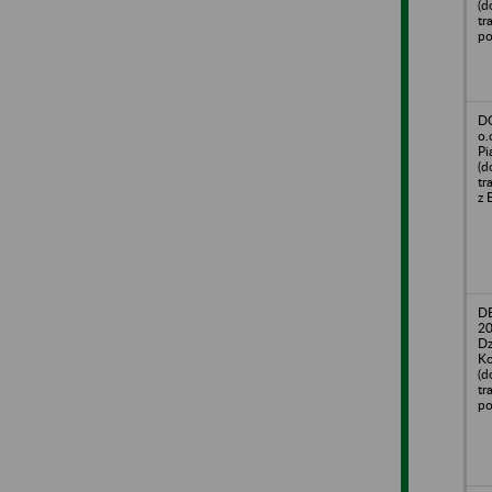
(d
tr
po
DO
o.
Pi
(d
tr
z 
D
20
Dz
Ko
(d
tr
po