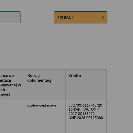
SZUKAJ
rańcowe
Rodzaj
Źródło
ntacji
dokumentacji
owywanej w
ach
owych
osobowo-płacowa
992700/611/748/20
15-SAK - WC; UNP:
2017-00188672;
UNP 2026-00125380