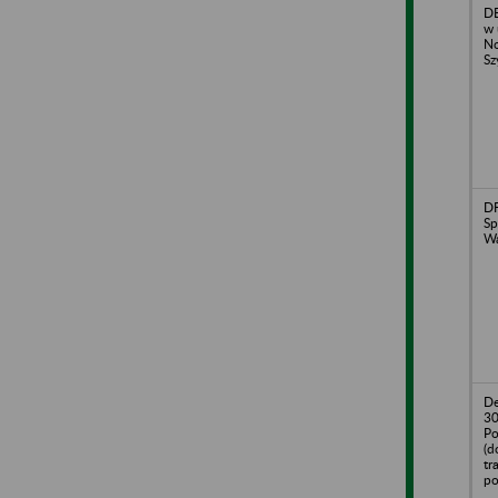
DE
w 
No
Sz
DF
Sp
Wa
De
30
Po
(d
tr
po