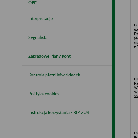
OFE
Interpretacje
Dr
o.
De
Sygnalista
(d
tr
z 
Zakładowe Plany Kont
Kontrola płatników składek
DR
Ka
Wł
Wł
Polityka cookies
2
Instrukcja korzystania z BIP ZUS
D
IN