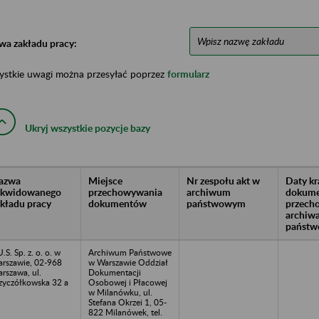
wa zakładu pracy:
ystkie uwagi można przesyłać poprzez
formularz
Ukryj wszystkie pozycje bazy
azwa
Miejsce
Nr zespołu akt w
Daty k
likwidowanego
przechowywania
archiwum
dokume
akładu pracy
dokumentów
państwowym
przech
archiw
państw
U.S. Sp. z. o. o. w
Archiwum Państwowe
rszawie, 02-968
w Warszawie Oddział
rszawa, ul.
Dokumentacji
zyczółkowska 32 a
Osobowej i Płacowej
w Milanówku, ul.
Stefana Okrzei 1, 05-
822 Milanówek, tel.