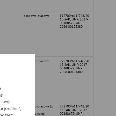
osobowo-płacowa
992700/611/748/20
15-SAK, UNP: 2017-
00188672; UNP
2026-00125380
osobowo-płacowa
992700/611/748/20
15-SAK, UNP: 2017-
00188672; UNP
2026-00125380
e
as
 swoje
osobowo-płacowa (w
992700/611/748/20
opcjonalne”,
trakcie
15-SAK, UNP: 2017-
porządkowania)
00188672; UNP
 możesz