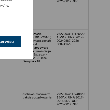
2026-00125380
ies” w
Dokumentacja
992700/611/126/20
płacowa 2015-2016 (
15-SAK; UNP: 2017-
Dokumentacja została
00240687, 2026-
serwisu
przejęta od
00074166
Międzynarodowego
Centrum Prawniczego
EUCON Sp. z o.o. -
Warszawa, ul. Jana
Dantyszka 18
osobowo-płacowa w
992700/611/748/20
trakcie porządkowania
15-SAK; UNP: 2017-
00188672; UNP
2026-00125380