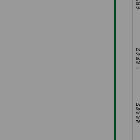
00
Sł
D
Sp
li
Wa
Ju
Dz
Sp
W
Wł
7