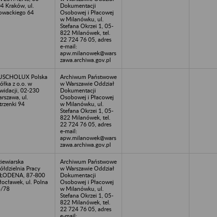
4 Kraków, ul.
Dokumentacji
owackiego 64
Osobowej i Płacowej
w Milanówku, ul.
Stefana Okrzei 1, 05-
822 Milanówek, tel.
22 724 76 05, adres
e-mail:
apw.milanowek@wars
zawa.archiwa.gov.pl
USCHOLUX Polska
Archiwum Państwowe
ółka z o.o. w
w Warszawie Oddział
kwidacji, 02-230
Dokumentacji
rszawa, ul.
Osobowej i Płacowej
trzenki 94
w Milanówku, ul.
Stefana Okrzei 1, 05-
822 Milanówek, tel.
22 724 76 05, adres
e-mail:
apw.milanowek@wars
zawa.archiwa.gov.pl
iewiarska
Archiwum Państwowe
ółdzielnia Pracy
w Warszawie Oddział
ŁODENA, 87-800
Dokumentacji
ocławek, ul. Polna
Osobowej i Płacowej
6/78
w Milanówku, ul.
Stefana Okrzei 1, 05-
822 Milanówek, tel.
22 724 76 05, adres
e-mail: