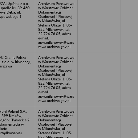
ZAL Spółka z o.o.
Archiwum Państwowe
upadłości, 39-460
w Warszawie Oddział
wa Dęba, ul.
Dokumentacji
ypowskiego 1
Osobowej i Płacowej
w Milanówku, ul.
Stefana Okrzei 1, 05-
822 Milanówek, tel.
22 724 76 05, adres
e-mail:
apw.milanowek@wars
zawa.archiwa.gov.pl
G Granit Polska
Archiwum Państwowe
. z o.o. w likwidacji,
w Warszawie Oddział
rszawa
Dokumentacji
Osobowej i Płacowej
w Milanówku, ul.
Stefana Okrzei 1, 05-
822 Milanówek, tel.
22 724 76 05, adres
e-mail:
apw.milanowek@wars
zawa.archiwa.gov.pl
lphi Poland S.A.,
Archiwum Państwowe
-399 Kraków,
w Warszawie Oddział
dgórki Tynieckie 2
Dokumentacji
okumentacja w
Osobowej i Płacowej
akcie
w Milanówku, ul.
rządkowania)
Stefana Okrzei 1, 05-
822 Milanówek, tel.