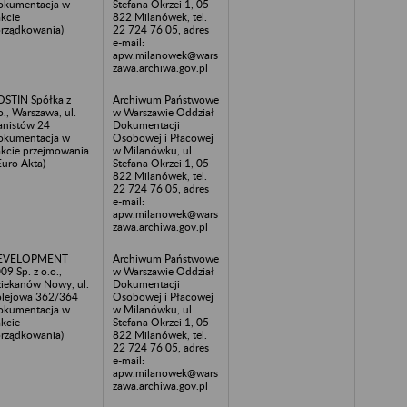
okumentacja w
Stefana Okrzei 1, 05-
akcie
822 Milanówek, tel.
rządkowania)
22 724 76 05, adres
e-mail:
apw.milanowek@wars
zawa.archiwa.gov.pl
STIN Spółka z
Archiwum Państwowe
o., Warszawa, ul.
w Warszawie Oddział
anistów 24
Dokumentacji
okumentacja w
Osobowej i Płacowej
akcie przejmowania
w Milanówku, ul.
Euro Akta)
Stefana Okrzei 1, 05-
822 Milanówek, tel.
22 724 76 05, adres
e-mail:
apw.milanowek@wars
zawa.archiwa.gov.pl
EVELOPMENT
Archiwum Państwowe
09 Sp. z o.o.,
w Warszawie Oddział
iekanów Nowy, ul.
Dokumentacji
lejowa 362/364
Osobowej i Płacowej
okumentacja w
w Milanówku, ul.
akcie
Stefana Okrzei 1, 05-
rządkowania)
822 Milanówek, tel.
22 724 76 05, adres
e-mail:
apw.milanowek@wars
zawa.archiwa.gov.pl