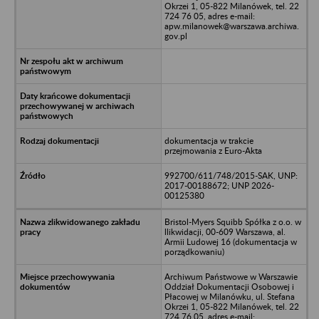
Okrzei 1, 05-822 Milanówek, tel. 22
724 76 05, adres e-mail:
apw.milanowek@warszawa.archiwa.
gov.pl
dokumentacja w trakcie
przejmowania z Euro-Akta
992700/611/748/2015-SAK, UNP:
2017-00188672; UNP 2026-
00125380
Bristol-Myers Squibb Spółka z o.o. w
llikwidacji, 00-609 Warszawa, al.
Armii Ludowej 16 (dokumentacja w
porządkowaniu)
Archiwum Państwowe w Warszawie
Oddział Dokumentacji Osobowej i
Płacowej w Milanówku, ul. Stefana
Okrzei 1, 05-822 Milanówek, tel. 22
724 76 05, adres e-mail: