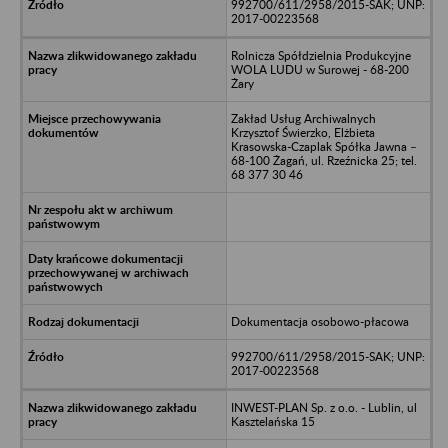
992700/611/2958/2015-SAK; UNP:
2017-00223568
Rolnicza Spółdzielnia Produkcyjne
WOLA LUDU w Surowej - 68-200
Żary
Zakład Usług Archiwalnych
Krzysztof Świerzko, Elżbieta
Krasowska-Czaplak Spółka Jawna –
68-100 Żagań, ul. Rzeźnicka 25; tel.
68 377 30 46
Dokumentacja osobowo-płacowa
992700/611/2958/2015-SAK; UNP:
2017-00223568
INWEST-PLAN Sp. z o.o. - Lublin, ul
Kasztelańska 15