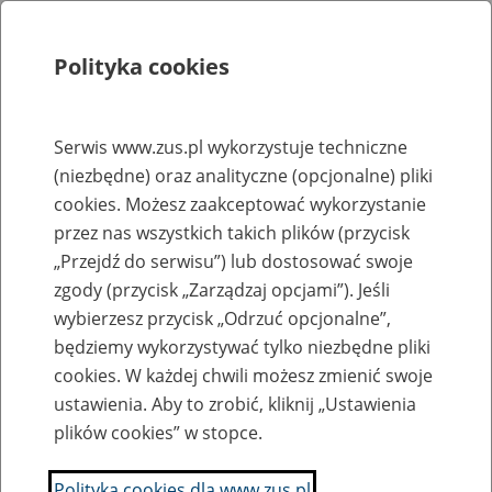
Polityka cookies
Szukaj
Menu
Serwis www.zus.pl wykorzystuje techniczne
(niezbędne) oraz analityczne (opcjonalne) pliki
Rejestry, ewidencje i archiwa
cookies. Możesz zaakceptować wykorzystanie
Baza zlikwidowanych lub
przez nas wszystkich takich plików (przycisk
„Przejdź do serwisu”) lub dostosować swoje
przekształconych zakładów pracy
zgody (przycisk „Zarządzaj opcjami”). Jeśli
wybierzesz przycisk „Odrzuć opcjonalne”,
Nazwa zakładu pracy:
będziemy wykorzystywać tylko niezbędne pliki
cookies. W każdej chwili możesz zmienić swoje
ustawienia. Aby to zrobić, kliknij „Ustawienia
plików cookies” w stopce.
SZUKAJ
Polityka cookies dla www.zus.pl