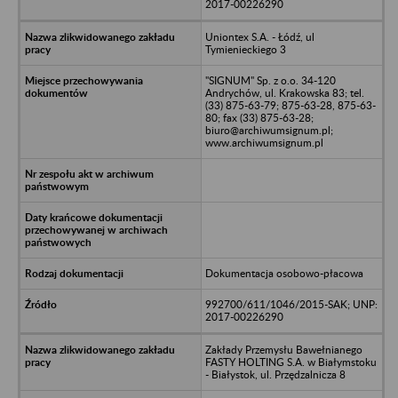
2017-00226290
Uniontex S.A. - Łódź, ul
Tymienieckiego 3
"SIGNUM" Sp. z o.o. 34-120
Andrychów, ul. Krakowska 83; tel.
(33) 875-63-79; 875-63-28, 875-63-
80; fax (33) 875-63-28;
biuro@archiwumsignum.pl;
www.archiwumsignum.pl
Dokumentacja osobowo-płacowa
992700/611/1046/2015-SAK; UNP:
2017-00226290
Zakłady Przemysłu Bawełnianego
FASTY HOLTING S.A. w Białymstoku
- Białystok, ul. Przędzalnicza 8