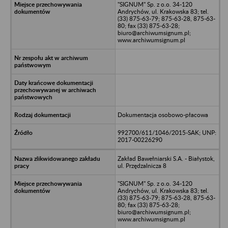
"SIGNUM" Sp. z o.o. 34-120
Andrychów, ul. Krakowska 83; tel.
(33) 875-63-79; 875-63-28, 875-63-
80; fax (33) 875-63-28;
biuro@archiwumsignum.pl;
www.archiwumsignum.pl
Dokumentacja osobowo-płacowa
992700/611/1046/2015-SAK; UNP:
2017-00226290
Zakład Bawełniarski S.A. - Białystok,
ul. Przędzalnicza 8
"SIGNUM" Sp. z o.o. 34-120
Andrychów, ul. Krakowska 83; tel.
(33) 875-63-79; 875-63-28, 875-63-
80; fax (33) 875-63-28;
biuro@archiwumsignum.pl;
www.archiwumsignum.pl