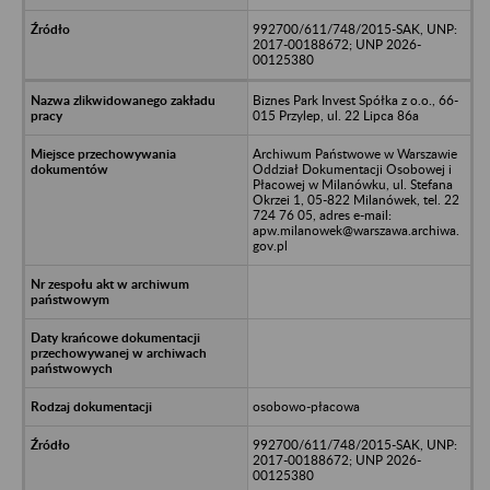
992700/611/748/2015-SAK, UNP:
2017-00188672; UNP 2026-
00125380
Biznes Park Invest Spółka z o.o., 66-
015 Przylep, ul. 22 Lipca 86a
Archiwum Państwowe w Warszawie
Oddział Dokumentacji Osobowej i
Płacowej w Milanówku, ul. Stefana
Okrzei 1, 05-822 Milanówek, tel. 22
724 76 05, adres e-mail:
apw.milanowek@warszawa.archiwa.
gov.pl
osobowo-płacowa
992700/611/748/2015-SAK, UNP:
2017-00188672; UNP 2026-
00125380