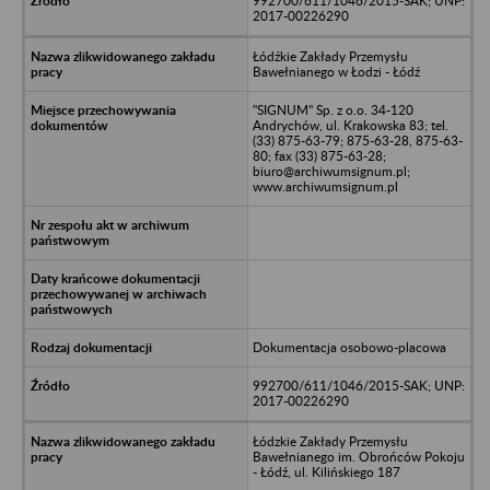
992700/611/1046/2015-SAK; UNP:
2017-00226290
Łódźkie Zakłady Przemysłu
Bawełnianego w Łodzi - Łódź
"SIGNUM" Sp. z o.o. 34-120
Andrychów, ul. Krakowska 83; tel.
(33) 875-63-79; 875-63-28, 875-63-
80; fax (33) 875-63-28;
biuro@archiwumsignum.pl;
www.archiwumsignum.pl
Dokumentacja osobowo-placowa
992700/611/1046/2015-SAK; UNP:
2017-00226290
Łódzkie Zakłady Przemysłu
Bawełnianego im. Obrońców Pokoju
- Łódź, ul. Kilińskiego 187