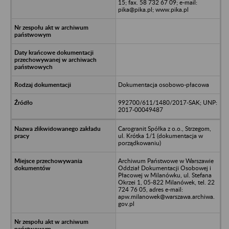
15; fax. 58 732 67 09; e-mail:
pika@pika.pl; www.pika.pl
Dokumentacja osobowo-płacowa
992700/611/1480/2017-SAK; UNP:
2017-00049487
Carogranit Spółka z o.o., Strzegom,
ul. Krótka 1/1 (dokumentacja w
porządkowaniu)
Archiwum Państwowe w Warszawie
Oddział Dokumentacji Osobowej i
Płacowej w Milanówku, ul. Stefana
Okrzei 1, 05-822 Milanówek, tel. 22
724 76 05, adres e-mail:
apw.milanowek@warszawa.archiwa.
gov.pl