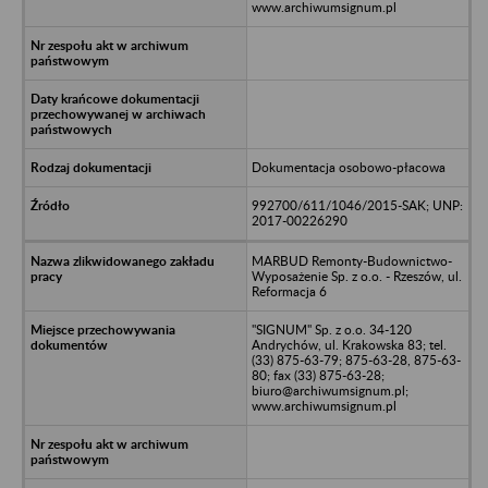
www.archiwumsignum.pl
Dokumentacja osobowo-płacowa
992700/611/1046/2015-SAK; UNP:
2017-00226290
MARBUD Remonty-Budownictwo-
Wyposażenie Sp. z o.o. - Rzeszów, ul.
Reformacja 6
"SIGNUM" Sp. z o.o. 34-120
Andrychów, ul. Krakowska 83; tel.
(33) 875-63-79; 875-63-28, 875-63-
80; fax (33) 875-63-28;
biuro@archiwumsignum.pl;
www.archiwumsignum.pl