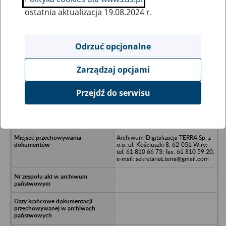
ostatnia aktualizacja 19.08.2024 r.
Wszystkie uwagi można przesyłać poprzez
formularz
Odrzuć opcjonalne
Zarządzaj opcjami
Ukryj wszystkie pozycje bazy
Przejdź do serwisu
Przedsiębiorstwo Odzieżowe
CONRES Spółka Akcyjna - Rzeszów;
al. Tadeusza Rejtana
Archiwum-Digitalizacja TERRA Sp. z
o.o. ul. Kościuszki 8, 62-051 Wiry;
tel. 61 810 66 73; fax. 61 810 59 20,
e-mail: sekretariat.terra@gmail.com