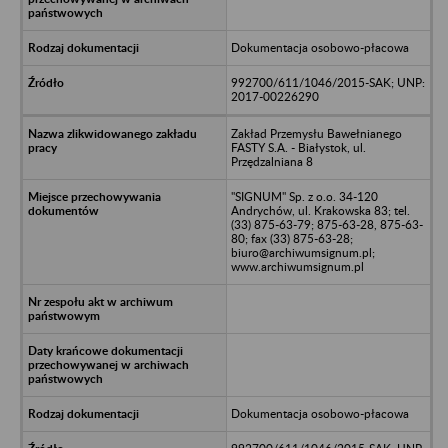
Dokumentacja osobowo-płacowa
992700/611/1046/2015-SAK; UNP:
2017-00226290
Zakład Przemysłu Bawełnianego
FASTY S.A. - Białystok, ul.
Przędzalniana 8
"SIGNUM" Sp. z o.o. 34-120
Andrychów, ul. Krakowska 83; tel.
(33) 875-63-79; 875-63-28, 875-63-
80; fax (33) 875-63-28;
biuro@archiwumsignum.pl;
www.archiwumsignum.pl
Dokumentacja osobowo-płacowa