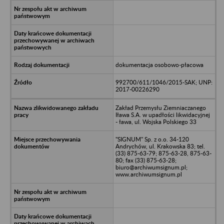
dokumentacja osobowo-płacowa
992700/611/1046/2015-SAK; UNP:
2017-00226290
Zakład Przemysłu Ziemniaczanego
Iława S.A. w upadłości likwidacyjnej
- ława, ul. Wojska Polskiego 33
"SIGNUM" Sp. z o.o. 34-120
Andrychów, ul. Krakowska 83; tel.
(33) 875-63-79; 875-63-28, 875-63-
80; fax (33) 875-63-28;
biuro@archiwumsignum.pl;
www.archiwumsignum.pl