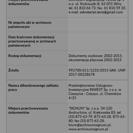
o.o. ul. Kościuszki 8, 62-051 Wiry;
tel. 61 810 66 73; fax. 61 810 59 20,
e-mail: sekretariat.terra@gmail.com
Dokumenty osobowe: 2002-2015;
okumentacja płacowa 2002-2015
992700/611/1233/2015-SAK; UNP:
2017-00228678
Przedsiębiorstwo Usługowo-
Inwestycyjne INWEST Sp. z o.o. w
Cieszynie - Cieszyn, ul. Chemików
4/25
"SIGNUM" Sp. z o.o. 34-120
Andrychów, ul. Krakowska 83; tel.
(33) 875-63-79; 875-63-28, 875-63-
80; fax (33) 875-63-28;
biuro@archiwumsignum.pl;
www.archiwumsignum.pl