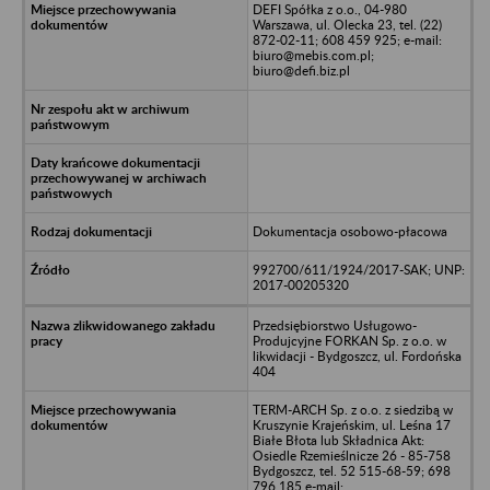
DEFI Spółka z o.o., 04-980
Warszawa, ul. Olecka 23, tel. (22)
872-02-11; 608 459 925; e-mail:
biuro@mebis.com.pl;
biuro@defi.biz.pl
Dokumentacja osobowo-płacowa
992700/611/1924/2017-SAK; UNP:
2017-00205320
Przedsiębiorstwo Usługowo-
Produjcyjne FORKAN Sp. z o.o. w
likwidacji - Bydgoszcz, ul. Fordońska
404
TERM-ARCH Sp. z o.o. z siedzibą w
Kruszynie Krajeńskim, ul. Leśna 17
Białe Błota lub Składnica Akt:
Osiedle Rzemieślnicze 26 - 85-758
Bydgoszcz, tel. 52 515-68-59; 698
796 185 e-mail: