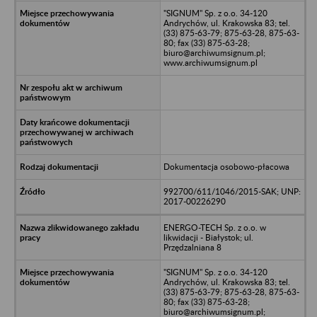
"SIGNUM" Sp. z o.o. 34-120
Andrychów, ul. Krakowska 83; tel.
(33) 875-63-79; 875-63-28, 875-63-
80; fax (33) 875-63-28;
biuro@archiwumsignum.pl;
www.archiwumsignum.pl
Dokumentacja osobowo-płacowa
992700/611/1046/2015-SAK; UNP:
2017-00226290
ENERGO-TECH Sp. z o.o. w
likwidacji - Białystok; ul.
Przędzalniana 8
"SIGNUM" Sp. z o.o. 34-120
Andrychów, ul. Krakowska 83; tel.
(33) 875-63-79; 875-63-28, 875-63-
80; fax (33) 875-63-28;
biuro@archiwumsignum.pl;