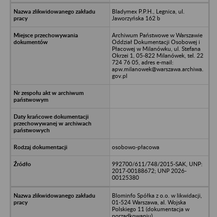
Bladymex P.P.H., Legnica, ul.
Jaworzyńska 162 b
Archiwum Państwowe w Warszawie
Oddział Dokumentacji Osobowej i
Płacowej w Milanówku, ul. Stefana
Okrzei 1, 05-822 Milanówek, tel. 22
724 76 05, adres e-mail:
apw.milanowek@warszawa.archiwa.
gov.pl
osobowo-płacowa
992700/611/748/2015-SAK, UNP:
2017-00188672; UNP 2026-
00125380
Blominfo Spółka z o.o. w likwidacji,
01-524 Warszawa, al. Wojska
Polskiego 11 (dokumentacja w
porządkowaniu)