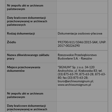
Dokumentacja osobowo-płacowa
992700/611/1046/2015-SAK; UNP:
2017-00226290
Rzeszowskie Przedsiębiorstwo
Budowlane S.A. - Rzeszów
"SIGNUM" Sp. z o.o. 34-120
Andrychów, ul. Krakowska 83; tel.
(33) 875-63-79; 875-63-28, 875-63-
80; fax (33) 875-63-28;
biuro@archiwumsignum.pl;
www.archiwumsignum.pl