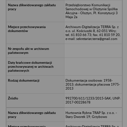
Przedsiębiorstwo Komunikacji
Samochodowej w Olsztynie Spółka
Akcyjna - Olsztyn, Pl. Konstytucji 3
Maja 2a
Archiwum-Digitalizacja TERRA Sp. z
o.o. ul. Kościuszki 8, 62-051 Wiry;
tel. 61 810 66 73; fax. 61 810 59 20,
e-mail: sekretariat.terra@gmail.com
Dokumentacja osobowa: 1958-
2013; dokumentacja płacowa 1975-
2013
992700/611/1233/2015-SAK; UNP:
2017-00228678
Hurtownia Rybna TRAP Sp. z o.o. -
Stary Dworek 19; Grzybowo
Archiwum-Digitalizacja TERRA Sp. z