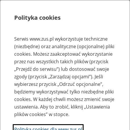
Polityka cookies
Szukaj
Menu
Serwis www.zus.pl wykorzystuje techniczne
(niezbędne) oraz analityczne (opcjonalne) pliki
Rejestry, ewidencje i archiwa
cookies. Możesz zaakceptować wykorzystanie
Baza zlikwidowanych lub
przez nas wszystkich takich plików (przycisk
„Przejdź do serwisu”) lub dostosować swoje
przekształconych zakładów pracy
zgody (przycisk „Zarządzaj opcjami”). Jeśli
wybierzesz przycisk „Odrzuć opcjonalne”,
Nazwa zakładu pracy:
będziemy wykorzystywać tylko niezbędne pliki
cookies. W każdej chwili możesz zmienić swoje
ustawienia. Aby to zrobić, kliknij „Ustawienia
plików cookies” w stopce.
SZUKAJ
Polityka cookies dla www.zus.pl