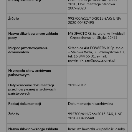
2020; Dokumentacja płacowa:
2009-2020
992700/611/40/2015-SAK; UNP:
2020-00487495
MEDFACTORE Sp. z o.o. w likwidacji
- Częstochowa, ul. Śląska 22/11
Składnica Akt POWIERNIK Sp. z o.o.
– Stalowa Wola, ul. Przemysłowa 13;
tel. 15 844 55 01, e-mail:
powiernik_san@poczta.onet.pl
2013-2019
Dokumentacja niearchiwalna
992700/611/266/2015-SAK; UNP:
2020-00485648
Ireneusz Jaworski w upadłości osoby