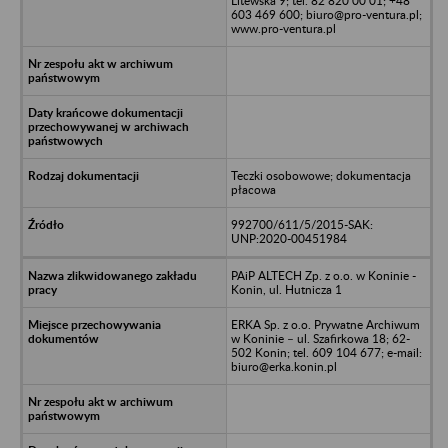
Litewska 9; tel. 82 820 00 01; +48
603 469 600; biuro@pro-ventura.pl;
www.pro-ventura.pl
Teczki osobowowe; dokumentacja
płacowa
992700/611/5/2015-SAK:
UNP:2020-00451984
PAiP ALTECH Zp. z o.o. w Koninie -
Konin, ul. Hutnicza 1
ERKA Sp. z o.o. Prywatne Archiwum
w Koninie – ul. Szafirkowa 18; 62-
502 Konin; tel. 609 104 677; e-mail:
biuro@erka.konin.pl