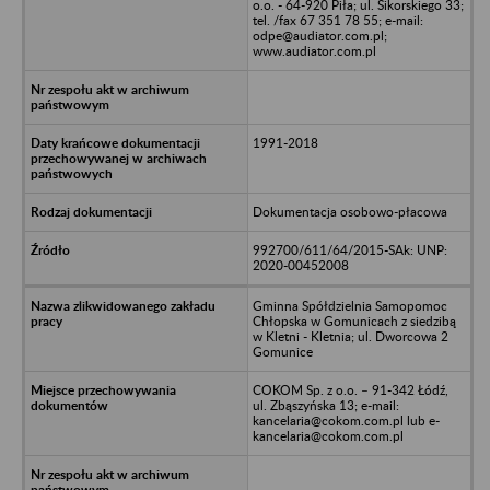
o.o. - 64-920 Piła; ul. Sikorskiego 33;
tel. /fax 67 351 78 55; e-mail:
odpe@audiator.com.pl;
www.audiator.com.pl
1991-2018
Dokumentacja osobowo-płacowa
992700/611/64/2015-SAk: UNP:
2020-00452008
Gminna Spółdzielnia Samopomoc
Chłopska w Gomunicach z siedzibą
w Kletni - Kletnia; ul. Dworcowa 2
Gomunice
COKOM Sp. z o.o. – 91-342 Łódź,
ul. Zbąszyńska 13; e-mail:
kancelaria@cokom.com.pl lub e-
kancelaria@cokom.com.pl