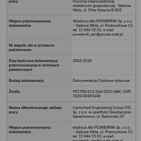
fizycznej nieprowadzonej
działalności gospodarczej - Stalowa
Wola, ul. Ofiar Katynia 8/403
Składnica Akt POWIERNIK Sp. z o.o.
– Stalowa Wola, ul. Przemysłowa 13;
tel. 15 844 55 01, e-mail:
powiernik_san@poczta.onet.pl
2004-2018
Dokumentacja Osobowo-płacowa
992700/611/266/2015-SAK; UNP:
2020-00485648
Carmichael Engineering Group LTD
Sp. z o.o. w upadłości likwidacyjnej -
Starachowice, ul. Radomska 29
kładnica Akt POWIERNIK Sp. z o.o.
– Stalowa Wola, ul. Przemysłowa 13;
tel. 15 844 55 01, e-mail:
powiernik_san@poczta.onet.pl