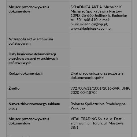
SKŁADNICA AKT A. Michalec K.
Michalec Spółka Jawna Piastów
109D, 26-660 Jedlińsk k. Radomia;
tel. 501 648 410; e-mail:
biuro.skladnica@wp.pl;
www.skladnicaakt.com.pl
Dkat pracownicze oraz pozostała
dokumentacja spółki
992700/611/1001/2016-SAK; UNP:
2020-00418702
Rolnicza Spółdzielnia Produkcyjna -
Wiskitno
VITAL TRADING Sp. z o. o. Dast-
archiwum.pl, Toruń, ul. Mostowa
38/1