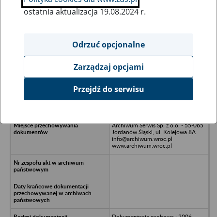
ostatnia aktualizacja 19.08.2024 r.
Wszystkie uwagi można przesyłać poprzez
formularz
Odrzuć opcjonalne
Zarządzaj opcjami
Ukryj wszystkie pozycje bazy
Przejdź do serwisu
LG DIsplay Poland Spółka z o.o. -
Biskupice Podgórne, Kobierzyce
Archiwum Serwis Sp. z o.o. - 55-065
Jordanów Śląski, ul. Kolejowa 8A
info@archiwum.wroc.pl
www.archiwum.wroc.pl
Dokumentacja osobowa : 2006-