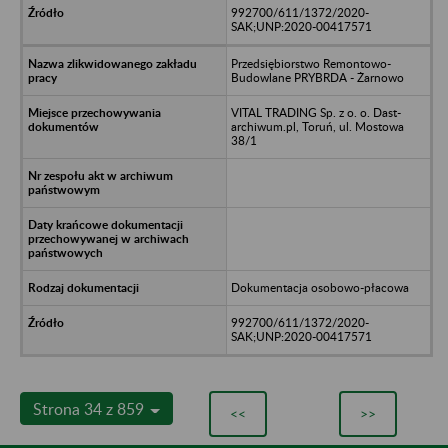
992700/611/1372/2020-
SAK;UNP:2020-00417571
Przedsiębiorstwo Remontowo-
Budowlane PRYBRDA - Żarnowo
VITAL TRADING Sp. z o. o. Dast-
archiwum.pl, Toruń, ul. Mostowa
38/1
Dokumentacja osobowo-płacowa
992700/611/1372/2020-
SAK;UNP:2020-00417571
Strona 34 z 859
<<
>>