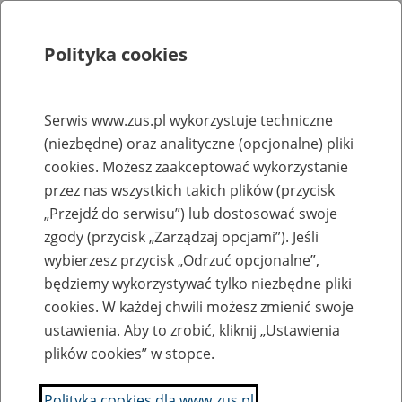
Polityka cookies
Szukaj
Menu
Serwis www.zus.pl wykorzystuje techniczne
(niezbędne) oraz analityczne (opcjonalne) pliki
Rejestry, ewidencje i archiwa
cookies. Możesz zaakceptować wykorzystanie
Baza zlikwidowanych lub
przez nas wszystkich takich plików (przycisk
„Przejdź do serwisu”) lub dostosować swoje
przekształconych zakładów pracy
zgody (przycisk „Zarządzaj opcjami”). Jeśli
wybierzesz przycisk „Odrzuć opcjonalne”,
Nazwa zakładu pracy:
będziemy wykorzystywać tylko niezbędne pliki
cookies. W każdej chwili możesz zmienić swoje
ustawienia. Aby to zrobić, kliknij „Ustawienia
plików cookies” w stopce.
SZUKAJ
Polityka cookies dla www.zus.pl