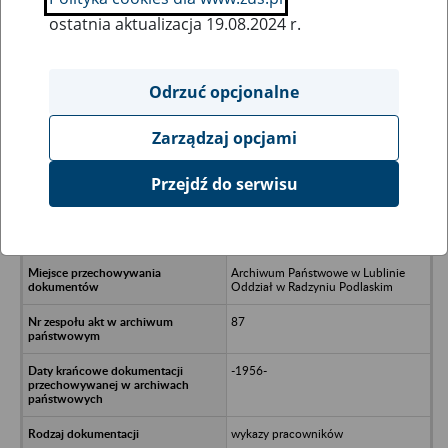
ostatnia aktualizacja 19.08.2024 r.
Wszystkie uwagi można przesyłać poprzez
formularz
Odrzuć opcjonalne
Zarządzaj opcjami
Ukryj wszystkie pozycje bazy
Przejdź do serwisu
Spółdzielnia Pracy Dozoru Mienia
“Wartownik” w Łukowie Filia w
Parczewie
Archiwum Państwowe w Lublinie
Oddział w Radzyniu Podlaskim
87
-1956-
wykazy pracowników