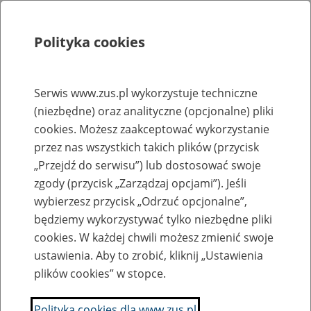
Polityka cookies
Szukaj
Menu
Serwis www.zus.pl wykorzystuje techniczne
(niezbędne) oraz analityczne (opcjonalne) pliki
Rejestry, ewidencje i archiwa
cookies. Możesz zaakceptować wykorzystanie
Baza zlikwidowanych lub
przez nas wszystkich takich plików (przycisk
„Przejdź do serwisu”) lub dostosować swoje
przekształconych zakładów pracy
zgody (przycisk „Zarządzaj opcjami”). Jeśli
wybierzesz przycisk „Odrzuć opcjonalne”,
Nazwa zakładu pracy:
będziemy wykorzystywać tylko niezbędne pliki
cookies. W każdej chwili możesz zmienić swoje
ustawienia. Aby to zrobić, kliknij „Ustawienia
plików cookies” w stopce.
SZUKAJ
Polityka cookies dla www.zus.pl