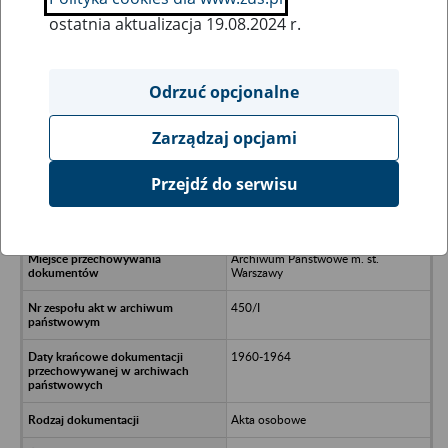
ostatnia aktualizacja 19.08.2024 r.
Wszystkie uwagi można przesyłać poprzez
formularz
Odrzuć opcjonalne
Zarządzaj opcjami
Ukryj wszystkie pozycje bazy
Przejdź do serwisu
Spółdzielnia Pracy “Geodezja”
Archiwum Państwowe m. st.
Warszawy
450/I
1960-1964
Akta osobowe