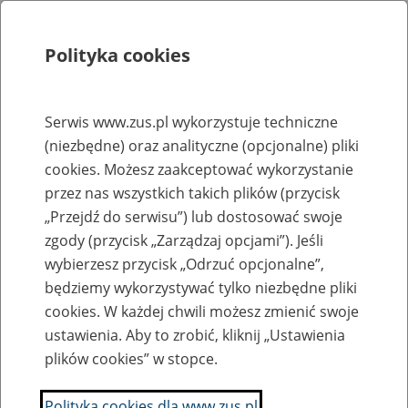
Polityka cookies
Szukaj
Menu
Serwis www.zus.pl wykorzystuje techniczne
(niezbędne) oraz analityczne (opcjonalne) pliki
Rejestry, ewidencje i archiwa
cookies. Możesz zaakceptować wykorzystanie
Baza zlikwidowanych lub
przez nas wszystkich takich plików (przycisk
„Przejdź do serwisu”) lub dostosować swoje
przekształconych zakładów pracy
zgody (przycisk „Zarządzaj opcjami”). Jeśli
wybierzesz przycisk „Odrzuć opcjonalne”,
Nazwa zakładu pracy:
będziemy wykorzystywać tylko niezbędne pliki
cookies. W każdej chwili możesz zmienić swoje
ustawienia. Aby to zrobić, kliknij „Ustawienia
plików cookies” w stopce.
SZUKAJ
Polityka cookies dla www.zus.pl