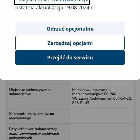
ostatnia aktualizacja 19.08.2024 r.
Wszystkie uwagi można przesyłać poprzez
formularz
Odrzuć opcjonalne
Zarządzaj opcjami
Ukryj wszystkie pozycje bazy
Przejdź do serwisu
TELKOM-TELPOD Ośrodek
Badawczo –Rozwojowy Przemysłu
Elektronicznego Warszawa, ul.
Zupnicza 13
Ministrstwo Łączności ul.
Małachowskiego 2 00-940
Warszawa Archiwum tel. 656-54-82,
826 91 49