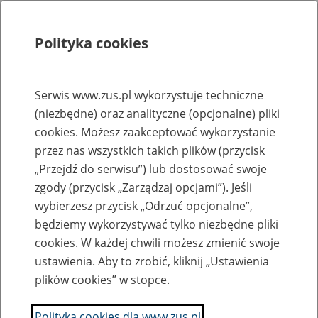
Polityka cookies
Szukaj
Menu
Serwis www.zus.pl wykorzystuje techniczne
(niezbędne) oraz analityczne (opcjonalne) pliki
Rejestry, ewidencje i archiwa
cookies. Możesz zaakceptować wykorzystanie
Baza zlikwidowanych lub
przez nas wszystkich takich plików (przycisk
„Przejdź do serwisu”) lub dostosować swoje
przekształconych zakładów pracy
zgody (przycisk „Zarządzaj opcjami”). Jeśli
wybierzesz przycisk „Odrzuć opcjonalne”,
Nazwa zakładu pracy:
będziemy wykorzystywać tylko niezbędne pliki
cookies. W każdej chwili możesz zmienić swoje
ustawienia. Aby to zrobić, kliknij „Ustawienia
plików cookies” w stopce.
SZUKAJ
Polityka cookies dla www.zus.pl