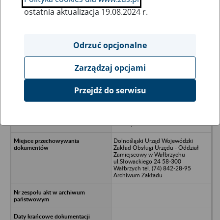
ostatnia aktualizacja 19.08.2024 r.
Wszystkie uwagi można przesyłać poprzez
formularz
Odrzuć opcjonalne
Zarządzaj opcjami
Ukryj wszystkie pozycje bazy
Przejdź do serwisu
Zakłady Artykułów Technicznych i
Elementów Zamiennych
„JODŁOWNIK” w Jodłowniku k/
Bielawy
Dolnośląski Urząd Wojewódzki
Zakład Obsługi Urzędu - Oddział
Zamiejscowy w Wałbrzychu
ul.Słowackiego 24 58-300
Wałbrzych tel. (74) 842-28-95
Archiwum Zakładu