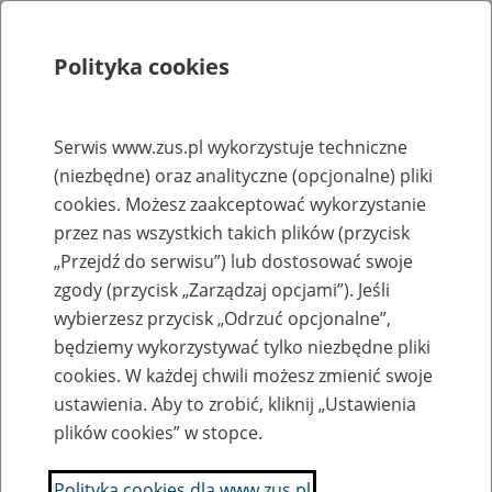
Polityka cookies
Szukaj
Menu
Serwis www.zus.pl wykorzystuje techniczne
(niezbędne) oraz analityczne (opcjonalne) pliki
Rejestry, ewidencje i archiwa
cookies. Możesz zaakceptować wykorzystanie
Baza zlikwidowanych lub
przez nas wszystkich takich plików (przycisk
„Przejdź do serwisu”) lub dostosować swoje
przekształconych zakładów pracy
zgody (przycisk „Zarządzaj opcjami”). Jeśli
wybierzesz przycisk „Odrzuć opcjonalne”,
Nazwa zakładu pracy:
będziemy wykorzystywać tylko niezbędne pliki
cookies. W każdej chwili możesz zmienić swoje
ustawienia. Aby to zrobić, kliknij „Ustawienia
plików cookies” w stopce.
SZUKAJ
Polityka cookies dla www.zus.pl