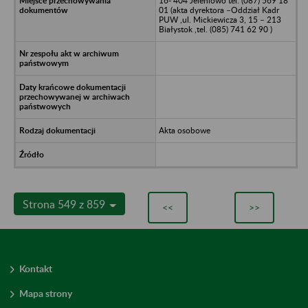
16- 404 Jeleniowo tel. (087) 569 18
01 (akta dyrektora –Oddział Kadr
PUW ,ul. Mickiewicza 3, 15 – 213
Białystok ,tel. (085) 741 62 90 )
Akta osobowe
Strona 549 z 859
<<
>>
Kontakt
Mapa strony