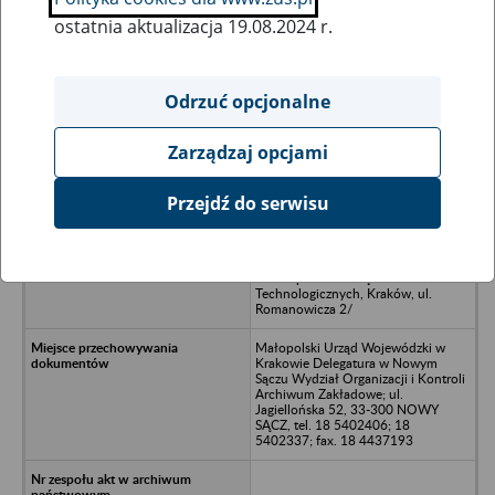
ostatnia aktualizacja 19.08.2024 r.
Wszystkie uwagi można przesyłać poprzez
formularz
Odrzuć opcjonalne
Zarządzaj opcjami
Ukryj wszystkie pozycje bazy
Przejdź do serwisu
Zakład Urządzeń Technologicznych
przy KZE „TELPOD” Kraków ul.
Lipowa 4 /”TELPOD” Zakład
Podzespołów i Urządzeń
Technologicznych, Kraków, ul.
Romanowicza 2/
Małopolski Urząd Wojewódzki w
Krakowie Delegatura w Nowym
Sączu Wydział Organizacji i Kontroli
Archiwum Zakładowe; ul.
Jagiellońska 52, 33-300 NOWY
SĄCZ, tel. 18 5402406; 18
5402337; fax. 18 4437193