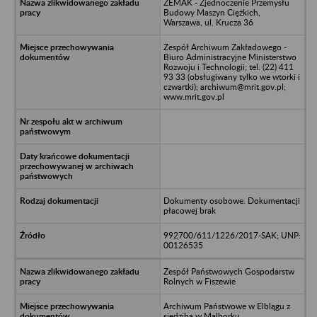
ZEMAK - Zjednoczenie Przemysłu
Budowy Maszyn Ciężkich,
Warszawa, ul. Krucza 36
Zespół Archiwum Zakładowego -
Biuro Administracyjne Ministerstwo
Rozwoju i Technologii; tel. (22) 411
93 33 (obsługiwany tylko we wtorki i
czwartki); archiwum@mrit.gov.pl;
www.mrit.gov.pl
Dokumenty osobowe. Dokumentacji
płacowej brak
992700/611/1226/2017-SAK; UNP:
00126535
Zespół Państwowych Gospodarstw
Rolnych w Fiszewie
Archiwum Państwowe w Elblągu z
siedzibą w Malborku