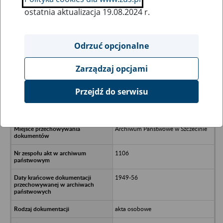
ostatnia aktualizacja 19.08.2024 r.
Wszystkie uwagi można przesyłać poprzez
formularz
Odrzuć opcjonalne
Zarządzaj opcjami
Ukryj wszystkie pozycje bazy
Przejdź do serwisu
Związek Młodzieży Polskiej Zarząd
Wojewódzki w Szczecinie
Archiwum Państwowe w Szczecinie
1106
1949-56
akta osobowe