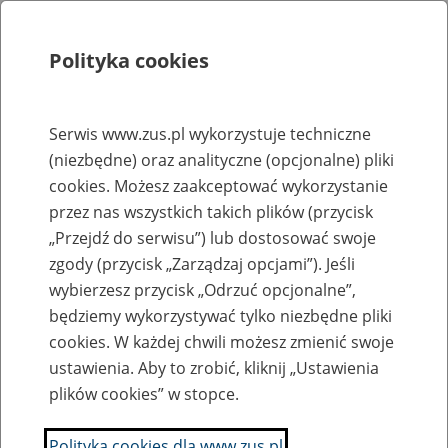
Polityka cookies
Szukaj
Menu
Serwis www.zus.pl wykorzystuje techniczne
(niezbędne) oraz analityczne (opcjonalne) pliki
Rejestry, ewidencje i archiwa
cookies. Możesz zaakceptować wykorzystanie
Baza zlikwidowanych lub
przez nas wszystkich takich plików (przycisk
„Przejdź do serwisu”) lub dostosować swoje
przekształconych zakładów pracy
zgody (przycisk „Zarządzaj opcjami”). Jeśli
wybierzesz przycisk „Odrzuć opcjonalne”,
Nazwa zakładu pracy:
będziemy wykorzystywać tylko niezbędne pliki
cookies. W każdej chwili możesz zmienić swoje
ustawienia. Aby to zrobić, kliknij „Ustawienia
plików cookies” w stopce.
SZUKAJ
Polityka cookies dla www.zus.pl