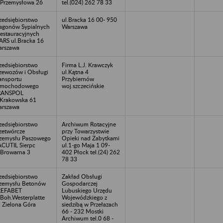
.Przemysłowa 26
tel.(024) 262 78 33
zedsiębiorstwo
ul.Bracka 16 00- 950
gonów Sypialnych
Warszawa
Restauracyjnych
RS ul.Bracka 16
rszawa
zedsiębiorstwo
Firma L.J. Krawczyk
zewozów i Obsługi
ul.Kątna 4
ansportu
Przybiernów
amochodowego
woj.szczecińskie
RANSPOL
.Krakowska 61
rszawa
zedsiębiorstwo
Archiwum Rotacyjne
zetwórcze
przy Towarzystwie
zemysłu Paszowego
Opieki nad Zabytkami
CUTIL Sierpc
ul.1-go Maja 1 09-
.Browarna 3
402 Płock tel.(24) 262
78 33
zedsiębiorstwo
Zakład Obsługi
zemysłu Betonów
Gospodarczej
REFABET
Lubuskiego Urzędu
.Boh.Westerplatte
Wojewódzkiego z
 Zielona Góra
siedzibą w Przełazach
66 - 232 Mostki
Archiwum tel.0 68 -