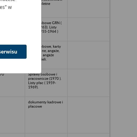
niekompletne
ies” w
64
Akta osobowe GRN (
1954-1963). Listy
płac ( 1955-1964 )
71
Akta osobowe, karty
personalne, angaże,
serwisu
dekrety i angaże
nauczycieli.
70
Sprawy osobowe i
pracownicze (1970 ).
Listy płac ( 1959-
1969).
dokumenty kadrowe i
płacowe