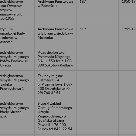
zedsiębiorstwo
Archiwum Państwowe
187
1950-19
upu Owoców i
w Zamościu
arzyw w
maszowie Lub.
950-1955
ezydium
Archiwum Państwowe
519
1955-19
omadzkiej Rady
w Elblągu z siedzibą w
rodowej w
Malborku
raszewie
zedsiębiorstwo
Przedsiębiorstwo
zemysłu Mięsnego
Przemysłu Mięsnego
kołów Podlaski ul.
S.A. ul.550-lecia 1 08-
0-lecia
300 Sokołów Podlaski
zedsiębiorstwo
Zakłady Mięsne
zemysłu Mięsnego
Ostrołęka S.A.
trołęka
ul.Przemysłowa 1 07-
.Przemysłowa 1
400 Ostrołęka tel.(0-
29) 760 32 51
zedsiębiorstwo
Słupski Zakład
zemysłu Mięsnego -
Obsługi Pomorskiego
kłady Mięsne
Urzędu
upsk
Wojewódzkiego w
Gdańsku ul.Jana
Pawła II 1 76-200
Słupsk tel.842 -22-54