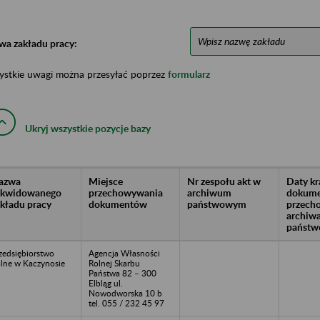
wa zakładu pracy:
ystkie uwagi można przesyłać poprzez
formularz
Ukryj wszystkie pozycje bazy
azwa
Miejsce
Nr zespołu akt w
Daty k
likwidowanego
przechowywania
archiwum
dokume
akładu pracy
dokumentów
państwowym
przech
archiw
państw
zedsiębiorstwo
Agencja Własności
lne w Kaczynosie
Rolnej Skarbu
Państwa 82 – 300
Elbląg ul.
Nowodworska 10 b
tel. 055 / 232 45 97