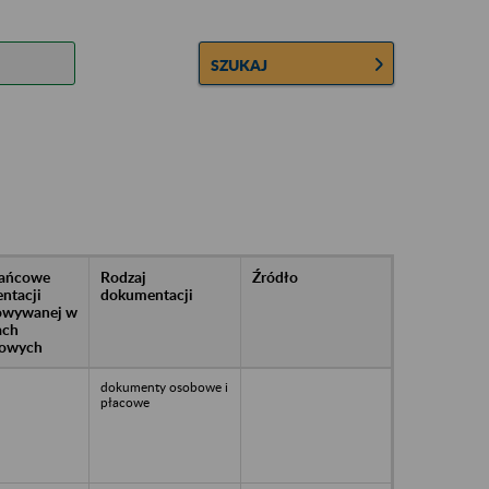
SZUKAJ
rańcowe
Rodzaj
Źródło
ntacji
dokumentacji
owywanej w
ach
owych
dokumenty osobowe i
płacowe