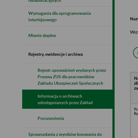
rehabilitacyjnych
Wymagania dla oprogramowania
Naz
interfejsowego
Wsz
Mienie zbędne
Rejestry, ewidencje i archiwa
Rejestr upoważnień wydanych przez
Prezesa ZUS dla pracowników
N
z
Zakładu Ubezpieczeń Społecznych
z
Informacja o archiwach
udostępnianych przez Zakład
Pr
Ro
Porozumienia
Sprawozdania z wyników losowania do