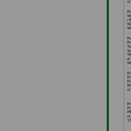
ul
Pr
Wa
i 
WA
Wa
Pr
Pr
Tr
S
T
al
Wa
Pr
Pr
Pr
BA
ul
Pr
Pr
P
ul
11