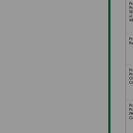
Pr
Pr
S
ul
Wa
Pr
Ro
Pr
Pr
Ch
C
Pr
Pr
P
C