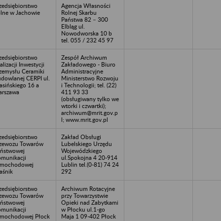
zedsiębiorstwo
Agencja Własności
lne w Jachowie
Rolnej Skarbu
Państwa 82 – 300
Elbląg ul.
Nowodworska 10 b
tel. 055 / 232 45 97
zedsiębiorstwo
Zespół Archiwum
alizacji Inwestycji
Zakładowego - Biuro
zemysłu Ceramiki
Administracyjne
dowlanej CERPI ul.
Ministerstwo Rozwoju
asińskiego 16 a
i Technologii; tel. (22)
rszawa
411 93 33
(obsługiwany tylko we
wtorki i czwartki);
archiwum@mrit.gov.p
l; www.mrit.gov.pl
zedsiębiorstwo
Zakład Obsługi
zewozu Towarów
Lubelskiego Urzędu
ństwowej
Wojewódzkiego
munikacji
ul.Spokojna 4 20-914
amochodowej
Lublin tel.(0-81) 74 24
aśnik
292
zedsiębiorstwo
Archiwum Rotacyjne
zewozu Towarów
przy Towarzystwie
ństwowej
Opieki nad Zabytkami
munikacji
w Płocku ul.1-go
mochodowej Płock
Maja 1 09-402 Płock