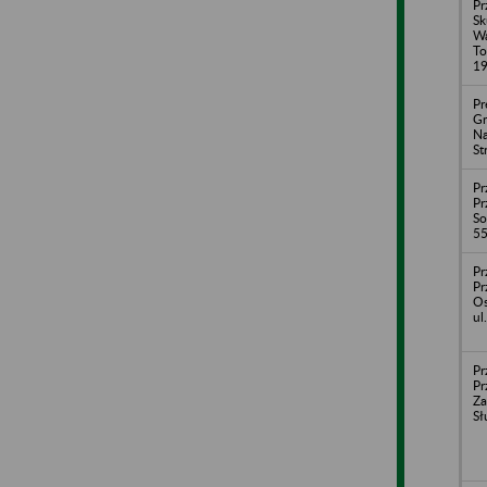
Pr
Sk
W
To
1
Pr
Gr
Na
St
Pr
Pr
So
55
Pr
Pr
Os
ul
Pr
Pr
Za
Sł