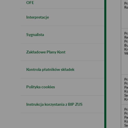
OFE
Pr
Ro
Interpretacje
Pr
Sygnalista
Re
Pr
Bu
Kr
Zakładowe Plany Kont
Wa
Kontrola płatników składek
Pr
Pr
Polityka cookies
Pa
Ko
S
Kr
Instrukcja korzystania z BIP ZUS
Pr
Pr
Pa
Ko
Sa