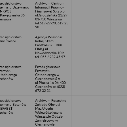
zedsiębiorstwo
Archiwum Centrum
zemysłu Drzewnego
Informacji Prawno-
ENKPOL
Finansowej Sp.z o.o.
.Kawęczyńska 36
ul.Grodzieńska 21/29
rszawa
03-750 Warszawa
tel.619-27-90, 619 25
90
zedsiębiorstwo
Agencja Własności
lne Świerki
Rolnej Skarbu
Państwa 82 – 300
Elbląg ul.
Nowodworska 10 b
tel. 055 / 232 45 97
zedsiębiorstwo
Przedsiębiorstwo
zemysłu
Przemysłu
łodniczego
Chłodniczego w
iechanów
Ciechanowie S.A.
ul.Płocka 1ó 06-400
Ciechanów tel.(023)
672 32 31
zedsiębiorstwo
Archiwum Rotacyjne
zemysłu Betonów
Zakładu Obsługi
REFABET
Maz.Urzędu
iechanów
Wojewódzkiego w
Warszawie Oddział
Zamiejscowy w
Ciechanowie