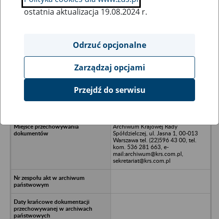
ostatnia aktualizacja 19.08.2024 r.
Wszystkie uwagi można przesyłać poprzez
formularz
Odrzuć opcjonalne
Zarządzaj opcjami
Ukryj wszystkie pozycje bazy
Przejdź do serwisu
Spółdzielnia Inwalidów Przyjaźń w
Bytomiu
Archiwum Krajowej Rady
Spółdzielczej, ul. Jasna 1, 00-013
Warszawa tel. (22)596 43 00, tel.
kom. 536 281 663, e-
mail:archiwum@krs.com.pl,
sekretariat@krs.com.pl