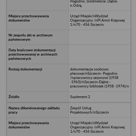
Pogodno; Śródmieście, Dąbie,
n.Odrą,
Urząd Miejski/nWydział
Organizacyjny /nPl.Armii Krajowej
1/n70 - 456 Szczecin
dokumentacja osobowo
płacowa/nSzczecin- Pogodno
/npracownicy sezonowi (1958
-1963)/nSzczecin-Dąbie -
pracownicy bibliotek (1958 -1974)/n
Suplement 2
Zespół Usług
Projektowych/nSzczecin
Urząd Miejski/nWydział
Organizacyjny /nPl.Armii Krajowej
1/n70 - 456 Szczecin