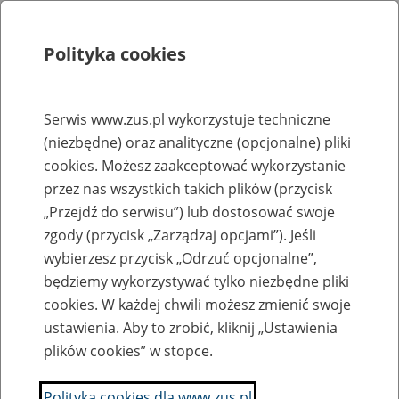
Polityka cookies
Szukaj
Menu
Serwis www.zus.pl wykorzystuje techniczne
(niezbędne) oraz analityczne (opcjonalne) pliki
Rejestry, ewidencje i archiwa
cookies. Możesz zaakceptować wykorzystanie
Baza zlikwidowanych lub
przez nas wszystkich takich plików (przycisk
„Przejdź do serwisu”) lub dostosować swoje
przekształconych zakładów pracy
zgody (przycisk „Zarządzaj opcjami”). Jeśli
wybierzesz przycisk „Odrzuć opcjonalne”,
Nazwa zakładu pracy:
będziemy wykorzystywać tylko niezbędne pliki
cookies. W każdej chwili możesz zmienić swoje
ustawienia. Aby to zrobić, kliknij „Ustawienia
plików cookies” w stopce.
SZUKAJ
Polityka cookies dla www.zus.pl