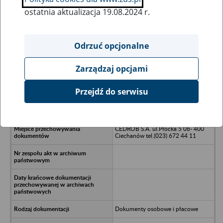
ostatnia aktualizacja 19.08.2024 r.
Wszystkie uwagi można przesyłać poprzez
formularz
Odrzuć opcjonalne
Zarządzaj opcjami
Ukryj wszystkie pozycje bazy
Przejdź do serwisu
Ciechanowskie Zakłady Drobiarskie
Ciechanów
CEDROB S.A. ul.Płocka 5 06- 400
Ciechanów tel.(023) 672 44 11
Dokumenty osobowe i płacowe