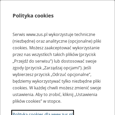
Polityka cookies
Szukaj
Menu
Serwis www.zus.pl wykorzystuje techniczne
(niezbędne) oraz analityczne (opcjonalne) pliki
Rejestry, ewidencje i archiwa
cookies. Możesz zaakceptować wykorzystanie
Baza zlikwidowanych lub
przez nas wszystkich takich plików (przycisk
„Przejdź do serwisu”) lub dostosować swoje
przekształconych zakładów pracy
zgody (przycisk „Zarządzaj opcjami”). Jeśli
wybierzesz przycisk „Odrzuć opcjonalne”,
Nazwa zakładu pracy:
będziemy wykorzystywać tylko niezbędne pliki
cookies. W każdej chwili możesz zmienić swoje
ustawienia. Aby to zrobić, kliknij „Ustawienia
plików cookies” w stopce.
SZUKAJ
Polityka cookies dla www.zus.pl