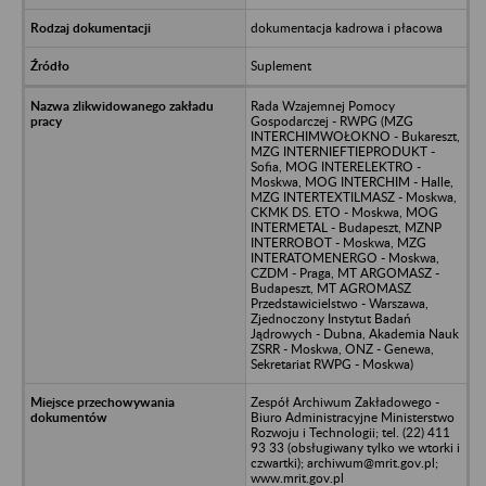
dokumentacja kadrowa i płacowa
Suplement
Rada Wzajemnej Pomocy
Gospodarczej - RWPG (MZG
INTERCHIMWOŁOKNO - Bukareszt,
MZG INTERNIEFTIEPRODUKT -
Sofia, MOG INTERELEKTRO -
Moskwa, MOG INTERCHIM - Halle,
MZG INTERTEXTILMASZ - Moskwa,
CKMK DS. ETO - Moskwa, MOG
INTERMETAL - Budapeszt, MZNP
INTERROBOT - Moskwa, MZG
INTERATOMENERGO - Moskwa,
CZDM - Praga, MT ARGOMASZ -
Budapeszt, MT AGROMASZ
Przedstawicielstwo - Warszawa,
Zjednoczony Instytut Badań
Jądrowych - Dubna, Akademia Nauk
ZSRR - Moskwa, ONZ - Genewa,
Sekretariat RWPG - Moskwa)
Zespół Archiwum Zakładowego -
Biuro Administracyjne Ministerstwo
Rozwoju i Technologii; tel. (22) 411
93 33 (obsługiwany tylko we wtorki i
czwartki); archiwum@mrit.gov.pl;
www.mrit.gov.pl