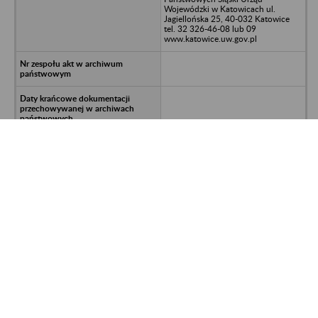
Wojewódzki w Katowicach ul.
Jagiellońska 25, 40-032 Katowice
tel. 32 326-46-08 lub 09
www.katowice.uw.gov.pl
osobowo-płacowa
992700/6116/1/2014-SAK
Przedsiębiorstwo Budowlano-
Montażowe SOWI - ŁABĘDY Sp. z
o.o. Gliwice, ul. Mechaników
Archiwum Zakładowe i
Zlikwidowanych Przedsiębiorstw
Państwowych Śląski Urząd
Wojewódzki w Katowicach ul.
Jagiellońska 25, 40-032 Katowice
tel. 32 326-46-08 lub 09
www.katowice.uw.gov.pl