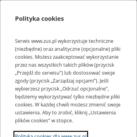
Polityka cookies
Szukaj
Menu
Serwis www.zus.pl wykorzystuje techniczne
(niezbędne) oraz analityczne (opcjonalne) pliki
Rejestry, ewidencje i archiwa
cookies. Możesz zaakceptować wykorzystanie
Baza zlikwidowanych lub
przez nas wszystkich takich plików (przycisk
„Przejdź do serwisu”) lub dostosować swoje
przekształconych zakładów pracy
zgody (przycisk „Zarządzaj opcjami”). Jeśli
wybierzesz przycisk „Odrzuć opcjonalne”,
Nazwa zakładu pracy:
będziemy wykorzystywać tylko niezbędne pliki
cookies. W każdej chwili możesz zmienić swoje
ustawienia. Aby to zrobić, kliknij „Ustawienia
plików cookies” w stopce.
SZUKAJ
Polityka cookies dla www.zus.pl