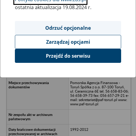
ostatnia aktualizacja 19.08.2024 r.
Wszystkie uwagi można przesyłać poprzez
formularz
Odrzuć opcjonalne
Zarządzaj opcjami
Ukryj wszystkie pozycje bazy
Przejdź do serwisu
Spółdzielnia Mieszkaniowa
"Wenus"/nul. Czarlińskiego 23/n87-
100 Toruń
Pomorska Agencja Finansowa -
Toruń Spółka z o.o. 87-100 Toruń,
ul. Ceramiczna 6E tel. 56 658-83-06;
56 658-39-73 fax: 056 657-29-21 e-
mail: sekretariat@paf-toruń.pl www:
www.paf-toruń.pl
1992-2012