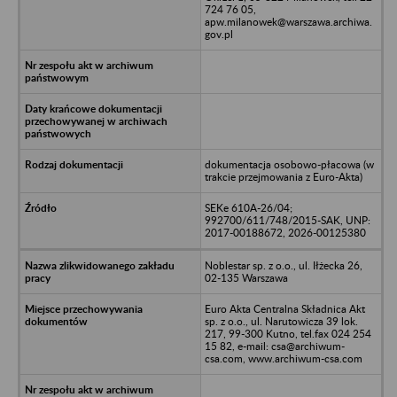
724 76 05,
apw.milanowek@warszawa.archiwa.
gov.pl
dokumentacja osobowo-płacowa (w
trakcie przejmowania z Euro-Akta)
SEKe 610A-26/04;
992700/611/748/2015-SAK, UNP:
2017-00188672, 2026-00125380
Noblestar sp. z o.o., ul. Iłżecka 26,
02-135 Warszawa
Euro Akta Centralna Składnica Akt
sp. z o.o., ul. Narutowicza 39 lok.
217, 99-300 Kutno, tel.fax 024 254
15 82, e-mail: csa@archiwum-
csa.com, www.archiwum-csa.com