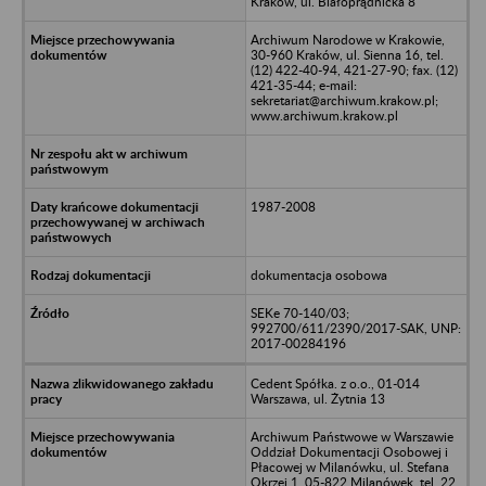
Kraków, ul. Białoprądnicka 8
Archiwum Narodowe w Krakowie,
30-960 Kraków, ul. Sienna 16, tel.
(12) 422-40-94, 421-27-90; fax. (12)
421-35-44; e-mail:
sekretariat@archiwum.krakow.pl;
www.archiwum.krakow.pl
1987-2008
dokumentacja osobowa
SEKe 70-140/03;
992700/611/2390/2017-SAK, UNP:
2017-00284196
Cedent Spółka. z o.o., 01-014
Warszawa, ul. Żytnia 13
Archiwum Państwowe w Warszawie
Oddział Dokumentacji Osobowej i
Płacowej w Milanówku, ul. Stefana
Okrzei 1, 05-822 Milanówek, tel. 22