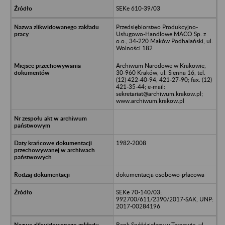
SEKe 610-39/03
Przedsiębiorstwo Produkcyjno-
Usługowo-Handlowe MACO Sp. z
o.o., 34-220 Maków Podhalański, ul.
Wolności 182
Archiwum Narodowe w Krakowie,
30-960 Kraków, ul. Sienna 16, tel.
(12) 422-40-94, 421-27-90; fax. (12)
421-35-44; e-mail:
sekretariat@archiwum.krakow.pl;
www.archiwum.krakow.pl
1982-2008
dokumentacja osobowo-płacowa
SEKe 70-140/03;
992700/611/2390/2017-SAK, UNP:
2017-00284196
Bank Spółdzielczy w Tarnowie, ul.