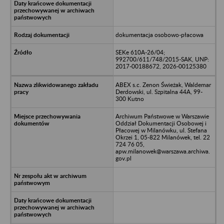
dokumentacja osobowo-płacowa
SEKe 610A-26/04;
992700/611/748/2015-SAK, UNP:
2017-00188672, 2026-00125380
ABEX s.c. Zenon Świeżak, Waldemar
Derdowski, ul. Szpitalna 44A, 99-
300 Kutno
Archiwum Państwowe w Warszawie
Oddział Dokumentacji Osobowej i
Płacowej w Milanówku, ul. Stefana
Okrzei 1, 05-822 Milanówek, tel. 22
724 76 05,
apw.milanowek@warszawa.archiwa.
gov.pl