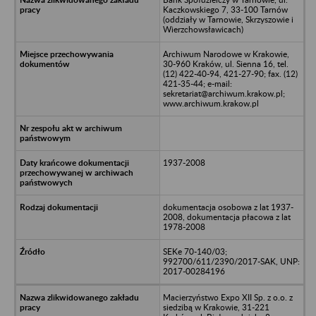
Kaczkowskiego 7, 33-100 Tarnów
(oddziały w Tarnowie, Skrzyszowie i
Wierzchowsławicach)
Archiwum Narodowe w Krakowie,
30-960 Kraków, ul. Sienna 16, tel.
(12) 422-40-94, 421-27-90; fax. (12)
421-35-44; e-mail:
sekretariat@archiwum.krakow.pl;
www.archiwum.krakow.pl
1937-2008
dokumentacja osobowa z lat 1937-
2008, dokumentacja płacowa z lat
1978-2008
SEKe 70-140/03;
992700/611/2390/2017-SAK, UNP:
2017-00284196
Macierzyństwo Expo XII Sp. z o.o. z
siedzibą w Krakowie, 31-221