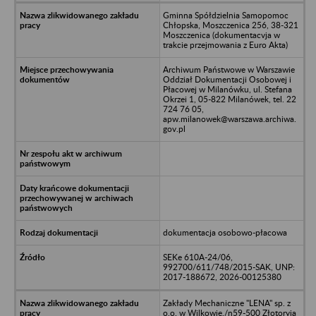
Gminna Spółdzielnia Samopomoc
Chłopska, Moszczenica 256, 38-321
Moszczenica (dokumentacvja w
trakcie przejmowania z Euro Akta)
Archiwum Państwowe w Warszawie
Oddział Dokumentacji Osobowej i
Płacowej w Milanówku, ul. Stefana
Okrzei 1, 05-822 Milanówek, tel. 22
724 76 05,
apw.milanowek@warszawa.archiwa.
gov.pl
dokumentacja osobowo-płacowa
SEKe 610A-24/06,
992700/611/748/2015-SAK, UNP:
2017-188672, 2026-00125380
Zakłady Mechaniczne "LENA" sp. z
o.o. w Wilkowie,/n59-500 Złotoryja