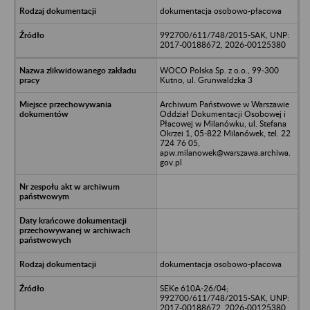
dokumentacja osobowo-płacowa
992700/611/748/2015-SAK, UNP:
2017-00188672, 2026-00125380
WOCO Polska Sp. z o.o., 99-300
Kutno, ul. Grunwaldzka 3
Archiwum Państwowe w Warszawie
Oddział Dokumentacji Osobowej i
Płacowej w Milanówku, ul. Stefana
Okrzei 1, 05-822 Milanówek, tel. 22
724 76 05,
apw.milanowek@warszawa.archiwa.
gov.pl
dokumentacja osobowo-płacowa
SEKe 610A-26/04;
992700/611/748/2015-SAK, UNP:
2017-00188672, 2026-00125380