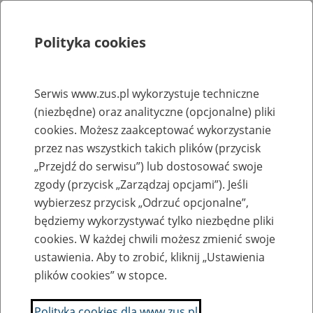
Polityka cookies
Szukaj
Menu
Serwis www.zus.pl wykorzystuje techniczne
(niezbędne) oraz analityczne (opcjonalne) pliki
Rejestry, ewidencje i archiwa
cookies. Możesz zaakceptować wykorzystanie
Baza zlikwidowanych lub
przez nas wszystkich takich plików (przycisk
„Przejdź do serwisu”) lub dostosować swoje
przekształconych zakładów pracy
zgody (przycisk „Zarządzaj opcjami”). Jeśli
wybierzesz przycisk „Odrzuć opcjonalne”,
Nazwa zakładu pracy:
będziemy wykorzystywać tylko niezbędne pliki
cookies. W każdej chwili możesz zmienić swoje
ustawienia. Aby to zrobić, kliknij „Ustawienia
plików cookies” w stopce.
SZUKAJ
Polityka cookies dla www.zus.pl