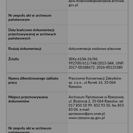
apw.milanowek@warszawa.archiwa.
gov.pl
dokumentacja osobowo-płacowa
SEKe 610A-26/04;
992700/611/748/2015-SAK, UNP:
2017-00188672, 2026-00125380
Pracownie Konserwacji Zabytków
sp. z o.o., ul.Rynek 16, 35-064
Rzeszów
Archiwum Państwowe w Rzeszowie,
ul. Bożnicza 2, 35-064 Rzeszów, tel.
017 850 10 99, 852 93 50, fax 853
83 04, e-mail:
aprzeszow@pro.onet.pl,
www.rzeszow.ap.gov.pl