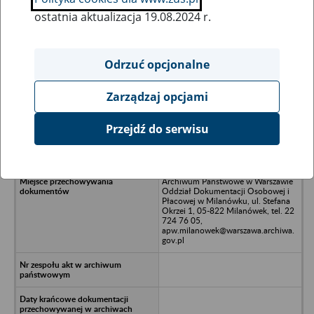
ostatnia aktualizacja 19.08.2024 r.
Wszystkie uwagi można przesyłać poprzez
formularz
Odrzuć opcjonalne
Zarządzaj opcjami
Ukryj wszystkie pozycje bazy
Przejdź do serwisu
APW Poland Spółka z o.o., ul. H.
Forda I nr 8, 09-100 Płońsk
Archiwum Państwowe w Warszawie
Oddział Dokumentacji Osobowej i
Płacowej w Milanówku, ul. Stefana
Okrzei 1, 05-822 Milanówek, tel. 22
724 76 05,
apw.milanowek@warszawa.archiwa.
gov.pl