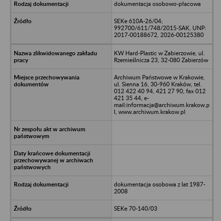
dokumentacja osobowo-płacowa
SEKe 610A-26/04;
992700/611/748/2015-SAK, UNP:
2017-00188672, 2026-00125380
KW Hard-Plastic w Zabierzowie, ul.
Rzemieślnicza 23, 32-080 Zabierzów
Archiwum Państwowe w Krakowie,
ul. Sienna 16, 30-960 Kraków, tel.
012 422 40 94, 421 27 90, fax 012
421 35 44, e-
mail:informacja@archiwum.krakow.p
l, www.archiwum.krakow.pl
dokumentacja osobowa z lat 1987-
2008
SEKe 70-140/03