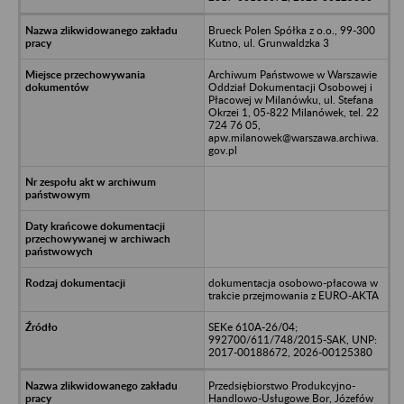
Brueck Polen Spółka z o.o., 99-300
Kutno, ul. Grunwaldzka 3
Archiwum Państwowe w Warszawie
Oddział Dokumentacji Osobowej i
Płacowej w Milanówku, ul. Stefana
Okrzei 1, 05-822 Milanówek, tel. 22
724 76 05,
apw.milanowek@warszawa.archiwa.
gov.pl
dokumentacja osobowo-płacowa w
trakcie przejmowania z EURO-AKTA
SEKe 610A-26/04;
992700/611/748/2015-SAK, UNP:
2017-00188672, 2026-00125380
Przedsiębiorstwo Produkcyjno-
Handlowo-Usługowe Bor, Józefów