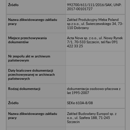
992700/611/111/2016/SAK; UNP:
2017-00101727
Zakład Produkcyjny Meba Poland
sp.z o.o., ul. Świerczewskiego 34, 73-
110 Dobrzany
Acta Nova sp. z o.o., ul. Nowy Rynek
7/1, 70-533 Szczecin, tel/fax 091
422 33 25
dokumentacja osobowo-płacowa z
lat 1995-2007
SEKe 610A-8/08
Zakład Budowlany Europol sp. z
o.o., ul. Szafera 188, 71-245
Szczecin