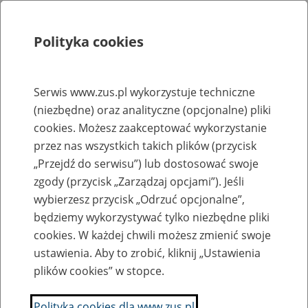
Polityka cookies
Szukaj
Menu
Serwis www.zus.pl wykorzystuje techniczne
(niezbędne) oraz analityczne (opcjonalne) pliki
Rejestry, ewidencje i archiwa
cookies. Możesz zaakceptować wykorzystanie
Baza zlikwidowanych lub
przez nas wszystkich takich plików (przycisk
„Przejdź do serwisu”) lub dostosować swoje
przekształconych zakładów pracy
zgody (przycisk „Zarządzaj opcjami”). Jeśli
wybierzesz przycisk „Odrzuć opcjonalne”,
Nazwa zakładu pracy:
będziemy wykorzystywać tylko niezbędne pliki
cookies. W każdej chwili możesz zmienić swoje
ustawienia. Aby to zrobić, kliknij „Ustawienia
plików cookies” w stopce.
SZUKAJ
Polityka cookies dla www.zus.pl