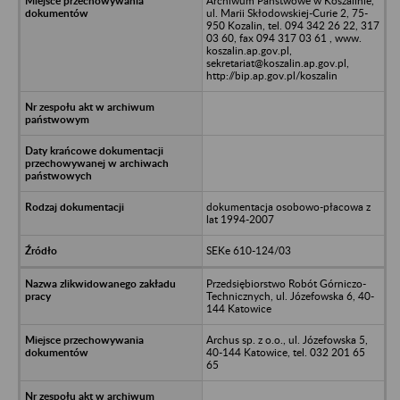
Archiwum Państwowe w Koszalinie,
ul. Marii Skłodowskiej-Curie 2, 75-
950 Kozalin, tel. 094 342 26 22, 317
03 60, fax 094 317 03 61 , www.
koszalin.ap.gov.pl,
sekretariat@koszalin.ap.gov.pl,
http://bip.ap.gov.pl/koszalin
dokumentacja osobowo-płacowa z
lat 1994-2007
SEKe 610-124/03
Przedsiębiorstwo Robót Górniczo-
Technicznych, ul. Józefowska 6, 40-
144 Katowice
Archus sp. z o.o., ul. Józefowska 5,
40-144 Katowice, tel. 032 201 65
65