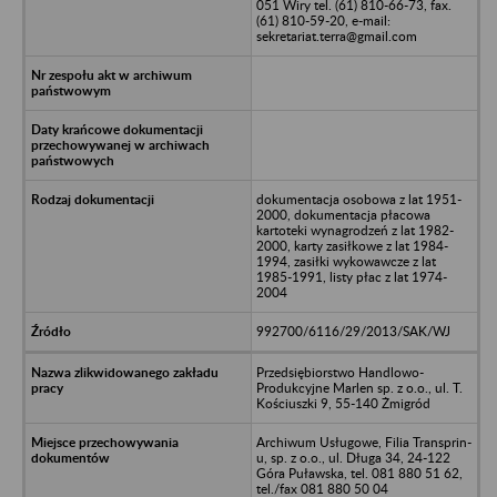
051 Wiry tel. (61) 810-66-73, fax.
(61) 810-59-20, e-mail:
sekretariat.terra@gmail.com
dokumentacja osobowa z lat 1951-
2000, dokumentacja płacowa
kartoteki wynagrodzeń z lat 1982-
2000, karty zasiłkowe z lat 1984-
1994, zasiłki wykowawcze z lat
1985-1991, listy płac z lat 1974-
2004
992700/6116/29/2013/SAK/WJ
Przedsiębiorstwo Handlowo-
Produkcyjne Marlen sp. z o.o., ul. T.
Kościuszki 9, 55-140 Żmigród
Archiwum Usługowe, Filia Transprin-
u, sp. z o.o., ul. Długa 34, 24-122
Góra Puławska, tel. 081 880 51 62,
tel./fax 081 880 50 04