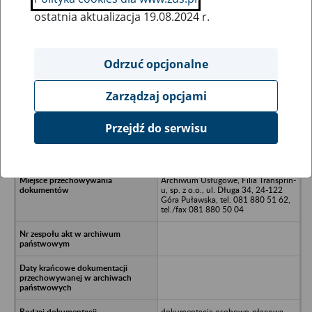
ostatnia aktualizacja 19.08.2024 r.
Wszystkie uwagi można przesyłać poprzez
formularz
Odrzuć opcjonalne
Zarządzaj opcjami
Ukryj wszystkie pozycje bazy
Przejdź do serwisu
PPHU Afga sp. z o.o., ul. Bulońska
16/10, 80-288 Gdańsk
Archiwum Usługowe, Filia Transprin-
u, sp. z o.o., ul. Długa 34, 24-122
Góra Puławska, tel. 081 880 51 62,
tel./fax 081 880 50 04
dokumentacja osobowo-płacowa