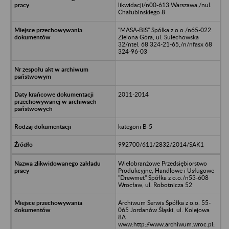
likwidacji/n00-613 Warszawa,/nul.
Chałubinskiego 8
"MASA-BIS" Spólka z o.o./n65-022
Zielona Góra, ul. Sulechowska
32/ntel. 68 324-21-65,/n/nfasx 68
324-96-03
2011-2014
kategorii B-5
992700/611/2832/2014/SAK1
Wielobranżowe Przedsiębiorstwo
Produkcyjne, Handlowe i Usługowe
"Drewmet" Spółka z o.o./n53-608
Wrocław, ul. Robotnicza 52
Archiwum Serwis Spółka z o.o. 55-
065 Jordanów Śląski, ul. Kolejowa
8A
www:http://www.archiwum.wroc.pl;