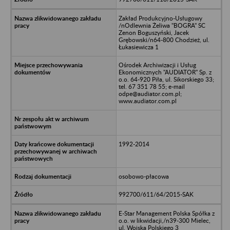
Zakład Produkcyjno-Usługowy
/nOdlewnia Żeliwa "BOGRA" SC
Zenon Boguszyński, Jacek
Grębowski/n64-800 Chodzież, ul.
Łukasiewicza 1
Ośrodek Archiwizacji i Usług
Ekonomicznych "AUDIATOR" Sp. z
o.o. 64-920 Piła, ul. Sikorskiego 33;
tel. 67 351 78 55; e-mail
odpe@audiator.com.pl;
www.audiator.com.pl
1992-2014
osobowo-płacowa
992700/611/64/2015-SAK
E-Star Management Polska Spółka z
o.o. w likwidacji,/n39-300 Mielec,
ul. Wojska Polskiego 3