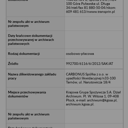
100 Góra Puławska ul. Długa
34/ntel/fax 81 880-50-04/nkom:
609 481 613/nwww.transprin.pl
osobowo-płacowa
992700/6116/6/2012/SAK/AT
CARBONUS Spółka z o.o. w
upadłości likwidacyjnej/n33-100
Tarnów, ul. Narutowicza 18/4
Krajowa Grupa Spożywcza S.A. Dział
Archiwum. Pl. W. Witosa 1, 09-408
Płock, e-mail: archiwum@kgssa.pl,
archiwum.kgssa.pl.