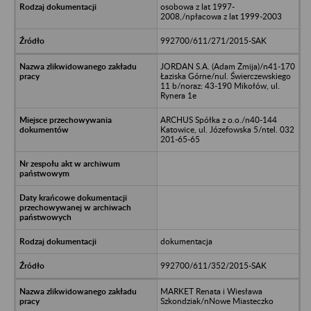
osobowa z lat 1997-
2008,/npłacowa z lat 1999-2003
992700/611/271/2015-SAK
JORDAN S.A. (Adam Żmija)/n41-170
Łaziska Górne/nul. Świerczewskiego
11 b/noraz: 43-190 Mikołów, ul.
Rynera 1e
ARCHUS Spółka z o.o./n40-144
Katowice, ul. Józefowska 5/ntel. 032
201-65-65
dokumentacja
992700/611/352/2015-SAK
MARKET Renata i Wiesława
Szkondziak/nNowe Miasteczko