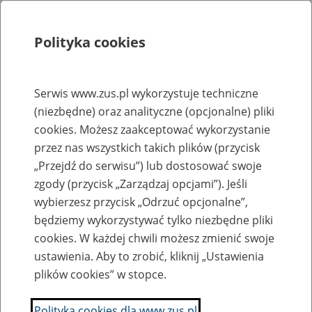
Polityka cookies
Szukaj
Menu
Serwis www.zus.pl wykorzystuje techniczne
(niezbędne) oraz analityczne (opcjonalne) pliki
Rejestry, ewidencje i archiwa
cookies. Możesz zaakceptować wykorzystanie
Baza zlikwidowanych lub
przez nas wszystkich takich plików (przycisk
„Przejdź do serwisu”) lub dostosować swoje
przekształconych zakładów pracy
zgody (przycisk „Zarządzaj opcjami”). Jeśli
wybierzesz przycisk „Odrzuć opcjonalne”,
Nazwa zakładu pracy:
będziemy wykorzystywać tylko niezbędne pliki
cookies. W każdej chwili możesz zmienić swoje
ustawienia. Aby to zrobić, kliknij „Ustawienia
plików cookies” w stopce.
SZUKAJ
Polityka cookies dla www.zus.pl