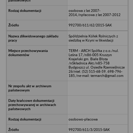
osobowa z lat 2007-
2014,/npłacowa z lat 2007-2012
992700/611/62/2015-SAK
Spółdzielnia Kółek Rolniczych z
siedzibą w Kcyni w likwidacji
TERM - ARCH Spółka z o.o./nul.
Leśna 17,/n86-005 Kruszyn
Krajeński gm. Białe Błota
/nSkładnica Akt:/n85-758
Bydgoszcz ul. Osiedle Rzemieślnicze
26/ntel. (52) 515-68-59, 698-796-
185,/ne-mail: termarch@gmail.com
osobowo-płacowa
992700/611/3/2015-SAK