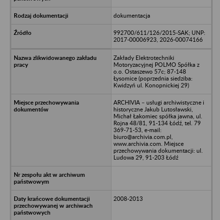
dokumentacja
992700/611/126/2015-SAK; UNP:
2017-00006923, 2026-00074166
Zakłady Elektrotechniki
Motoryzacyjnej POLMO Spółka z
o.o. Ostaszewo 57c; 87-148
Łysomice (poprzednia siedziba:
Kwidzyń ul. Konopnickiej 29)
ARCHIVIA – usługi archiwistyczne i
historyczne Jakub Lutosławski,
Michał Łakomiec spółka jawna, ul.
Rojna 48/81, 91-134 Łódź, tel. 79
369-71-53, e-mail:
biuro@archivia.com.pl,
www.archivia.com. Miejsce
przechowywania dokumentacji: ul.
Ludowa 29, 91-203 Łódź
2008-2013