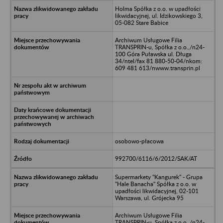
Holma Spółka z o.o. w upadłości
likwidacyjnej, ul. Idzikowskiego 3,
05-082 Stare Babice
Archiwum Usługowe Filia
TRANSPRIN-u, Spółka z o.o.,/n24-
100 Góra Puławska ul. Długa
34/ntel/fax 81 880-50-04/nkom:
609 481 613/nwww.transprin.pl
osobowo-płacowa
992700/6116/6/2012/SAK/AT
Supermarkety "Kangurek" - Grupa
"Hale Banacha" Spółka z o.o. w
upadłości likwidacyjnej, 02-101
Warszawa, ul. Grójecka 95
Archiwum Usługowe Filia
TRANSPRIN-u, Spółka z o.o.,/n24-