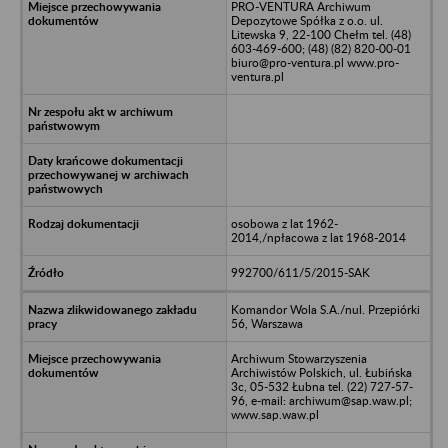
PRO-VENTURA Archiwum
Depozytowe Spółka z o.o. ul.
Litewska 9, 22-100 Chełm tel. (48)
603-469-600; (48) (82) 820-00-01
biuro@pro-ventura.pl www.pro-
ventura.pl
osobowa z lat 1962-
2014,/npłacowa z lat 1968-2014
992700/611/5/2015-SAK
Komandor Wola S.A./nul. Przepiórki
56, Warszawa
Archiwum Stowarzyszenia
Archiwistów Polskich, ul. Łubińska
3c, 05-532 Łubna tel. (22) 727-57-
96, e-mail: archiwum@sap.waw.pl;
www.sap.waw.pl