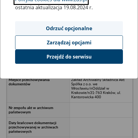
ostatnia aktualizacja 19.08.2024 r.
Wszystkie uwagi można przesyłać poprzez
formularz
Odrzuć opcjonalne
Zarządzaj opcjami
Ukryj wszystkie pozycje bazy
Przejdź do serwisu
Spółdzielnia Mieszkaniowa LIPSKA w
upadłości /nKraków, ul. Lipska 51
Zakład Archiwalny Składnica Akt
Spółka z o.o. we
Wrocławiu/nOddział w
Krakowie/n31-763 Kraków, ul.
Kantorowicka 400