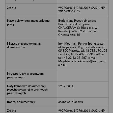
992700/611/296/2016-SAK; UNP:
2016-00042122
Budowlane Przedsiębiorstwo
Produkcyjno-Usługowe
CHALCERAM Spółka z o.o. w
likwidacji, 60-352 Poznań, ul.
Grunwaldzka 55
Iron Mountain Polska Spółka z o.o.,
ul. Regulska 2, Reguły k/Warszawy,
05-820 Piastów, tel. 48 785 190 105
- mobile, 48 22 43-35-531 - office,
fax: 48 22 43-35-267; e-mail:
Magdalena.Tatarkowska@ironmount
ain.pl
1989-2011
osobowo-płacowa
992700/611/296/2016-SAK; UNP: