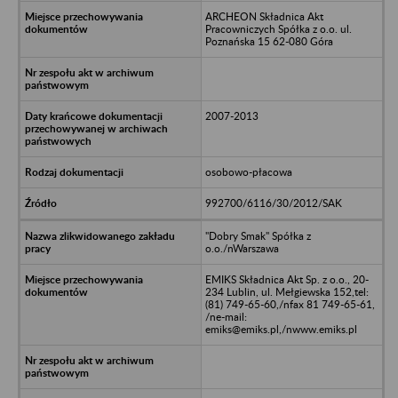
ARCHEON Składnica Akt
Pracowniczych Spółka z o.o. ul.
Poznańska 15 62-080 Góra
2007-2013
osobowo-płacowa
992700/6116/30/2012/SAK
"Dobry Smak" Spółka z
o.o./nWarszawa
EMIKS Składnica Akt Sp. z o.o., 20-
234 Lublin, ul. Mełgiewska 152,tel:
(81) 749-65-60,/nfax 81 749-65-61,
/ne-mail:
emiks@emiks.pl,/nwww.emiks.pl