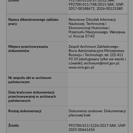
992700/6116/37/2012/SAK;
992700/611/748/2015-SAK, UNP:
2017-00188672, 2026-00125380
Resortowy Ośrodek Informacji
Naukowej, Technicznej i
Ekonomicznej Hutnictwa i
Przemysłu Maszynowego, Warszawa,
ul. Krucza 37/42
Zespół Archiwum Zakładowego -
Biuro Administracyjne Ministerstwo
Rozwoju i Technologii; tel. (22) 411
93 33 (obsługiwany tylko we wtorki i
czwartki); archiwum@mrit.gov.pl;
www.mrit.gov.pl
Dokumenty osobowe. Dokumentacji
płacowej brak
992700/611/1226/2017-SAK; UNP:
2025-00661654