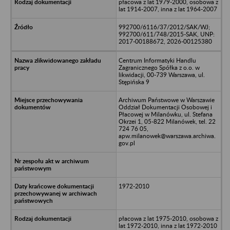
płacowa z lat 1979-2000, osobowa z
lat 1914-2007, inna z lat 1964-2007
992700/6116/37/2012/SAK/WJ;
992700/611/748/2015-SAK, UNP:
2017-00188672, 2026-00125380
Centrum Informatyki Handlu
Zagranicznego Spółka z o.o. w
likwidacji, 00-739 Warszawa, ul.
Stępińska 9
Archiwum Państwowe w Warszawie
Oddział Dokumentacji Osobowej i
Płacowej w Milanówku, ul. Stefana
Okrzei 1, 05-822 Milanówek, tel. 22
724 76 05,
apw.milanowek@warszawa.archiwa.
gov.pl
1972-2010
płacowa z lat 1975-2010, osobowa z
lat 1972-2010, inna z lat 1972-2010