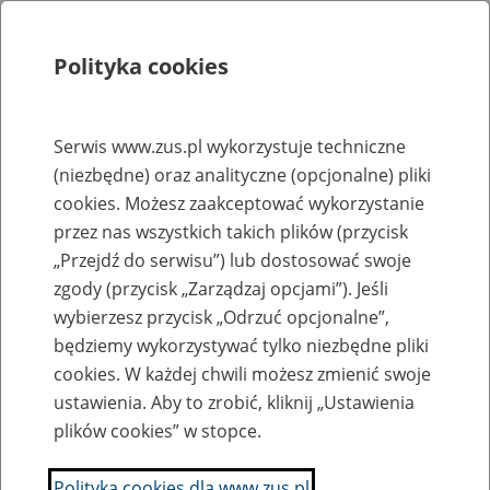
Polityka cookies
Szukaj
Menu
Serwis www.zus.pl wykorzystuje techniczne
(niezbędne) oraz analityczne (opcjonalne) pliki
Rejestry, ewidencje i archiwa
cookies. Możesz zaakceptować wykorzystanie
Baza zlikwidowanych lub
przez nas wszystkich takich plików (przycisk
„Przejdź do serwisu”) lub dostosować swoje
przekształconych zakładów pracy
zgody (przycisk „Zarządzaj opcjami”). Jeśli
wybierzesz przycisk „Odrzuć opcjonalne”,
Nazwa zakładu pracy:
będziemy wykorzystywać tylko niezbędne pliki
cookies. W każdej chwili możesz zmienić swoje
ustawienia. Aby to zrobić, kliknij „Ustawienia
plików cookies” w stopce.
SZUKAJ
Polityka cookies dla www.zus.pl