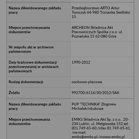
Przedsiębiorstwo ARTO Artur
Tomczyk 64-980 Trzcianka Siedlisko
15
ARCHEON Składnica Akt
Pracowniczych Spółka z o.o. ul.
Poznańska 15 62-080 Góra
1990-2012
osobowo-płacowa
992700/6116/30/2012/SAK
PUP "TECHNIKA" Zbigniew
Michałek/nŁukowa
EMIKS Składnica Akt Sp. z o.o., 20-
234 Lublin, ul. Mełgiewska 152,tel:
(81) 749-65-60,/nfax 81 749-65-61,
/ne-mail:
emiks@emiks.pl,/nwww.emiks.pl