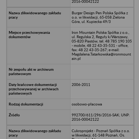
2016-00042122
Burger Design Pen Polska Spółka z
o.o. w likwidacji, 65-058 Zielona
Góra, ul. Kupiecka 49/3
Iron Mountain Polska Spółka z o.o.,
ul. Regulska 2, Reguły k/Warszawy,
05-820 Piastów, tel. 48 785 190 105
- mobile, 48 22 43-35-531 - office,
fax: 48 22 43-35-267; e-mail:
Magdalena.Tatarkowska@ironmount
ain.pl
2006-2011
osobowo-płacowa
992700/611/296/2016-SAK; UNP:
2016-00042122
Cukroprojekt - Poznań Spółka z o.o.
w likwidacji, 61-148 Poznań, Os.