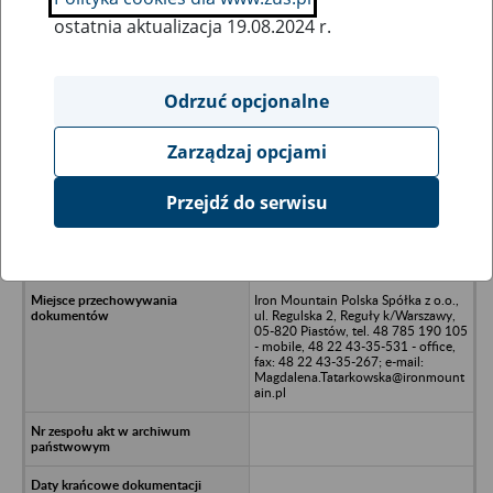
ostatnia aktualizacja 19.08.2024 r.
Wszystkie uwagi można przesyłać poprzez
formularz
Odrzuć opcjonalne
Zarządzaj opcjami
Ukryj wszystkie pozycje bazy
Przejdź do serwisu
Azure Property Wrocław Spółka z
o.o. w likwidacji, 00-490 Warszawa,
ul. Wiejska 12
Iron Mountain Polska Spółka z o.o.,
ul. Regulska 2, Reguły k/Warszawy,
05-820 Piastów, tel. 48 785 190 105
- mobile, 48 22 43-35-531 - office,
fax: 48 22 43-35-267; e-mail:
Magdalena.Tatarkowska@ironmount
ain.pl