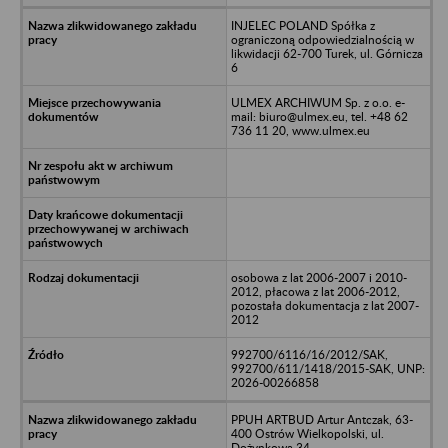
INJELEC POLAND Spółka z
ograniczoną odpowiedzialnością w
likwidacji 62-700 Turek, ul. Górnicza
6
ULMEX ARCHIWUM Sp. z o.o. e-
mail: biuro@ulmex.eu, tel. +48 62
736 11 20, www.ulmex.eu
osobowa z lat 2006-2007 i 2010-
2012, płacowa z lat 2006-2012,
pozostała dokumentacja z lat 2007-
2012
992700/6116/16/2012/SAK,
992700/611/1418/2015-SAK, UNP:
2026-00266858
PPUH ARTBUD Artur Antczak, 63-
400 Ostrów Wielkopolski, ul.
Dożynkowa 34