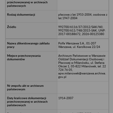
płacowa z lat 1953-2004, osobowa z
lat 1947-2004
992700/6116/37/2012/SAK/WJ;
992700/611/748/2015-SAK, UNP:
2017-00188672, 2026-00125380
Polfa Warszawa S.A., 01-207
Warszawa, ul. Karolkowa 22/24
Archiwum Państwowe w Warszawie
Oddział Dokumentacji Osobowej i
Płacowej w Milanówku, ul. Stefana
Okrzei 1, 05-822 Milanówek, tel. 22
724 76 05,
apw.milanowek@warszawa.archiwa.
gov.pl
1914-2007