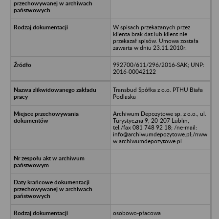
W spisach przekazanych przez
klienta brak dat lub klient nie
przekazał spisów. Umowa została
zawarta w dniu 23.11.2010r.
992700/611/296/2016-SAK; UNP:
2016-00042122
Transbud Spółka z o.o. PTHU Biała
Podlaska
Archiwum Depozytowe sp. z o.o., ul.
Turystyczna 9, 20-207 Lublin,
tel./fax 081 748 92 18; /ne-mail:
info@archiwumdepozytowe.pl;/nww
w.archiwumdepozytowe.pl
osobowo-płacowa