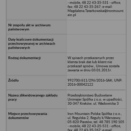
- mobile, 48 22 43-35-531 - office,
fax: 48 22 43-35-267; e-mail:
Magdalena.Tatarkowska@ironmount
ain.pl
W spisach przekazanych przez
klienta brak dat lub klient nie
przekazał spisów., Umowa została
zawarta w dniu 03.01.2011r.
992700/611/296/2016-SAK; UNP:
2016-00042122
Przedsiębiorstwo Budowlane
Unimajer Spółka z o.o. w upadłości,
30-347 Kraków, ul. Wadowicka 3
Iron Mountain Polska Spółka z o.o.,
ul. Regulska 2, Reguły k/Warszawy,
05-820 Piastów, tel. 48 785 190 105
- mobile, 48 22 43-35-531 - office,
fax: 48 22 43-35-267; e-mail: