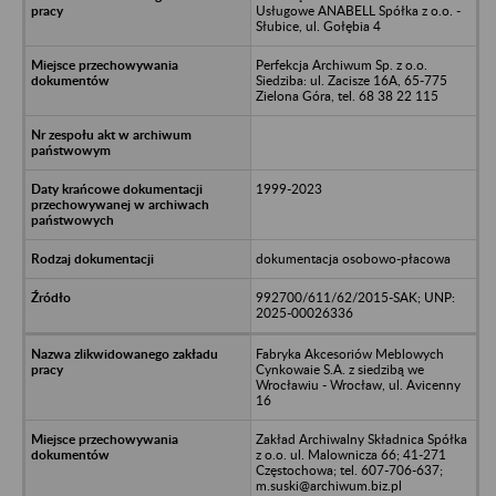
Usługowe ANABELL Spółka z o.o. -
Słubice, ul. Gołębia 4
Perfekcja Archiwum Sp. z o.o.
Siedziba: ul. Zacisze 16A, 65-775
Zielona Góra, tel. 68 38 22 115
1999-2023
dokumentacja osobowo-płacowa
992700/611/62/2015-SAK; UNP:
2025-00026336
Fabryka Akcesoriów Meblowych
Cynkowaie S.A. z siedzibą we
Wrocławiu - Wrocław, ul. Avicenny
16
Zakład Archiwalny Składnica Spółka
z o.o. ul. Malownicza 66; 41-271
Częstochowa; tel. 607-706-637;
m.suski@archiwum.biz.pl