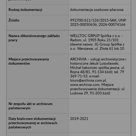
dokumentacja osobowo-płacowa
992700/611/126/2015-SAK; UNP:
2025-00050636, 2026-00074166
WELLTOC GRPUP Spółka z o.o. -
Radom, ul. 1905 Roku 21/101
(dawne nazwy: JG Group Spółka z
o.o. Warszawa, ul. Złota 61 lok.10
ARCHIVIA – usługi archiwistyczne i
historyczne Jakub Lutosławski,
Michał Łakomiec spółka jawna, ul.
Rojna 48/81, 91-134 Łódź, tel. 79
369-71-53, e-mail:
biuro@archivia.com.pl,
www.archivia.com. Miejsce
przechowywania dokumentacji: ul.
Ludowa 29, 91-203 Łódź
2019-2021