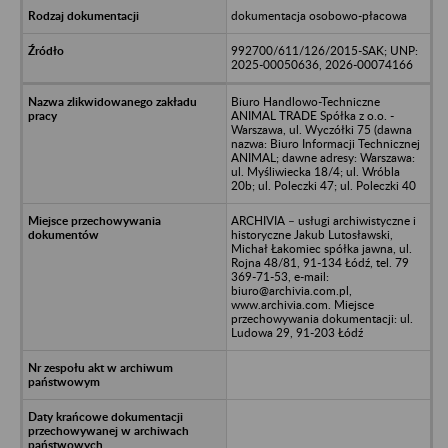
dokumentacja osobowo-płacowa
992700/611/126/2015-SAK; UNP:
2025-00050636, 2026-00074166
Biuro Handlowo-Techniczne
ANIMAL TRADE Spółka z o.o. -
Warszawa, ul. Wyczółki 75 (dawna
nazwa: Biuro Informacji Technicznej
ANIMAL; dawne adresy: Warszawa:
ul. Myśliwiecka 18/4; ul. Wróbla
20b; ul. Poleczki 47; ul. Poleczki 40
ARCHIVIA – usługi archiwistyczne i
historyczne Jakub Lutosławski,
Michał Łakomiec spółka jawna, ul.
Rojna 48/81, 91-134 Łódź, tel. 79
369-71-53, e-mail:
biuro@archivia.com.pl,
www.archivia.com. Miejsce
przechowywania dokumentacji: ul.
Ludowa 29, 91-203 Łódź