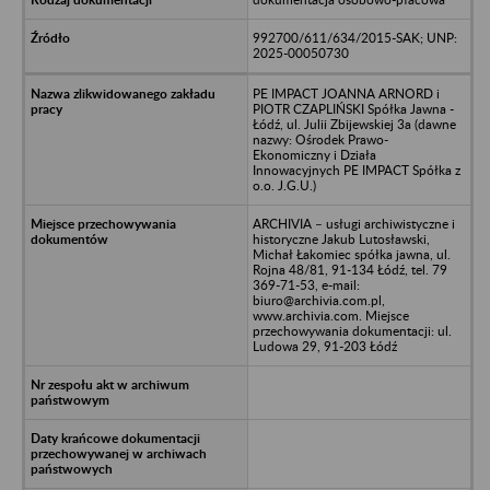
992700/611/634/2015-SAK; UNP:
2025-00050730
PE IMPACT JOANNA ARNORD i
PIOTR CZAPLIŃSKI Spółka Jawna -
Łódź, ul. Julii Zbijewskiej 3a (dawne
nazwy: Ośrodek Prawo-
Ekonomiczny i Działa
Innowacyjnych PE IMPACT Spółka z
o.o. J.G.U.)
ARCHIVIA – usługi archiwistyczne i
historyczne Jakub Lutosławski,
Michał Łakomiec spółka jawna, ul.
Rojna 48/81, 91-134 Łódź, tel. 79
369-71-53, e-mail:
biuro@archivia.com.pl,
www.archivia.com. Miejsce
przechowywania dokumentacji: ul.
Ludowa 29, 91-203 Łódź