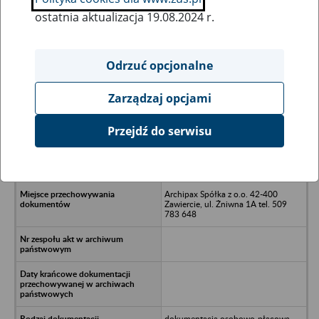
ostatnia aktualizacja 19.08.2024 r.
Wszystkie uwagi można przesyłać poprzez
formularz
Odrzuć opcjonalne
Zarządzaj opcjami
Ukryj wszystkie pozycje bazy
Przejdź do serwisu
Enterprise House Spółka z o.o. w
likwidacji w Krakowie - Kraków, ul.
Józefa Unruga 122
Archipax Spółka z o.o. 42-400
Zawiercie, ul. Żniwna 1A tel. 509
783 648
dokumentacja osobowo-płacowa