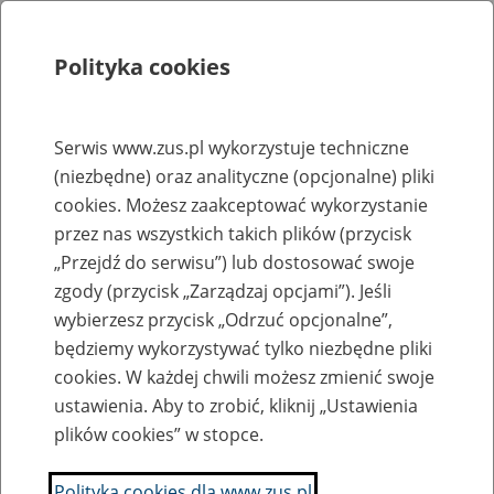
Polityka cookies
Szukaj
Menu
Serwis www.zus.pl wykorzystuje techniczne
(niezbędne) oraz analityczne (opcjonalne) pliki
Rejestry, ewidencje i archiwa
cookies. Możesz zaakceptować wykorzystanie
Baza zlikwidowanych lub
przez nas wszystkich takich plików (przycisk
„Przejdź do serwisu”) lub dostosować swoje
przekształconych zakładów pracy
zgody (przycisk „Zarządzaj opcjami”). Jeśli
wybierzesz przycisk „Odrzuć opcjonalne”,
Nazwa zakładu pracy:
będziemy wykorzystywać tylko niezbędne pliki
cookies. W każdej chwili możesz zmienić swoje
ustawienia. Aby to zrobić, kliknij „Ustawienia
plików cookies” w stopce.
SZUKAJ
Polityka cookies dla www.zus.pl