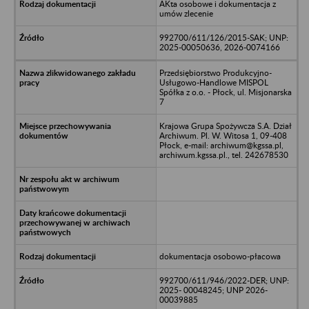
AKta osobowe i dokumentacja z
umów zlecenie
992700/611/126/2015-SAK; UNP:
2025-00050636, 2026-0074166
Przedsiębiorstwo Produkcyjno-
Usługowo-Handlowe MISPOL
Spółka z o.o. - Płock, ul. Misjonarska
7
Krajowa Grupa Spożywcza S.A. Dział
Archiwum. Pl. W. Witosa 1, 09-408
Płock, e-mail: archiwum@kgssa.pl,
archiwum.kgssa.pl., tel. 242678530
dokumentacja osobowo-płacowa
992700/611/946/2022-DER; UNP:
2025- 00048245; UNP 2026-
00039885