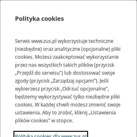
Polityka cookies
Szukaj
Menu
Serwis www.zus.pl wykorzystuje techniczne
(niezbędne) oraz analityczne (opcjonalne) pliki
Rejestry, ewidencje i archiwa
cookies. Możesz zaakceptować wykorzystanie
Baza zlikwidowanych lub
przez nas wszystkich takich plików (przycisk
„Przejdź do serwisu”) lub dostosować swoje
przekształconych zakładów pracy
zgody (przycisk „Zarządzaj opcjami”). Jeśli
wybierzesz przycisk „Odrzuć opcjonalne”,
Nazwa zakładu pracy:
będziemy wykorzystywać tylko niezbędne pliki
cookies. W każdej chwili możesz zmienić swoje
ustawienia. Aby to zrobić, kliknij „Ustawienia
plików cookies” w stopce.
SZUKAJ
Polityka cookies dla www.zus.pl