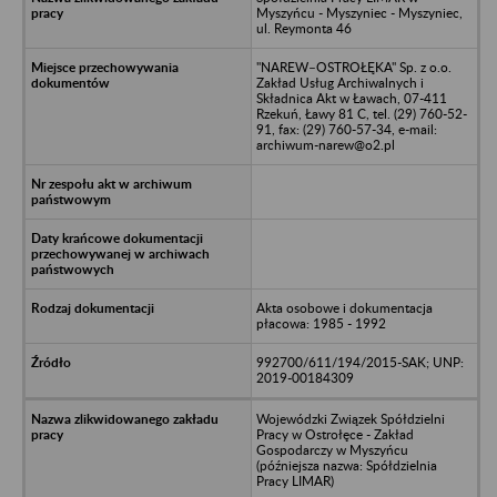
Myszyńcu - Myszyniec - Myszyniec,
ul. Reymonta 46
"NAREW–OSTROŁĘKA" Sp. z o.o.
Zakład Usług Archiwalnych i
Składnica Akt w Ławach, 07-411
Rzekuń, Ławy 81 C, tel. (29) 760-52-
91, fax: (29) 760-57-34, e-mail:
archiwum-narew@o2.pl
Akta osobowe i dokumentacja
płacowa: 1985 - 1992
992700/611/194/2015-SAK; UNP:
2019-00184309
Wojewódzki Związek Spółdzielni
Pracy w Ostrołęce - Zakład
Gospodarczy w Myszyńcu
(późniejsza nazwa: Spółdzielnia
Pracy LIMAR)