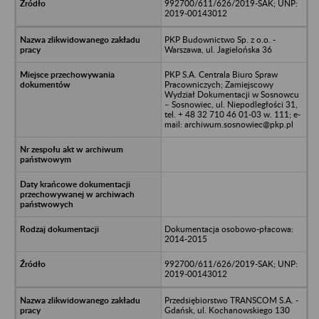
992700/611/626/2019-SAK; UNP:
2019-00143012
PKP Budownictwo Sp. z o.o. -
Warszawa, ul. Jagielońska 36
PKP S.A. Centrala Biuro Spraw
Pracowniczych; Zamiejscowy
Wydział Dokumentacji w Sosnowcu
– Sosnowiec, ul. Niepodległości 31,
tel. + 48 32 710 46 01-03 w. 111; e-
mail: archiwum.sosnowiec@pkp.pl
Dokumentacja osobowo-płacowa:
2014-2015
992700/611/626/2019-SAK; UNP:
2019-00143012
Przedsiębiorstwo TRANSCOM S.A. -
Gdańsk, ul. Kochanowskiego 130