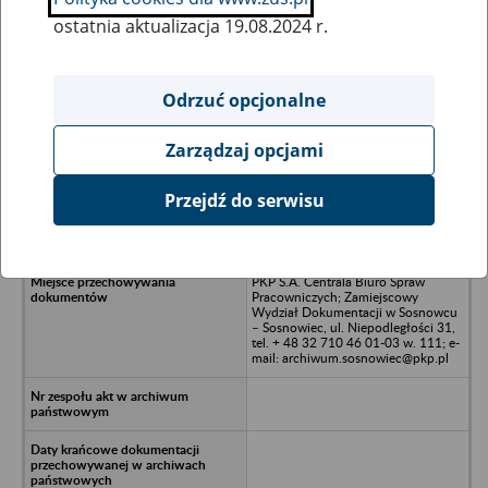
ostatnia aktualizacja 19.08.2024 r.
Wszystkie uwagi można przesyłać poprzez
formularz
Odrzuć opcjonalne
Zarządzaj opcjami
Ukryj wszystkie pozycje bazy
Przejdź do serwisu
FERPOL Sp. z o.o. - Warszawa, ul.
Chmielna 73A
PKP S.A. Centrala Biuro Spraw
Pracowniczych; Zamiejscowy
Wydział Dokumentacji w Sosnowcu
– Sosnowiec, ul. Niepodległości 31,
tel. + 48 32 710 46 01-03 w. 111; e-
mail: archiwum.sosnowiec@pkp.pl