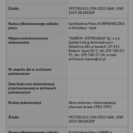
992700/611/194/2015-SAK; UNP:
2019-00184309
Spółdzielnia Pracy KURPIANECZKA
w likwidacji - Łyse
"NAREW–OSTROŁĘKA" Sp. z o.o.
Zakład Usług Archiwalnych i
Składnica Akt w Ławach, 07-411
Rzekuń, Ławy 81 C, tel. (29) 760-52-
91, fax: (29) 760-57-34, e-mail:
archiwum-narew@o2.pl
Akra osobowe i dokumentacja
płacowa za lata 1983-1993
992700/611/194/2015-SAK; UNP:
2019-00184309
Spółdzielnia Pracy LIMAR w