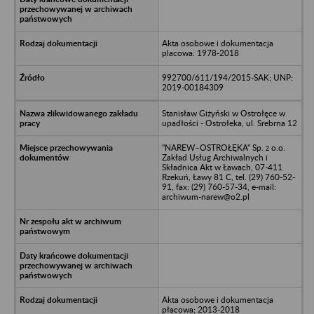
Akta osobowe i dokumentacja
placowa: 1978-2018
992700/611/194/2015-SAK; UNP:
2019-00184309
Stanisław Giżyński w Ostrołęce w
upadłości - Ostrołeka, ul. Srebrna 12
"NAREW–OSTROŁĘKA" Sp. z o.o.
Zakład Usług Archiwalnych i
Składnica Akt w Ławach, 07-411
Rzekuń, Ławy 81 C, tel. (29) 760-52-
91, fax: (29) 760-57-34, e-mail:
archiwum-narew@o2.pl
Akta osobowe i dokumentacja
płacowa; 2013-2018