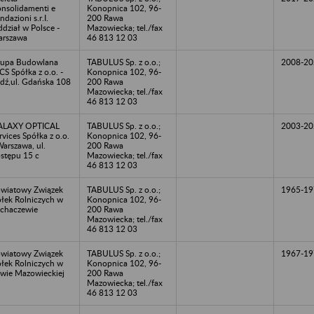
nsolidamenti e
Konopnica 102, 96-
ndazioni s.r.I.
200 Rawa
dział w Polsce -
Mazowiecka; tel./fax
rszawa
46 813 12 03
upa Budowlana
TABULUS Sp. z o.o.;
2008-20
S Spółka z o.o. -
Konopnica 102, 96-
dź,ul. Gdańska 108
200 Rawa
Mazowiecka; tel./fax
46 813 12 03
ALAXY OPTICAL
TABULUS Sp. z o.o.;
2003-20
rvices Spółka z o.o.
Konopnica 102, 96-
Warszawa, ul.
200 Rawa
stępu 15 c
Mazowiecka; tel./fax
46 813 12 03
wiatowy Związek
TABULUS Sp. z o.o.;
1965-19
łek Rolniczych w
Konopnica 102, 96-
chaczewie
200 Rawa
Mazowiecka; tel./fax
46 813 12 03
wiatowy Związek
TABULUS Sp. z o.o.;
1967-19
łek Rolniczych w
Konopnica 102, 96-
wie Mazowieckiej
200 Rawa
Mazowiecka; tel./fax
46 813 12 03