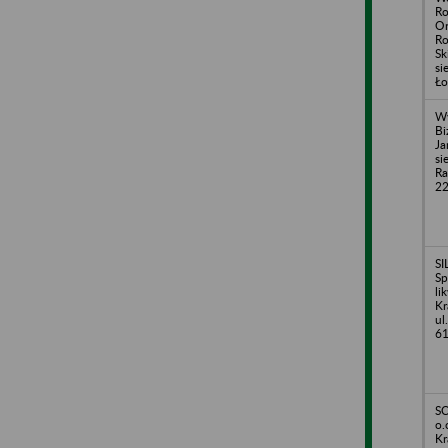
Ro
Or
Ro
Sk
si
Ło
Wy
Bi
Ja
si
Ra
2
SI
Sp
li
Kr
ul
6
SC
o.
Kr