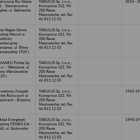
lcownia Rur Silesia
TABULUS Sp. z o.o.;
2014 - 
A. - Siemianowice
Konopnica 102, 96-
ąskie; ul. Stalmacha
200 Rawa
Mazowiecka; tel./fax
46 813 12 03
to-Regen-Serwis
TABULUS Sp. z o.o.;
drzej Macioł w
Konopnica 102, 96-
adłości
200 Rawa
kwidacyjnej -
Mazowiecka; tel./fax
rszawa, ul. Bitwy
46 813 12 03
rszawskiej 1920 r.
MAIEU Polska Sp.
TABULUS Sp. z o.o.;
o.o. - Warszawa, ul.
Konopnica 102, 96-
twy Warszawskiej
200 Rawa
20 r.
Mazowiecka; tel./fax
46 813 12 03
wiatowy Związek
TABULUS Sp. z o.o.;
1965-19
łek Rolniczych w
Konopnica 102, 96-
zezinach - Brzeziny
200 Rawa
Mazowiecka; tel./fax
46 813 12 03
kład Energetyki
TABULUS Sp. z o.o.;
1994-19
eplnej FENIKS S.A. -
Konopnica 102, 96-
dź, ul. Stokowska
200 Rawa
6
Mazowiecka; tel./fax
46 813 12 03