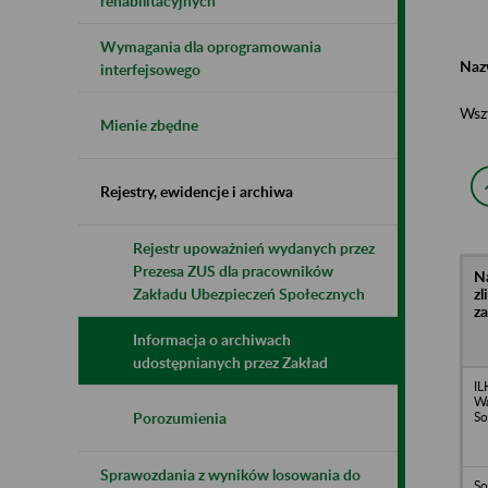
rehabilitacyjnych
Wymagania dla oprogramowania
Naz
interfejsowego
Wsz
Mienie zbędne
Rejestry, ewidencje i archiwa
Rejestr upoważnień wydanych przez
Prezesa ZUS dla pracowników
N
z
Zakładu Ubezpieczeń Społecznych
z
Informacja o archiwach
udostępnianych przez Zakład
IL
Wa
So
Porozumienia
Sprawozdania z wyników losowania do
So