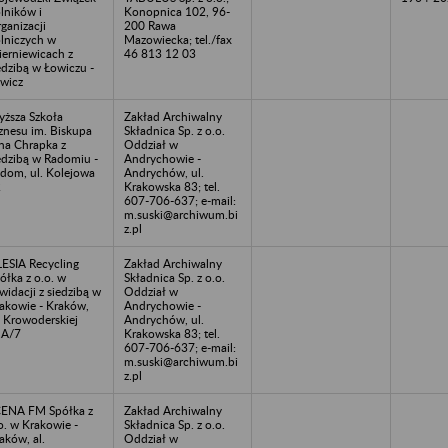
lników i
Konopnica 102, 96-
ganizacji
200 Rawa
lniczych w
Mazowiecka; tel./fax
ierniewicach z
46 813 12 03
edzibą w Łowiczu -
wicz
ższa Szkoła
Zakład Archiwalny
znesu im. Biskupa
Składnica Sp. z o.o.
na Chrapka z
Oddział w
edzibą w Radomiu -
Andrychowie -
dom, ul. Kolejowa
Andrychów, ul.
2
Krakowska 83; tel.
607-706-637; e-mail:
m.suski@archiwum.bi
z.pl
LESIA Recycling
Zakład Archiwalny
ółka z o.o. w
Składnica Sp. z o.o.
kwidacji z siedzibą w
Oddział w
akowie - Kraków,
Andrychowie -
. Krowoderskiej
Andrychów, ul.
1A/7
Krakowska 83; tel.
607-706-637; e-mail:
m.suski@archiwum.bi
z.pl
ENA FM Spółka z
Zakład Archiwalny
o. w Krakowie -
Składnica Sp. z o.o.
aków, al.
Oddział w