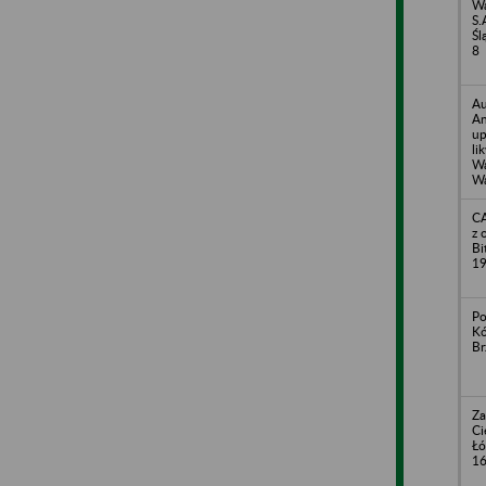
Wa
S.
Śl
8
Au
An
up
li
Wa
Wa
CA
z 
Bi
19
Po
Kó
Br
Za
Ci
Łó
1