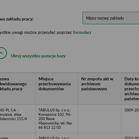
wa zakładu pracy:
ystkie uwagi można przesyłać poprzez
formularz
Ukryj wszystkie pozycje bazy
azwa
Miejsce
Nr zespołu akt w
Daty k
likwidowanego
przechowywania
archiwum
dokume
akładu pracy
dokumentów
państwowym
przech
archiw
państw
HO PL S.A. -
TABULUS Sp. z o.o.;
2009-20
rszawa, aleja
Konopnica 102, 96-
lidarności 155/4
200 Rawa
Mazowiecka; tel./fax
46 813 12 03
cieta
TABULUS Sp. z o.o.;
2017-20