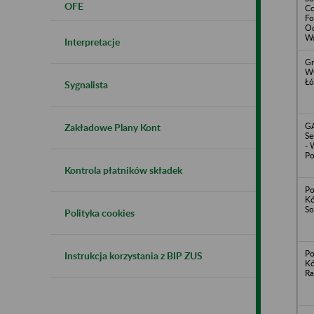
OFE
Co
Fo
Od
Wa
Interpretacje
Gr
WC
Łó
Sygnalista
G
Zakładowe Plany Kont
Se
- 
Po
Kontrola płatników składek
Po
Kó
So
Polityka cookies
Po
Instrukcja korzystania z BIP ZUS
Kó
Ra