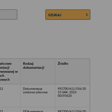
SZUKAJ
rańcowe
Rodzaj
Źródło
ntacji
dokumentacji
owywanej w
ach
owych
21
Dokumentacja
992700/611/556/20
osobowo-płacowa
15-SAK; 2022-
00193620
21
DOkumentacja
992700/611/556/20