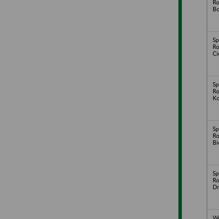
Ro
Bo
Sp
Ro
Ci
Sp
Ro
Ko
Sp
Ro
Bi
Sp
Ro
Dm
Wo